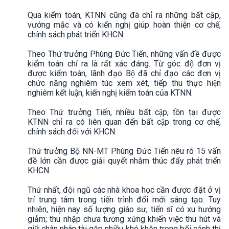
Qua kiểm toán, KTNN cũng đã chỉ ra những bất cập,
vướng mắc và có kiến nghị giúp hoàn thiện cơ chế,
chính sách phát triển KHCN.
Theo Thứ trưởng Phùng Đức Tiến, những vấn đề được
kiểm toán chỉ ra là rất xác đáng. Từ góc độ đơn vị
được kiểm toán, lãnh đạo Bộ đã chỉ đạo các đơn vị
chức năng nghiêm túc xem xét, tiếp thu thực hiện
nghiêm kết luận, kiến nghị kiểm toán của KTNN.
Theo Thứ trưởng Tiến, nhiều bất cập, tồn tại được
KTNN chỉ ra có liên quan đến bất cập trong cơ chế,
chính sách đối với KHCN.
Thứ trưởng Bộ NN-MT Phùng Đức Tiến nêu rõ 15 vấn
đề lớn cần được giải quyết nhằm thúc đẩy phát triển
KHCN.
Thứ nhất, đội ngũ các nhà khoa học cần được đặt ở vị
trí trung tâm trong tiến trình đổi mới sáng tạo. Tuy
nhiên, hiện nay số lượng giáo sư, tiến sĩ có xu hướng
giảm; thu nhập chưa tương xứng khiến việc thu hút và
giữ chân nhân tài gặp nhiều khó khăn trong bối cảnh thị