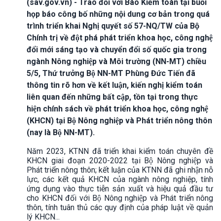
(sav.gov.vn) - Trao đổi với Báo Kiểm toán tại buổi
họp báo công bố những nội dung cơ bản trong quá
trình triển khai Nghị quyết số 57-NQ/TW của Bộ
Chính trị về đột phá phát triển khoa học, công nghệ
đổi mới sáng tạo và chuyển đổi số quốc gia trong
ngành Nông nghiệp và Môi trường (NN-MT) chiều
5/5, Thứ trưởng Bộ NN-MT Phùng Đức Tiến đã
thông tin rõ hơn về kết luận, kiến nghị kiểm toán
liên quan đến những bất cập, tồn tại trong thực
hiện chính sách về phát triển khoa học, công nghệ
(KHCN) tại Bộ Nông nghiệp và Phát triển nông thôn
(nay là Bộ NN-MT).
Năm 2023, KTNN đã triển khai kiểm toán chuyên đề
KHCN giai đoạn 2020-2022 tại Bộ Nông nghiệp và
Phát triển nông thôn; kết luận của KTNN đã ghi nhận nỗ
lực, các kết quả KHCN của ngành nông nghiệp, tính
ứng dụng vào thực tiễn sản xuất và hiệu quả đầu tư
cho KHCN đối với Bộ Nông nghiệp và Phát triển nông
thôn, tính tuân thủ các quy định của pháp luật về quản
lý KHCN...