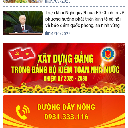
09/09/2025
Triển khai Nghị quyết của Bộ Chính trị về
phương hướng phát triển kinh tế xã hội
và bảo đảm quốc phòng, an ninh vùng
Tây Nguyên đến năm 2030, tầm nhìn
14/10/2022
đến năm 2045