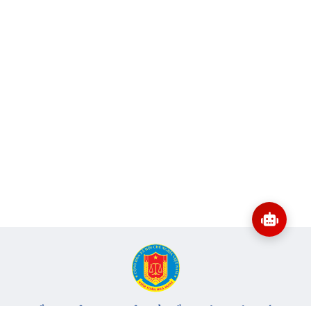
CỔNG THÔNG TIN ĐIỆN TỬ KIỂM TOÁN NHÀ NƯỚC