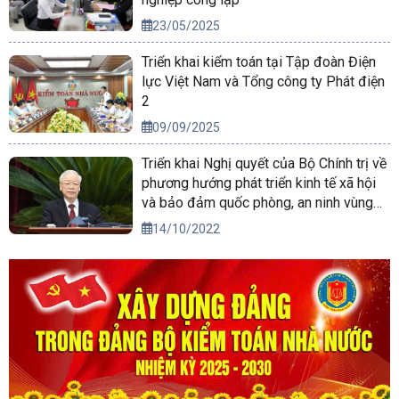
23/05/2025
Triển khai kiểm toán tại Tập đoàn Điện
lực Việt Nam và Tổng công ty Phát điện
2
09/09/2025
Triển khai Nghị quyết của Bộ Chính trị về
phương hướng phát triển kinh tế xã hội
và bảo đảm quốc phòng, an ninh vùng
Tây Nguyên đến năm 2030, tầm nhìn
14/10/2022
đến năm 2045