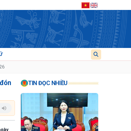
Ử
026
 đón
TIN ĐỌC NHIỀU
ngày