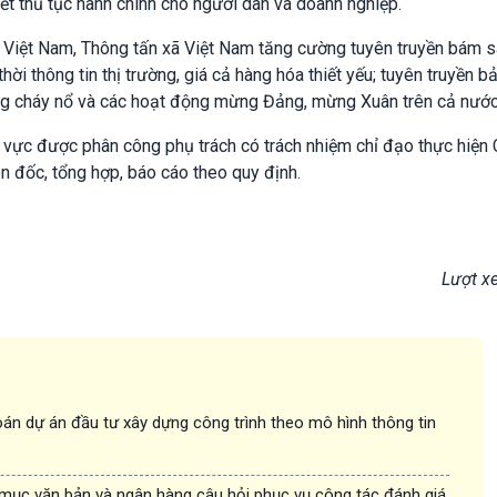
ết thủ tục hành chính cho người dân và doanh nghiệp.
i Việt Nam, Thông tấn xã Việt Nam tăng cường tuyên truyền bám s
ời thông tin thị trường, giá cả hàng hóa thiết yếu; tuyên truyền 
ống cháy nổ và các hoạt động mừng Đảng, mừng Xuân trên cả nước
 vực được phân công phụ trách có trách nhiệm chỉ đạo thực hiện
n đốc, tổng hợp, báo cáo theo quy định.
Lượt x
án dự án đầu tư xây dựng công trình theo mô hình thông tin
 mục văn bản và ngân hàng câu hỏi phục vụ công tác đánh giá