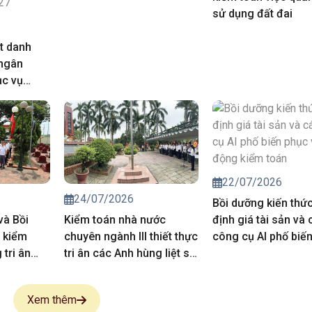
sử dụng đất đai
t danh
 ngân
ục vụ
iá chuyên
trong hoạt
của Kiểm
năm 2027
22/07/2026
24/07/2026
Bồi dưỡng kiến thứ
và Bồi
Kiểm toán nhà nước
định giá tài sản và 
 kiểm
chuyên ngành III thiết thực
công cụ AI phố biế
tri ân
tri ân các Anh hùng liệt sĩ,
vụ hoạt động kiểm 
 sĩ
người có công
Xem thêm