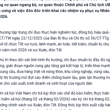
ng cơ quan ngang bộ, cơ quan thuộc Chính phủ và Chủ tịch U
g ương về việc đôn đốc triển khai các nhiệm vụ phục vụ Nhân
2026.
hương tập trung chỉ đạo thực hiện nghiêm túc, đồng bộ, hiệu quả
5-CT/TW ngày 22/12/2025 của Ban Bí thư và Chỉ thị số 36/CT-TTg
tổ chức Tết vui tươi, lành mạnh, an toàn, tiết kiệm; chuẩn bị chu
n năm mới 2026 và vui Xuân, đón Tết.
trì theo dõi sát tình hình thị trường, chỉ đạo chuẩn bị đầy đủ n
àng, gián đoạn nguồn cung gây tăng giá bất hợp lý; triển khai mạn
i cung cầu, đưa hàng Việt về nông thôn, khu công nghiệp, vùng sâu
 lý thị trường mở đợt cao điểm chống buôn lậu, gian lận thương m
n cho sản xuất, kinh doanh và sinh hoạt của người dân.
 xã hội Việt Nam chi trả kịp thời các chế độ bảo hiểm; thực hiện 
 hiểm xã hội (tháng 02 và tháng 03/2026) vào kỳ chi trả tháng 0
ưởng chính sách vui Xuân, đón Tết. Đồng thời, kịp thời xuất cấp h