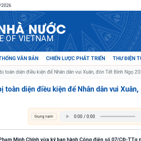
8/2026
 NHÀ NƯỚC
CE OF VIETNAM
THỐNG VĂN BẢN
CHIẾN LƯỢC PHÁT TRIỂN
THƯ ĐIỆN T
ị toàn diện điều kiện để Nhân dân vui Xuân, đón Tết Bính Ngọ 2
ị toàn diện điều kiện để Nhân dân vui Xuân,
ủ Phạm Minh Chính vừa ký ban hành Công điện số 07/CĐ-TTg 