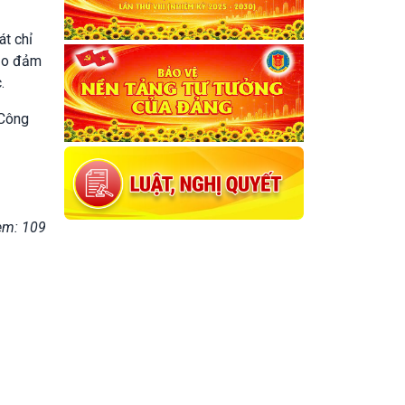
át chỉ
bảo đảm
.
 Công
em: 109