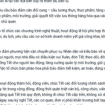
 là tại các địa bàn xảy ra thiên tai, bão lũ.
u cầu bảo đảm cân đối cung – cầu lương thực, thực phẩm; tăng
c phẩm, môi trường; giải quyết tốt việc lưu thông hàng hóa qua cá
 chủ quan.
o tổ chức các chương trình nghệ thuật, hoạt động lễ hội phù hợp t
, du lịch, yêu cầu các cơ sở kinh doanh niêm yết giá công khai, k
o đảm phương tiện vận chuyển phục vụ Nhân dân và kiều bào về 
ọi người, mọi nhà đều có điều kiện vui Xuân, đón Tết; theo dõi, đ
ởng Tết cho người lao động; tăng cường quản lý môi trường, giữ 
iệc tổ chức bắn pháo hoa phải bảo đảm tiết kiệm, an toàn, đúng 
hoạt động thăm hỏi, động viên, chúc Tết các đối tượng chính sách
y tín trong cộng đồng; đồng thời quán triệt cán bộ, công chức, vi
tặng quà Tết trái quy định, không đi chúc Tết cấp trên, không sử 
Ngay sau kỳ nghỉ Tết, các cơ quan, đơn vị phải khẩn trương bắt ta