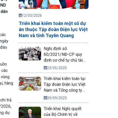
BND
 dân
12/03/2026
Triển khai kiểm toán một số dự
án thuộc Tập đoàn Điện lực Việt
 các
Nam và tỉnh Tuyên Quang
 ngày
 đáo
Nghị định số
60/2021/NĐ-CP quy
định cơ chế tự chủ tài
guồn
chính của đơn vị sự
23/05/2025
h các
nghiệp công lập
, vùng
Triển khai kiểm toán tại
ại, hàng
Tập đoàn Điện lực Việt
Nam và Tổng công ty
Phát điện 2
09/09/2025
chi trả
2/2026,
Triển khai Nghị quyết
àng dự
của Bộ Chính trị về