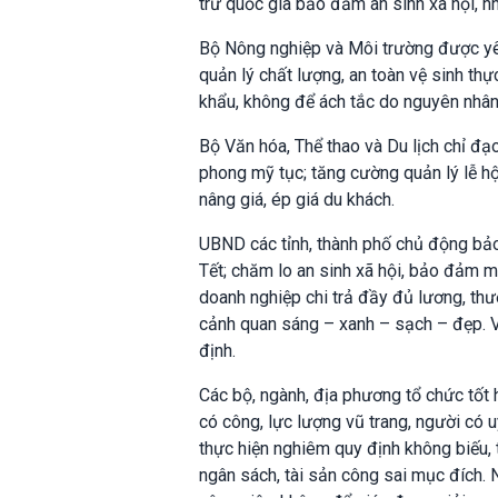
trữ quốc gia bảo đảm an sinh xã hội, nhất
Bộ Nông nghiệp và Môi trường được yê
quản lý chất lượng, an toàn vệ sinh thự
khẩu, không để ách tắc do nguyên nhân
Bộ Văn hóa, Thể thao và Du lịch chỉ đạ
phong mỹ tục; tăng cường quản lý lễ hội
nâng giá, ép giá du khách.
UBND các tỉnh, thành phố chủ động bả
Tết; chăm lo an sinh xã hội, bảo đảm m
doanh nghiệp chi trả đầy đủ lương, thư
cảnh quan sáng – xanh – sạch – đẹp. V
định.
Các bộ, ngành, địa phương tổ chức tốt 
có công, lực lượng vũ trang, người có u
thực hiện nghiêm quy định không biếu, 
ngân sách, tài sản công sai mục đích. 