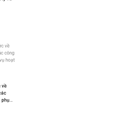
c về
các
n phục
toán