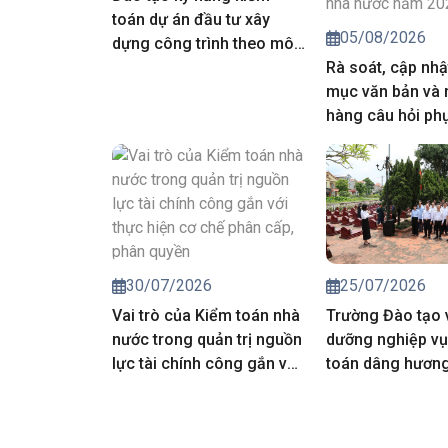
toán dự án đầu tư xây
05/08/2026
dựng công trình theo mô
hình thông tin công trình
Rà soát, cập nhậ
mục văn bản và
hàng câu hỏi ph
công tác đánh g
môn, nghiệp vụ 
động kiểm toán 
toán nhà nước 
25/07/2026
30/07/2026
Trường Đào tạo 
Vai trò của Kiểm toán nhà
dưỡng nghiệp vụ
nước trong quản trị nguồn
toán dâng hương 
lực tài chính công gắn với
các Anh hùng liệt
thực hiện cơ chế phân
cấp, phân quyền