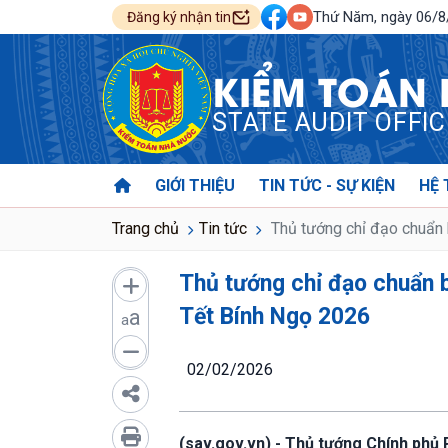
Thứ Năm, ngày 06/
Đăng ký nhận tin
KIỂM TOÁN
STATE AUDIT OFFI
GIỚI THIỆU
TIN TỨC - SỰ KIỆN
HỆ 
Trang chủ
Tin tức
Thủ tướng chỉ đạo chuẩn b
Thủ tướng chỉ đạo chuẩn b
Tết Bính Ngọ 2026
a
a
02/02/2026
(sav.gov.vn) - Thủ tướng Chính ph