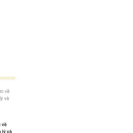
c về
 lý và