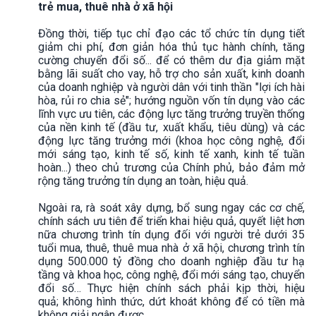
trẻ mua, thuê nhà ở xã hội
Đồng thời, tiếp tục chỉ đạo các tổ chức tín dụng tiết
giảm chi phí, đơn giản hóa thủ tục hành chính, tăng
cường chuyển đổi số... để có thêm dư địa giảm mặt
bằng lãi suất cho vay, hỗ trợ cho sản xuất, kinh doanh
của doanh nghiệp và người dân với tinh thần "lợi ích hài
hòa, rủi ro chia sẻ"; hướng nguồn vốn tín dụng vào các
lĩnh vực ưu tiên, các động lực tăng trưởng truyền thống
của nền kinh tế (đầu tư, xuất khẩu, tiêu dùng) và các
động lực tăng trưởng mới (khoa học công nghệ, đổi
mới sáng tạo, kinh tế số, kinh tế xanh, kinh tế tuần
hoàn...) theo chủ trương của Chính phủ, bảo đảm mở
rộng tăng trưởng tín dụng an toàn, hiệu quả.
Ngoài ra, rà soát xây dựng, bổ sung ngay các cơ chế,
chính sách ưu tiên để triển khai hiệu quả, quyết liệt hơn
nữa chương trình tín dụng đối với người trẻ dưới 35
tuổi mua, thuê, thuê mua nhà ở xã hội, chương trình tín
dụng 500.000 tỷ đồng cho doanh nghiệp đầu tư hạ
tầng và khoa học, công nghệ, đổi mới sáng tạo, chuyển
đổi số… Thực hiện chính sách phải kịp thời, hiệu
quả; không hình thức, dứt khoát không để có tiền mà
không giải ngân được.