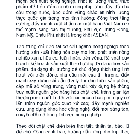
mạnh sản xuất nông nghiệp, nhất là lương thực, thực
phẩm để bảo đảm nguồn cung đáp ứng đầy đủ nhu
cầu trong nước, bảo đảm vững chắc an ninh lương
thực quốc gia trong mọi tình huống; đồng thời tăng
cường, đẩy mạnh xuất khẩu các mặt hàng Việt Nam có
thế mạnh sang các thị trường, khu vực Trung Đông,
Nam Mỹ, Châu Phi, nhất là trong khối ASEAN.
Tập trung chỉ đạo tái cơ cấu ngành nông nghiệp theo
hướng sản xuất hàng hóa quy mô lớn, phát triển nông
nghiệp xanh, hữu cơ, tuần hoàn, bền vững. Rà soát quy
hoạch, kế hoạch sản xuất theo hướng đa dạng hóa sản
phẩm, đa dạng thị trường để chủ động thích ứng linh
hoạt với biến động, nhu cầu mới của thị trường; đẩy
mạnh xây dựng chỉ dẫn địa lý, thương hiệu sản phẩm,
cấp mã số vùng trồng, vùng nuôi, xây dựng hệ thống
truy xuất nguồn gốc hàng hóa chặt chẽ, tránh gian lận
thương mại, nhất là đối với các ngành hàng có nguy cơ
lẩn tránh nguồn gốc xuất xứ cao; đẩy mạnh nghiên
cứu, ứng dụng khoa học công nghệ, đổi mới sáng tạo,
chuyển đổi số trong lĩnh vực nông nghiệp.
Theo dõi chặt chẽ diễn biến thời tiết, thiên tai, bão, lũ
để chủ động cảnh báo, hướng dẫn ứng phó kịp thời,