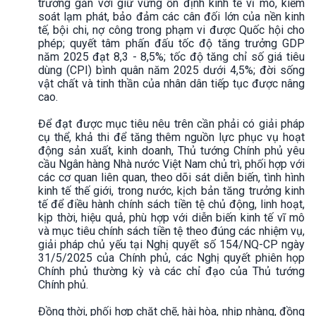
trưởng gắn với giữ vững ổn định kinh tế vĩ mô, kiểm
soát lạm phát, bảo đảm các cân đối lớn của nền kinh
tế, bội chi, nợ công trong phạm vi được Quốc hội cho
phép; quyết tâm phấn đấu tốc độ tăng trưởng GDP
năm 2025 đạt 8,3 - 8,5%; tốc độ tăng chỉ số giá tiêu
dùng (CPI) bình quân năm 2025 dưới 4,5%; đời sống
vật chất và tinh thần của nhân dân tiếp tục được nâng
cao.
Để đạt được mục tiêu nêu trên cần phải có giải pháp
cụ thể, khả thi để tăng thêm nguồn lực phục vụ hoạt
động sản xuất, kinh doanh, Thủ tướng Chính phủ yêu
cầu Ngân hàng Nhà nước Việt Nam chủ trì, phối hợp với
các cơ quan liên quan, theo dõi sát diễn biến, tình hình
kinh tế thế giới, trong nước, kịch bản tăng trưởng kinh
tế để điều hành chính sách tiền tệ chủ động, linh hoạt,
kịp thời, hiệu quả, phù hợp với diễn biến kinh tế vĩ mô
và mục tiêu chính sách tiền tệ theo đúng các nhiệm vụ,
giải pháp chủ yếu tại Nghị quyết số 154/NQ-CP ngày
31/5/2025 của Chính phủ, các Nghị quyết phiên họp
Chính phủ thường kỳ và các chỉ đạo của Thủ tướng
Chính phủ.
Đồng thời, phối hợp chặt chẽ, hài hòa, nhịp nhàng, đồng