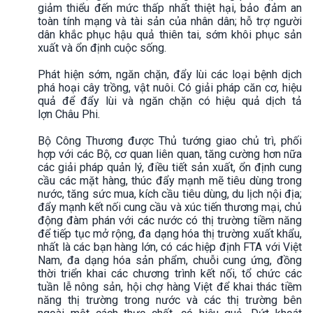
giảm thiểu đến mức thấp nhất thiệt hại, bảo đảm an
toàn tính mạng và tài sản của nhân dân; hỗ trợ người
dân khắc phục hậu quả thiên tai, sớm khôi phục sản
xuất và ổn định cuộc sống.
Phát hiện sớm, ngăn chặn, đẩy lùi các loại bệnh dịch
phá hoại cây trồng, vật nuôi. Có giải pháp căn cơ, hiệu
quả để đẩy lùi và ngăn chặn có hiệu quả dịch tả
lợn Châu Phi.
Bộ Công Thương được Thủ tướng giao chủ trì, phối
hợp với các Bộ, cơ quan liên quan, tăng cường hơn nữa
các giải pháp quản lý, điều tiết sản xuất, ổn định cung
cầu các mặt hàng, thúc đẩy mạnh mẽ tiêu dùng trong
nước, tăng sức mua, kích cầu tiêu dùng, du lịch nội địa;
đẩy mạnh kết nối cung cầu và xúc tiến thương mại, chủ
động đàm phán với các nước có thị trường tiềm năng
để tiếp tục mở rộng, đa dạng hóa thị trường xuất khẩu,
nhất là các bạn hàng lớn, có các hiệp định FTA với Việt
Nam, đa dạng hóa sản phẩm, chuỗi cung ứng, đồng
thời triển khai các chương trình kết nối, tổ chức các
tuần lễ nông sản, hội chợ hàng Việt để khai thác tiềm
năng thị trường trong nước và các thị trường bên