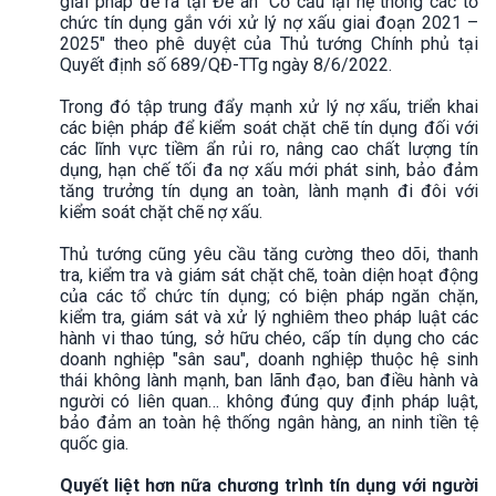
giải pháp đề ra tại Đề án "Cơ cấu lại hệ thống các tổ
chức tín dụng gắn với xử lý nợ xấu giai đoạn 2021 –
2025" theo phê duyệt của Thủ tướng Chính phủ tại
Quyết định số 689/QĐ-TTg ngày 8/6/2022.
Trong đó tập trung đẩy mạnh xử lý nợ xấu, triển khai
các biện pháp để kiểm soát chặt chẽ tín dụng đối với
các lĩnh vực tiềm ẩn rủi ro, nâng cao chất lượng tín
dụng, hạn chế tối đa nợ xấu mới phát sinh, bảo đảm
tăng trưởng tín dụng an toàn, lành mạnh đi đôi với
kiểm soát chặt chẽ nợ xấu.
Thủ tướng cũng yêu cầu tăng cường theo dõi, thanh
tra, kiểm tra và giám sát chặt chẽ, toàn diện hoạt động
của các tổ chức tín dụng; có biện pháp ngăn chặn,
kiểm tra, giám sát và xử lý nghiêm theo pháp luật các
hành vi thao túng, sở hữu chéo, cấp tín dụng cho các
doanh nghiệp "sân sau", doanh nghiệp thuộc hệ sinh
thái không lành mạnh, ban lãnh đạo, ban điều hành và
người có liên quan… không đúng quy định pháp luật,
bảo đảm an toàn hệ thống ngân hàng, an ninh tiền tệ
quốc gia.
Quyết liệt hơn nữa chương trình tín dụng với người