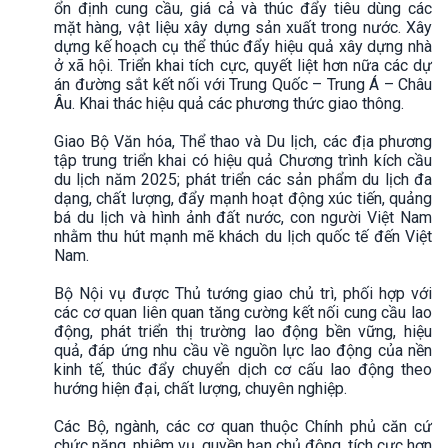
ổn định cung cầu, giá cả và thúc đẩy tiêu dùng các
mặt hàng, vật liệu xây dựng sản xuất trong nước. Xây
dựng kế hoạch cụ thể thúc đẩy hiệu quả xây dựng nhà
ở xã hội. Triển khai tích cực, quyết liệt hơn nữa các dự
án đường sắt kết nối với Trung Quốc – Trung Á – Châu
Âu. Khai thác hiệu quả các phương thức giao thông.
Giao Bộ Văn hóa, Thể thao và Du lịch, các địa phương
tập trung triển khai có hiệu quả Chương trình kích cầu
du lịch năm 2025; phát triển các sản phẩm du lịch đa
dạng, chất lượng, đẩy mạnh hoạt động xúc tiến, quảng
bá du lịch và hình ảnh đất nước, con người Việt Nam
nhằm thu hút mạnh mẽ khách du lịch quốc tế đến Việt
Nam.
Bộ Nội vụ được Thủ tướng giao chủ trì, phối hợp với
các cơ quan liên quan tăng cường kết nối cung cầu lao
động, phát triển thị trường lao động bền vững, hiệu
quả, đáp ứng nhu cầu về nguồn lực lao động của nền
kinh tế, thúc đẩy chuyển dịch cơ cấu lao động theo
hướng hiện đại, chất lượng, chuyên nghiệp.
Các Bộ, ngành, các cơ quan thuộc Chính phủ căn cứ
chức năng, nhiệm vụ, quyền hạn chủ động, tích cực hơn