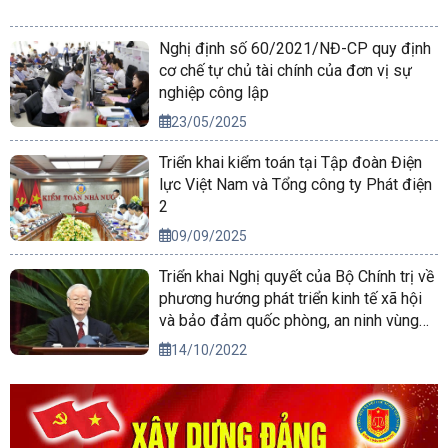
Nghị định số 60/2021/NĐ-CP quy định
cơ chế tự chủ tài chính của đơn vị sự
nghiệp công lập
23/05/2025
Triển khai kiểm toán tại Tập đoàn Điện
lực Việt Nam và Tổng công ty Phát điện
2
09/09/2025
Triển khai Nghị quyết của Bộ Chính trị về
phương hướng phát triển kinh tế xã hội
và bảo đảm quốc phòng, an ninh vùng
Tây Nguyên đến năm 2030, tầm nhìn
14/10/2022
đến năm 2045