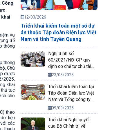
n. Công
rực
 khai
12/03/2026
Triển khai kiểm toán một số dự
án thuộc Tập đoàn Điện lực Việt
hiệm vụ
Nam và tỉnh Tuyên Quang
ượng để
p thông
Nghị định số
60/2021/NĐ-CP quy
p thông
định cơ chế tự chủ tài
 bộ, Chủ
chính của đơn vị sự
háp được
23/05/2025
nghiệp công lập
6/2025,
ng khai
Triển khai kiểm toán tại
 thủ tục
Tập đoàn Điện lực Việt
sách cho
Nam và Tổng công ty
Phát điện 2
09/09/2025
HC) theo
 dữ liệu
Triển khai Nghị quyết
với các
của Bộ Chính trị về
n thành