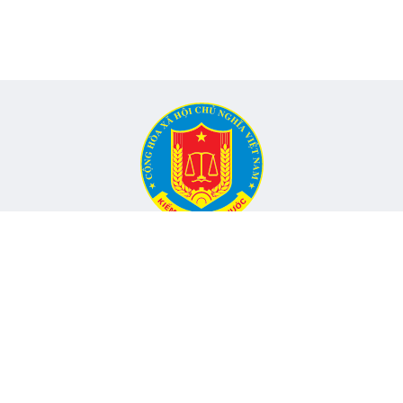
CỔNG THÔNG TIN ĐIỆN TỬ KIỂM TOÁN NHÀ NƯỚC
Cơ quan chủ quản: Kiểm toán nhà nước
nh, Phường Yên Hòa, TP Hà Nội -
Điện thoại:
024.6262.8616 -
Email
Đang onli
hó Tổng Kiểm toán nhà nước, Trưởng Ban
Tổng lượt