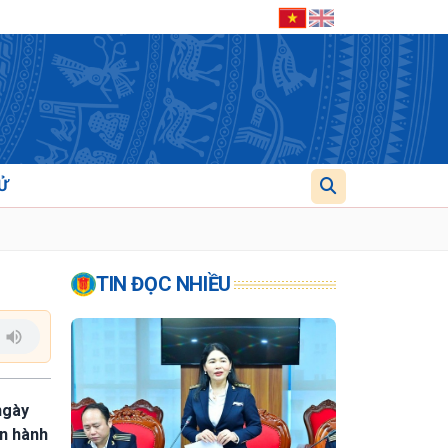
Ử
TIN ĐỌC NHIỀU
ngày
ận hành