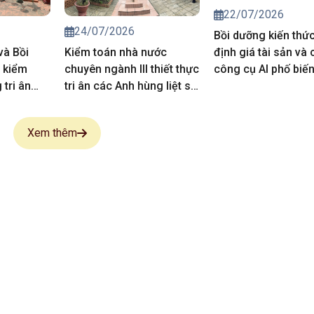
22/07/2026
24/07/2026
Bồi dưỡng kiến thứ
và Bồi
Kiểm toán nhà nước
định giá tài sản và 
 kiểm
chuyên ngành III thiết thực
công cụ AI phố biế
tri ân
tri ân các Anh hùng liệt sĩ,
vụ hoạt động kiểm 
 sĩ
người có công
Xem thêm