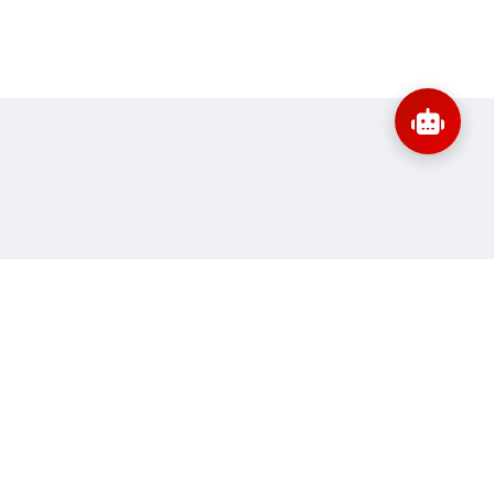
:
banbientap@sav.gov.vn
Thông tin liên hệ
ne:
72
Quy định sử dụng
 truy cập:
11.145.636
Sơ đồ trang