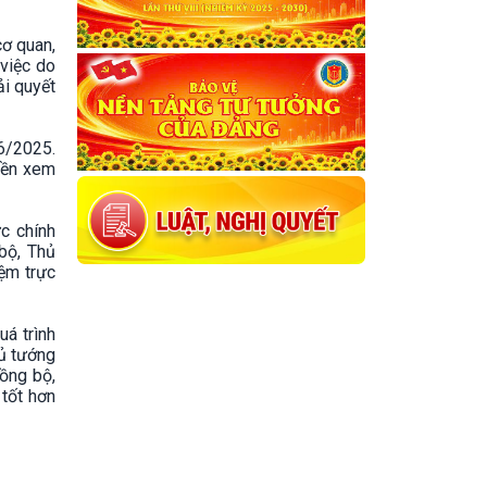
cơ quan,
 việc do
ải quyết
/6/2025.
uyền xem
c chính
bộ, Thủ
iệm trực
uá trình
hủ tướng
ồng bộ,
 tốt hơn