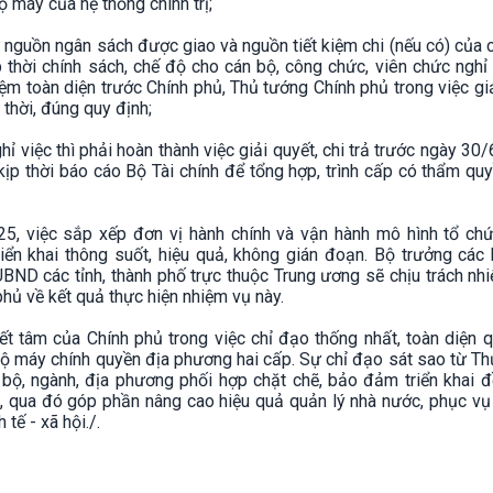
ộ máy của hệ thống chính trị;
ừ nguồn ngân sách được giao và nguồn tiết kiệm chi (nếu có) của 
p thời chính sách, chế độ cho cán bộ, công chức, viên chức nghỉ
ệm toàn diện trước Chính phủ, Thủ tướng Chính phủ trong việc gi
 thời, đúng quy định;
ỉ việc thì phải hoàn thành việc giải quyết, chi trả trước ngày 30
kịp thời báo cáo Bộ Tài chính để tổng hợp, trình cấp có thẩm q
5, việc sắp xếp đơn vị hành chính và vận hành mô hình tổ chứ
ển khai thông suốt, hiệu quả, không gián đoạn. Bộ trưởng các 
BND các tỉnh, thành phố trực thuộc Trung ương sẽ chịu trách nh
phủ về kết quả thực hiện nhiệm vụ này.
 tâm của Chính phủ trong việc chỉ đạo thống nhất, toàn diện q
bộ máy chính quyền địa phương hai cấp. Sự chỉ đạo sát sao từ T
 bộ, ngành, địa phương phối hợp chặt chẽ, bảo đảm triển khai đ
, qua đó góp phần nâng cao hiệu quả quản lý nhà nước, phục vụ
tế - xã hội./.