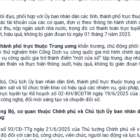
hỉ đạo, phối hợp với Ủy ban nhân dân các tỉnh, thành phố trực thu
ác tài khoản của các cơ quan, đơn vị theo thông tin hành chính
c thu, nộp ngân sách nhà nước, trong đó có thanh toán trực tu
t, hiệu quả, không bị gián đoạn từ ngày 01 tháng 7 năm 2025.
 thành phố trực thuộc Trung ương
khẩn trương, chủ động phối 
ai thử nghiệm trên Cổng Dịch vụ công quốc gia mô hình chính q
 vụ công quốc gia trở thành điểm "một cửa số" tập trung, duy nh
n thiện và thực hiện thông suốt, hiệu quả, không bị gián đoạn 
ộ, Chủ tịch Ủy ban nhân dân tỉnh, thành phố trực thuộc trung 
 sát và tổ chức triển khai có hiệu quả các nhiệm vụ, giải pháp,
g trực tuyến tại Kế hoạch số 02-KH/BCĐTW ngày 19/6/2025 của 
 công nghệ, đổi mới sáng tạo và chuyển đổi số.
ng Bộ, cơ quan thuộc Chính phủ và Chủ tịch Ủy ban nhân 
ng:
n số 93/CĐ-TTg ngày 21/6/2025 của Thủ tướng Chính phủ về v
ế độ đối với cán bộ, công chức, viên chức, người lao động và lực 