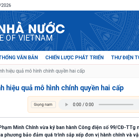
8/2026
 NHÀ NƯỚC
CE OF VIETNAM
THỐNG VĂN BẢN
CHIẾN LƯỢC PHÁT TRIỂN
THƯ ĐIỆN T
h hiệu quả mô hình chính quyền hai cấp
h hiệu quả mô hình chính quyền hai cấp
ủ Phạm Minh Chính vừa ký ban hành Công điện số 99/CĐ-TTg 
ịa phương bảo đảm quá trình sắp xếp đơn vị hành chính và v