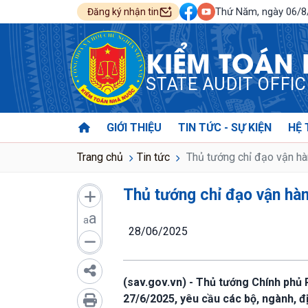
Thứ Năm, ngày 06/
Đăng ký nhận tin
KIỂM TOÁN
STATE AUDIT OFFI
GIỚI THIỆU
TIN TỨC - SỰ KIỆN
HỆ 
Trang chủ
Tin tức
Thủ tướng chỉ đạo vận hàn
Thủ tướng chỉ đạo vận hàn
a
a
28/06/2025
(sav.gov.vn) - Thủ tướng Chính ph
27/6/2025, yêu cầu các bộ, ngành, đ