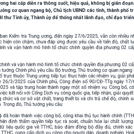
ơng hai cấp diễn ra thông suốt, hiệu quả, không bị gián đoạ
ưởng cơ quan ngang bộ, Chủ tịch UBND các tỉnh, thành phố t
 thư Tỉnh ủy, Thành ủy để thống nhất lãnh đạo, chỉ đạo triển
ban Kiểm tra Trung ương, đến ngày 27/6/2025, vẫn còn nhiều n
c hiện còn chậm, chưa đáp ứng được yêu cầu về tiến độ, chất l
ính và vận hành mô hình tổ chức chính quyền địa phương 02 cấ
chính và vận hành mô hình tổ chức chính quyền địa phương 02 cấ
hủ tướng Chính phủ yêu cầu Bộ trưởng, Thủ trưởng cơ quan ngang
hố trực thuộc Trung ương tiếp tục thực hiện các nhiệm vụ, giải p
y 26/3/2025 của Chính phủ, Công điện số 90/CĐ-TTg ngày 17/
25 và tập trung hoàn thành ngay một số nhiệm vụ: Công bố, cô
 việc kết nối với Cổng Dịch vụ công quốc gia; tiếp nhận, giải quyết
 chức và cơ sở vật chất, trang thiết bị và chi trả chế độ, chính 
. Trong đó, Thủ tướng yêu cầu:
ộ
đã hoàn thành việc công bố, công khai thủ tục hành chính (TT
ân định thẩm quyền tiếp tục rà soát, chuẩn hóa lại chất lượng
dữ liệu quốc gia về TTHC, bảo đảm đồng bộ đầy đủ, chính xác 
t TTHC, cung cấp dịch vụ công cho người dân, doanh nghiệp. Hoà