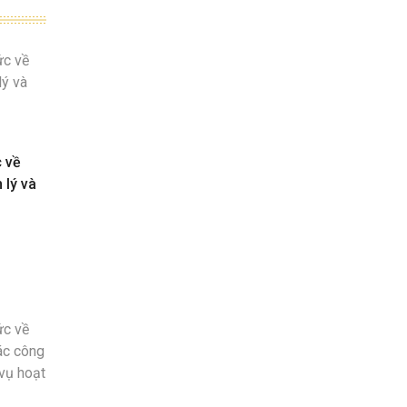
c về
 lý và