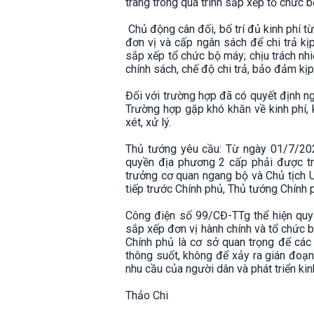
trang trong quá trình sắp xếp tổ chức b
Chủ động cân đối, bố trí đủ kinh phí t
đơn vị và cấp ngân sách để chi trả kị
sắp xếp tổ chức bộ máy; chịu trách nhi
chính sách, chế độ chi trả, bảo đảm kịp
Đối với trường hợp đã có quyết định ngh
Trường hợp gặp khó khăn về kinh phí, 
xét, xử lý.
Thủ tướng yêu cầu: Từ ngày 01/7/202
quyền địa phương 2 cấp phải được tri
trưởng cơ quan ngang bộ và Chủ tịch U
tiếp trước Chính phủ, Thủ tướng Chính 
Công điện số 99/CĐ-TTg thể hiện quyết
sắp xếp đơn vị hành chính và tổ chức 
Chính phủ là cơ sở quan trọng để các
thông suốt, không để xảy ra gián đoạn
nhu cầu của người dân và phát triển kinh 
Thảo Chi