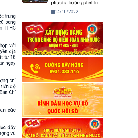
phương hướng phát triển
kinh tế xã hội và bảo
14/10/2022
đảm quốc phòng, an
ộc trung
 cũ sang
ninh vùng Tây Nguyên
yến TTHC
đến năm 2030, tầm nhìn
đến năm 2045
hợp với
uyền địa
ất từ 18
từ ngày
ương chỉ
 tiến độ
Ban Chỉ
dân các
iệc đẩy
lượng vũ