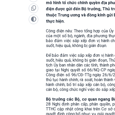
mô hình tổ chức chính quyền địa phư
điện được gửi đến Bộ trưởng, Thủ tr
thuộc Trung ương và đồng kính gửi Bí
thực hiện.
Công điện nêu: Theo tổng hợp của Ủy 
của một số bộ, ngành, địa phương thự
bảo đảm việc sắp xếp đơn vị hành ch
suốt, hiệu quả, không bị gián đoạn.
Để bảo đảm việc sắp xếp đơn vị hành 
suốt, hiệu quả, không bị gián đoạn, T
tịch Ủy ban nhân dân các tỉnh, thành p
giao tại Nghị quyết số 66/NQ-CP ngà
Công điện số 96/CĐ-TTg ngày 26/6/20
thủ tục hành chính; rà soát, hoàn thành
hành chính; bố trí sắp xếp cán bộ, công
cán bộ, công chức nghỉ việc do sắp xếp
Bộ trưởng các Bộ, cơ quan ngang B
28 Nghị định phân cấp, phân quyền, ph
TTHC cập nhật công khai trên Cơ sở 
quyết định công bố phục vụ giải quyế