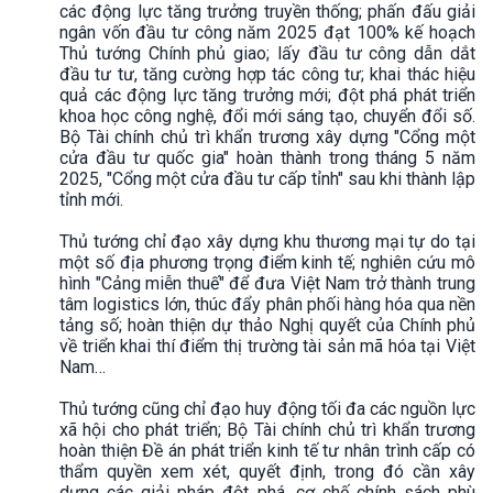
các động lực tăng trưởng truyền thống; phấn đấu giải
ngân vốn đầu tư công năm 2025 đạt 100% kế hoạch
Thủ tướng Chính phủ giao; lấy đầu tư công dẫn dắt
đầu tư tư, tăng cường hợp tác công tư; khai thác hiệu
quả các động lực tăng trưởng mới; đột phá phát triển
khoa học công nghệ, đổi mới sáng tạo, chuyển đổi số.
Bộ Tài chính chủ trì khẩn trương xây dựng "Cổng một
cửa đầu tư quốc gia" hoàn thành trong tháng 5 năm
2025, "Cổng một cửa đầu tư cấp tỉnh" sau khi thành lập
tỉnh mới.
Thủ tướng chỉ đạo xây dựng khu thương mại tự do tại
một số địa phương trọng điểm kinh tế; nghiên cứu mô
hình "Cảng miễn thuế" để đưa Việt Nam trở thành trung
tâm logistics lớn, thúc đẩy phân phối hàng hóa qua nền
tảng số; hoàn thiện dự thảo Nghị quyết của Chính phủ
về triển khai thí điểm thị trường tài sản mã hóa tại Việt
Nam…
Thủ tướng cũng chỉ đạo huy động tối đa các nguồn lực
xã hội cho phát triển; Bộ Tài chính chủ trì khẩn trương
hoàn thiện Đề án phát triển kinh tế tư nhân trình cấp có
thẩm quyền xem xét, quyết định, trong đó cần xây
dựng các giải pháp đột phá, cơ chế chính sách phù