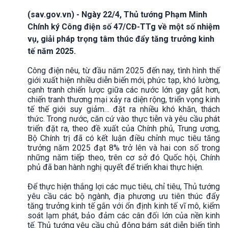
(sav.gov.vn) - Ngày 22/4, Thủ tướng Phạm Minh
Chính ký Công điện số 47/CĐ-TTg về một số nhiệm
vụ, giải pháp trọng tâm thúc đẩy tăng trưởng kinh
tế năm 2025.
Công điện nêu, từ đầu năm 2025 đến nay, tình hình thế
giới xuất hiện nhiều diễn biến mới, phức tạp, khó lường,
cạnh tranh chiến lược giữa các nước lớn gay gắt hơn,
chiến tranh thương mại xảy ra diện rộng, triển vọng kinh
tế thế giới suy giảm… đặt ra nhiều khó khăn, thách
thức. Trong nước, căn cứ vào thực tiễn và yêu cầu phát
triển đặt ra, theo đề xuất của Chính phủ, Trung ương,
Bộ Chính trị đã có kết luận điều chỉnh mục tiêu tăng
trưởng năm 2025 đạt 8% trở lên và hai con số trong
những năm tiếp theo, trên cơ sở đó Quốc hội, Chính
phủ đã ban hành nghị quyết để triển khai thực hiện.
Để thực hiện thắng lợi các mục tiêu, chỉ tiêu, Thủ tướng
yêu cầu các bộ ngành, địa phương ưu tiên thúc đẩy
tăng trưởng kinh tế gắn với ổn định kinh tế vĩ mô, kiểm
soát lạm phát, bảo đảm các cân đối lớn của nền kinh
tế. Thủ tướng yêu cầu chủ động bám sát diễn biến tình