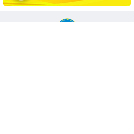
CỔNG THÔNG TIN ĐIỆN TỬ KIỂM TOÁN NHÀ NƯỚC
Cơ quan chủ quản: Kiểm toán nhà nước
Địa chỉ:
116 Nguyễn Chánh, Phường Yên Hòa, TP Hà Nội -
Điện
thoại:
024.6262.8616 -
Email:
banbientap@sav.gov.vn
Giấy phép số: 301/GP-BC, cấp ngày 06/07/2004
Chịu trách nhiệm chính: Bà Hà Thị Mỹ Dung - Phó Tổng Kiểm
toán nhà nước, Trưởng Ban biên tập.
Đang online:
49
Tổng lượt truy cập:
11.149.660