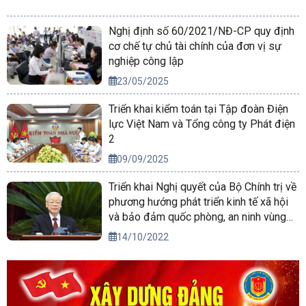
Nghị định số 60/2021/NĐ-CP quy định
cơ chế tự chủ tài chính của đơn vị sự
nghiệp công lập
23/05/2025
Triển khai kiểm toán tại Tập đoàn Điện
lực Việt Nam và Tổng công ty Phát điện
2
09/09/2025
Triển khai Nghị quyết của Bộ Chính trị về
phương hướng phát triển kinh tế xã hội
và bảo đảm quốc phòng, an ninh vùng
Tây Nguyên đến năm 2030, tầm nhìn
14/10/2022
đến năm 2045