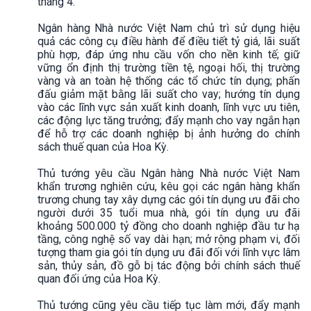
tháng 4.
Ngân hàng Nhà nước Việt Nam chủ trì sử dụng hiệu
quả các công cụ điều hành để điều tiết tỷ giá, lãi suất
phù hợp, đáp ứng nhu cầu vốn cho nền kinh tế; giữ
vững ổn định thị trường tiền tệ, ngoại hối, thị trường
vàng và an toàn hệ thống các tổ chức tín dụng; phấn
đấu giảm mặt bằng lãi suất cho vay; hướng tín dụng
vào các lĩnh vực sản xuất kinh doanh, lĩnh vực ưu tiên,
các động lực tăng trưởng; đẩy mạnh cho vay ngắn hạn
để hỗ trợ các doanh nghiệp bị ảnh hưởng do chính
sách thuế quan của Hoa Kỳ.
Thủ tướng yêu cầu Ngân hàng Nhà nước Việt Nam
khẩn trương nghiên cứu, kêu gọi các ngân hàng khẩn
trương chung tay xây dựng các gói tín dụng ưu đãi cho
người dưới 35 tuổi mua nhà, gói tín dụng ưu đãi
khoảng 500.000 tỷ đồng cho doanh nghiệp đầu tư hạ
tầng, công nghệ số vay dài hạn; mở rộng phạm vi, đối
tượng tham gia gói tín dụng ưu đãi đối với lĩnh vực lâm
sản, thủy sản, đồ gỗ bị tác động bởi chính sách thuế
quan đối ứng của Hoa Kỳ.
Thủ tướng cũng yêu cầu tiếp tục làm mới, đẩy mạnh