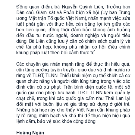
Đồng quan điểm, bà Nguyễn Quỳnh Liên, Trưởng ban
Dân chủ, Giám sát và Phản biện xã hội (Ủy ban Trung
ương Mặt trận Tổ quốc Việt Nam), nhấn mạnh việc sửa
luật phải gắn với thực tiễn, cân bằng lợi ích giữa các
bên liên quan, đồng thời đảm bảo không ảnh hưởng
đến đầu tư nước ngoài, doanh nghiệp và người tiêu
dùng. Bà Liên cũng lưu ý cần có chính sách quản lý và
chế tài phù hợp, không phủ nhận cơ hội điều chỉnh
khung pháp luật theo bối cảnh thực tế.
Các chuyên gia nhấn mạnh rằng để thực thi hiệu quả,
cần tăng cường tuyên truyền, giáo dục và định nghĩa rõ
ràng về TLĐT, TLNN. Thiếu khái niệm cụ thể khiến cả cơ
quan chức năng và người dân lúng túng trong việc xác
định căn cứ xử phạt. Trên bình diện quốc tế, một số
quốc gia cho phép lưu hành TLĐT, TLNN kèm quản lý
chặt chẽ, trong khi các quốc gia cấm như Thái Lan lại
đối mặt với buôn lậu và gia tăng sử dụng ở giới trẻ.
Những bài học này cho thấy Việt Nam cần khung pháp
lý rõ ràng, minh bạch và khả thi để thực hiện hiệu quả
lệnh cấm, bảo vệ sức khỏe cộng đồng.
Hoàng Ngân