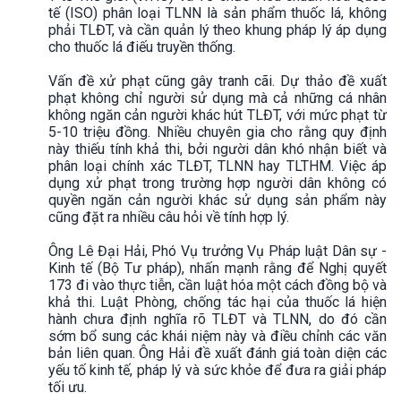
tế (ISO) phân loại TLNN là sản phẩm thuốc lá, không
phải TLĐT, và cần quản lý theo khung pháp lý áp dụng
cho thuốc lá điếu truyền thống.
Vấn đề xử phạt cũng gây tranh cãi. Dự thảo đề xuất
phạt không chỉ người sử dụng mà cả những cá nhân
không ngăn cản người khác hút TLĐT, với mức phạt từ
5-10 triệu đồng. Nhiều chuyên gia cho rằng quy định
này thiếu tính khả thi, bởi người dân khó nhận biết và
phân loại chính xác TLĐT, TLNN hay TLTHM. Việc áp
dụng xử phạt trong trường hợp người dân không có
quyền ngăn cản người khác sử dụng sản phẩm này
cũng đặt ra nhiều câu hỏi về tính hợp lý.
Ông Lê Đại Hải, Phó Vụ trưởng Vụ Pháp luật Dân sự -
Kinh tế (Bộ Tư pháp), nhấn mạnh rằng để Nghị quyết
173 đi vào thực tiễn, cần luật hóa một cách đồng bộ và
khả thi. Luật Phòng, chống tác hại của thuốc lá hiện
hành chưa định nghĩa rõ TLĐT và TLNN, do đó cần
sớm bổ sung các khái niệm này và điều chỉnh các văn
bản liên quan. Ông Hải đề xuất đánh giá toàn diện các
yếu tố kinh tế, pháp lý và sức khỏe để đưa ra giải pháp
tối ưu.