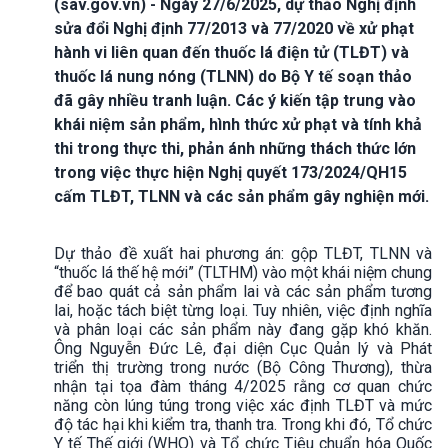
(sav.gov.vn) - Ngày 27/6/2025, dự thảo Nghị định
sửa đổi Nghị định 77/2013 và 77/2020 về xử phạt
hành vi liên quan đến thuốc lá điện tử (TLĐT) và
thuốc lá nung nóng (TLNN) do Bộ Y tế soạn thảo
đã gây nhiều tranh luận. Các ý kiến tập trung vào
khái niệm sản phẩm, hình thức xử phạt và tính khả
thi trong thực thi, phản ánh những thách thức lớn
trong việc thực hiện Nghị quyết 173/2024/QH15
cấm TLĐT, TLNN và các sản phẩm gây nghiện mới.
Dự thảo đề xuất hai phương án: gộp TLĐT, TLNN và
“thuốc lá thế hệ mới” (TLTHM) vào một khái niệm chung
để bao quát cả sản phẩm lai và các sản phẩm tương
lai, hoặc tách biệt từng loại. Tuy nhiên, việc định nghĩa
và phân loại các sản phẩm này đang gặp khó khăn.
Ông Nguyễn Đức Lê, đại diện Cục Quản lý và Phát
triển thị trường trong nước (Bộ Công Thương), thừa
nhận tại tọa đàm tháng 4/2025 rằng cơ quan chức
năng còn lúng túng trong việc xác định TLĐT và mức
độ tác hại khi kiểm tra, thanh tra. Trong khi đó, Tổ chức
Y tế Thế giới (WHO) và Tổ chức Tiêu chuẩn hóa Quốc