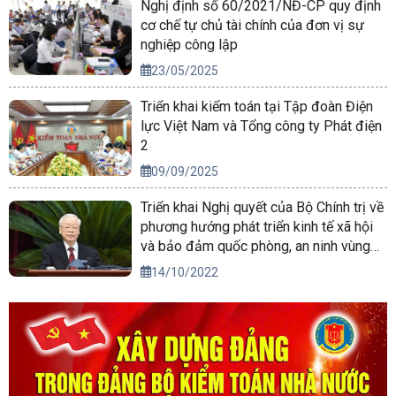
Nghị định số 60/2021/NĐ-CP quy định
cơ chế tự chủ tài chính của đơn vị sự
nghiệp công lập
23/05/2025
Triển khai kiểm toán tại Tập đoàn Điện
lực Việt Nam và Tổng công ty Phát điện
2
09/09/2025
Triển khai Nghị quyết của Bộ Chính trị về
phương hướng phát triển kinh tế xã hội
và bảo đảm quốc phòng, an ninh vùng
Tây Nguyên đến năm 2030, tầm nhìn
14/10/2022
đến năm 2045