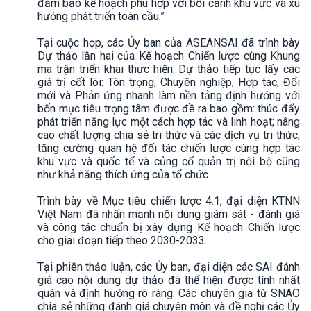
đảm bảo kế hoạch phù hợp với bối cảnh khu vực và xu
hướng phát triển toàn cầu.”
Tại cuộc họp, các Ủy ban của ASEANSAI đã trình bày
Dự thảo lần hai của Kế hoạch Chiến lược cùng Khung
ma trận triển khai thực hiện. Dự thảo tiếp tục lấy các
giá trị cốt lõi: Tôn trọng, Chuyên nghiệp, Hợp tác, Đổi
mới và Phản ứng nhanh làm nền tảng định hướng với
bốn mục tiêu trọng tâm được đề ra bao gồm: thúc đẩy
phát triển năng lực một cách hợp tác và linh hoạt; nâng
cao chất lượng chia sẻ tri thức và các dịch vụ tri thức;
tăng cường quan hệ đối tác chiến lược cùng hợp tác
khu vực và quốc tế và củng cố quản trị nội bộ cũng
như khả năng thích ứng của tổ chức.
Trình bày về Mục tiêu chiến lược 4.1, đại diện KTNN
Việt Nam đã nhấn mạnh nội dung giám sát - đánh giá
và công tác chuẩn bị xây dựng Kế hoạch Chiến lược
cho giai đoạn tiếp theo 2030-2033.
Tại phiên thảo luận, các Ủy ban, đại diện các SAI đánh
giá cao nội dung dự thảo đã thể hiện được tính nhất
quán và định hướng rõ ràng. Các chuyên gia từ SNAO
chia sẻ những đánh giá chuyên môn và đề nghị các Ủy