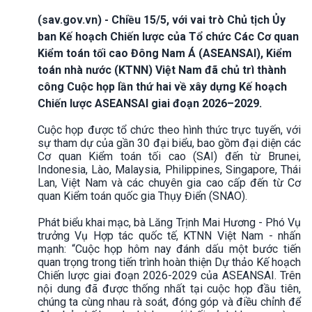
(sav.gov.vn) - Chiều 15/5, với vai trò Chủ tịch Ủy
ban Kế hoạch Chiến lược của Tổ chức Các Cơ quan
Kiểm toán tối cao Đông Nam Á (ASEANSAI), Kiểm
toán nhà nước (KTNN) Việt Nam đã chủ trì thành
công Cuộc họp lần thứ hai về xây dựng Kế hoạch
Chiến lược ASEANSAI giai đoạn 2026–2029.
Cuộc họp được tổ chức theo hình thức trực tuyến, với
sự tham dự của gần 30 đại biểu, bao gồm đại diện các
Cơ quan Kiểm toán tối cao (SAI) đến từ Brunei,
Indonesia, Lào, Malaysia, Philippines, Singapore, Thái
Lan, Việt Nam và các chuyên gia cao cấp đến từ Cơ
quan Kiểm toán quốc gia Thụy Điển (SNAO).
Phát biểu khai mạc, bà Lăng Trịnh Mai Hương - Phó Vụ
trưởng Vụ Hợp tác quốc tế, KTNN Việt Nam - nhấn
mạnh: “Cuộc họp hôm nay đánh dấu một bước tiến
quan trọng trong tiến trình hoàn thiện Dự thảo Kế hoạch
Chiến lược giai đoạn 2026-2029 của ASEANSAI. Trên
nội dung đã được thống nhất tại cuộc họp đầu tiên,
chúng ta cùng nhau rà soát, đóng góp và điều chỉnh để