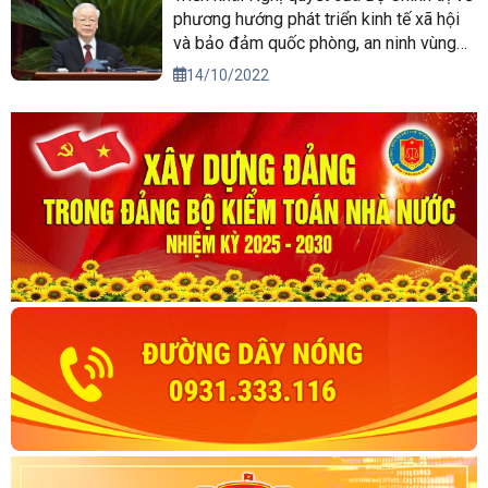
phương hướng phát triển kinh tế xã hội
và bảo đảm quốc phòng, an ninh vùng
Tây Nguyên đến năm 2030, tầm nhìn
14/10/2022
đến năm 2045