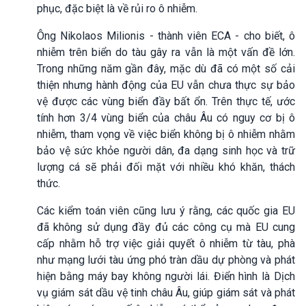
phục, đặc biệt là về rủi ro ô nhiễm.
Ông Nikolaos Milionis - thành viên ECA - cho biết, ô
nhiễm trên biển do tàu gây ra vẫn là một vấn đề lớn.
Trong những năm gần đây, mặc dù đã có một số cải
thiện nhưng hành động của EU vẫn chưa thực sự bảo
vệ được các vùng biển đầy bất ổn. Trên thực tế, ước
tính hơn 3/4 vùng biển của châu Âu có nguy cơ bị ô
nhiễm, tham vọng về việc biển không bị ô nhiễm nhằm
bảo vệ sức khỏe người dân, đa dạng sinh học và trữ
lượng cá sẽ phải đối mặt với nhiều khó khăn, thách
thức.
Các kiểm toán viên cũng lưu ý rằng, các quốc gia EU
đã không sử dụng đầy đủ các công cụ mà EU cung
cấp nhằm hỗ trợ việc giải quyết ô nhiễm từ tàu, phà
như mạng lưới tàu ứng phó tràn dầu dự phòng và phát
hiện bằng máy bay không người lái. Điển hình là Dịch
vụ giám sát dầu vệ tinh châu Âu, giúp giám sát và phát