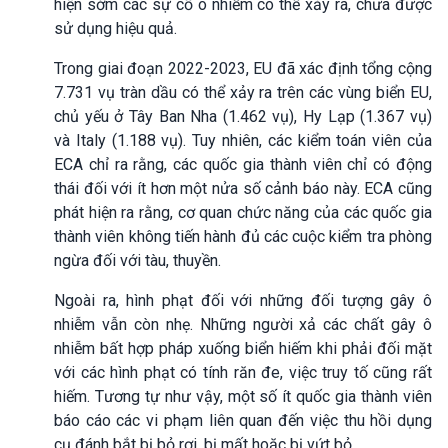
hiện sớm các sự cố ô nhiễm có thể xảy ra, chưa được
sử dụng hiệu quả.
Trong giai đoạn 2022-2023, EU đã xác định tổng cộng
7.731 vụ tràn dầu có thể xảy ra trên các vùng biển EU,
chủ yếu ở Tây Ban Nha (1.462 vụ), Hy Lạp (1.367 vụ)
và Italy (1.188 vụ). Tuy nhiên, các kiểm toán viên của
ECA chỉ ra rằng, các quốc gia thành viên chỉ có động
thái đối với ít hơn một nửa số cảnh báo này. ECA cũng
phát hiện ra rằng, cơ quan chức năng của các quốc gia
thành viên không tiến hành đủ các cuộc kiểm tra phòng
ngừa đối với tàu, thuyền.
Ngoài ra, hình phạt đối với những đối tượng gây ô
nhiễm vẫn còn nhẹ. Những người xả các chất gây ô
nhiễm bất hợp pháp xuống biển hiếm khi phải đối mặt
với các hình phạt có tính răn đe, việc truy tố cũng rất
hiếm. Tương tự như vậy, một số ít quốc gia thành viên
báo cáo các vi phạm liên quan đến việc thu hồi dụng
cụ đánh bắt bị bỏ rơi, bị mất hoặc bị vứt bỏ.