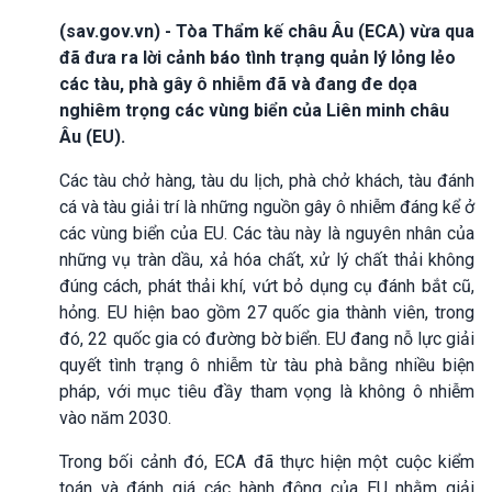
(sav.gov.vn) - Tòa Thẩm kế châu Âu (ECA) vừa qua
đã đưa ra lời cảnh báo tình trạng quản lý lỏng lẻo
các tàu, phà gây ô nhiễm đã và đang đe dọa
nghiêm trọng các vùng biển của Liên minh châu
Âu (EU).
Các tàu chở hàng, tàu du lịch, phà chở khách, tàu đánh
cá và tàu giải trí là những nguồn gây ô nhiễm đáng kể ở
các vùng biển của EU. Các tàu này là nguyên nhân của
những vụ tràn dầu, xả hóa chất, xử lý chất thải không
đúng cách, phát thải khí, vứt bỏ dụng cụ đánh bắt cũ,
hỏng. EU hiện bao gồm 27 quốc gia thành viên, trong
đó, 22 quốc gia có đường bờ biển. EU đang nỗ lực giải
quyết tình trạng ô nhiễm từ tàu phà bằng nhiều biện
pháp, với mục tiêu đầy tham vọng là không ô nhiễm
vào năm 2030.
Trong bối cảnh đó, ECA đã thực hiện một cuộc kiểm
toán và đánh giá các hành động của EU nhằm giải