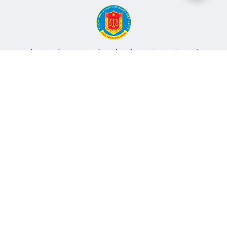
CỔNG THÔNG TIN ĐIỆN TỬ KIỂM TOÁN NHÀ NƯỚC
Cơ quan chủ quản: Kiểm toán nhà nước
Địa chỉ:
116 Nguyễn Chánh, Phường Yên Hòa, TP Hà Nội -
Điện
thoại:
024.6262.8616 -
Email:
banbientap@sav.gov.vn
Giấy phép số: 301/GP-BC, cấp ngày 06/07/2004
Chịu trách nhiệm chính: Bà Hà Thị Mỹ Dung - Phó Tổng Kiểm
toán nhà nước, Trưởng Ban biên tập.
Đang online:
120
Tổng lượt truy cập:
11.149.542
Thông tin liên hệ
Quy định sử dụng
Sơ đồ trang