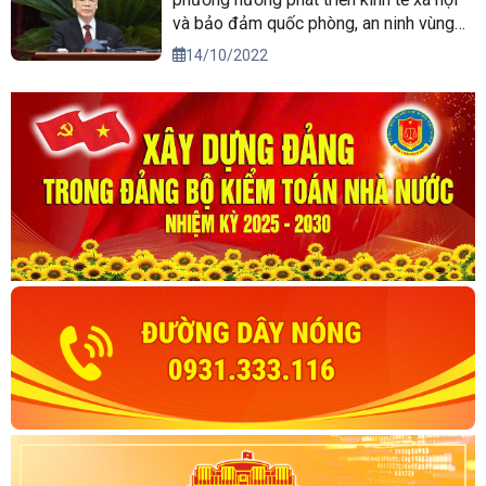
và bảo đảm quốc phòng, an ninh vùng
Tây Nguyên đến năm 2030, tầm nhìn
14/10/2022
đến năm 2045