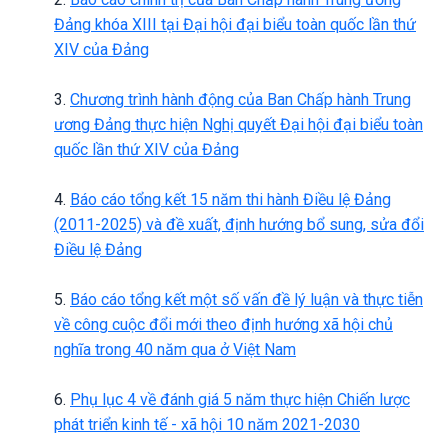
Đảng khóa XIII tại Đại hội đại biểu toàn quốc lần thứ
XIV của Đảng
3.
Chương trình hành động của Ban Chấp hành Trung
ương Đảng thực hiện Nghị quyết Đại hội đại biểu toàn
quốc lần thứ XIV của Đảng
4.
Báo cáo tổng kết 15 năm thi hành Điều lệ Đảng
(2011-2025) và đề xuất, định hướng bổ sung, sửa đổi
Điều lệ Đảng
5.
Báo cáo tổng kết một số vấn đề lý luận và thực tiễn
về công cuộc đổi mới theo định hướng xã hội chủ
nghĩa trong 40 năm qua ở Việt Nam
6.
Phụ lục 4 về đánh giá 5 năm thực hiện Chiến lược
phát triển kinh tế - xã hội 10 năm 2021-2030