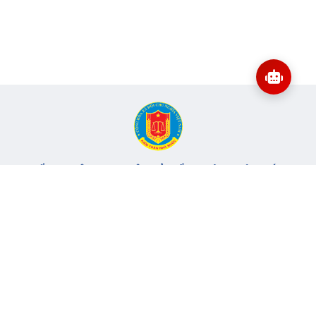
CỔNG THÔNG TIN ĐIỆN TỬ KIỂM TOÁN NHÀ NƯỚC
Cơ quan chủ quản: Kiểm toán nhà nước
Địa chỉ:
116 Nguyễn Chánh, Phường Yên Hòa, TP Hà Nội -
Điện
thoại:
024.6262.8616 -
Email:
banbientap@sav.gov.vn
Giấy phép số: 301/GP-BC, cấp ngày 06/07/2004
Chịu trách nhiệm chính: Bà Hà Thị Mỹ Dung - Phó Tổng Kiểm
toán nhà nước, Trưởng Ban biên tập.