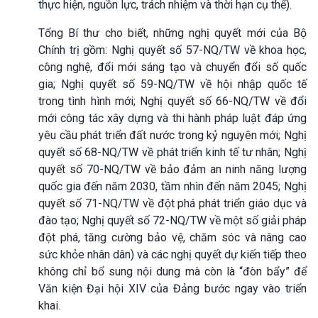
thực hiện, nguồn lực, trách nhiệm và thời hạn cụ thể).
Tổng Bí thư cho biết, những nghị quyết mới của Bộ
Chính trị gồm: Nghị quyết số 57-NQ/TW về khoa học,
công nghệ, đổi mới sáng tạo và chuyển đổi số quốc
gia; Nghị quyết số 59-NQ/TW về hội nhập quốc tế
trong tình hình mới; Nghị quyết số 66-NQ/TW về đổi
mới công tác xây dựng và thi hành pháp luật đáp ứng
yêu cầu phát triển đất nước trong kỷ nguyên mới; Nghị
quyết số 68-NQ/TW về phát triển kinh tế tư nhân; Nghị
quyết số 70-NQ/TW về bảo đảm an ninh năng lượng
quốc gia đến năm 2030, tầm nhìn đến năm 2045; Nghị
quyết số 71-NQ/TW về đột phá phát triển giáo dục và
đào tạo; Nghị quyết số 72-NQ/TW về một số giải pháp
đột phá, tăng cường bảo vệ, chăm sóc và nâng cao
sức khỏe nhân dân) và các nghị quyết dự kiến tiếp theo
không chỉ bổ sung nội dung mà còn là “đòn bẩy” để
Văn kiện Đại hội XIV của Đảng bước ngay vào triển
khai.