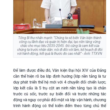
Tổng Bí thư nhấn mạnh: “Chúng ta sẽ biến Văn kiện thành
công cụ lãnh đạo và quản trị hiện đại, tạo nền tảng vững
chắc cho mục tiêu 2035-2045. Đó cũng là cam kết của
chúng ta trước nhân dân: nói đi đôi với làm, kế hoạch đi đôi
với hành động, kết quả là thước đo cao nhất” - Ảnh: TTXVN
Để làm được điều đó, Văn kiện Đại hội XIV của Đảng
cần thể hiện rõ ba lớp định hướng (lớp nền tảng là tư
duy phát triển thế hệ mới với 4 chuyển đổi chiến lược;
lớp kết cấu là 5 trụ cột an ninh nền tảng tạo lá chắn
trước cú sốc, trước sự biến đổi và trước những tác
động và nguy cơ phải đối mặt và lớp vận hành, chương
trình hành động có thể kiểm đếm theo từng chủ thế