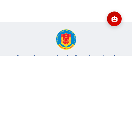
CỔNG THÔNG TIN ĐIỆN TỬ KIỂM TOÁN NHÀ NƯỚC
Cơ quan chủ quản: Kiểm toán nhà nước
Địa chỉ:
116 Nguyễn Chánh, Phường Yên Hòa, TP Hà Nội -
Điện
thoại:
024.6262.8616 -
Email:
banbientap@sav.gov.vn
Giấy phép số: 301/GP-BC, cấp ngày 06/07/2004
Chịu trách nhiệm chính: Bà Hà Thị Mỹ Dung - Phó Tổng Kiểm
toán nhà nước, Trưởng Ban biên tập.
Đang online:
94