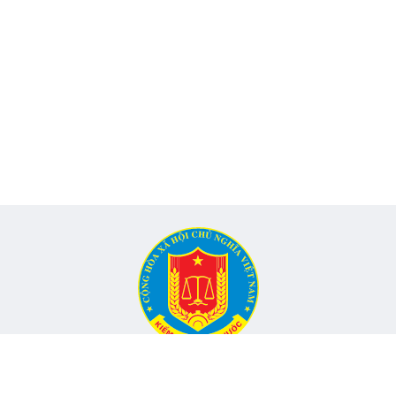
CỔNG THÔNG TIN ĐIỆN TỬ KIỂM TOÁN NHÀ NƯỚC