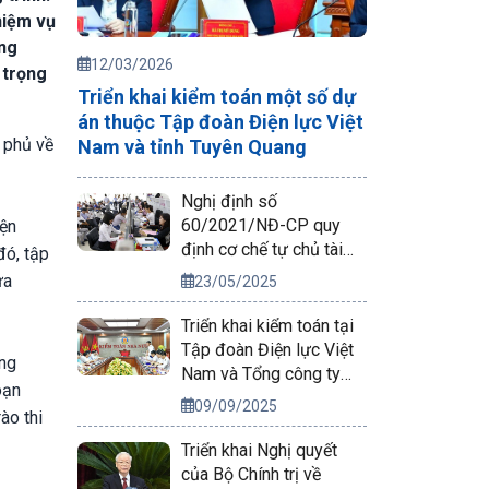
hiệm vụ
ơng
12/03/2026
 trọng
Triển khai kiểm toán một số dự
án thuộc Tập đoàn Điện lực Việt
 phủ về
Nam và tỉnh Tuyên Quang
Nghị định số
60/2021/NĐ-CP quy
iện
định cơ chế tự chủ tài
đó, tập
chính của đơn vị sự
ưa
23/05/2025
nghiệp công lập
Triển khai kiểm toán tại
Tập đoàn Điện lực Việt
ung
Nam và Tổng công ty
oạn
Phát điện 2
09/09/2025
ào thi
Triển khai Nghị quyết
của Bộ Chính trị về