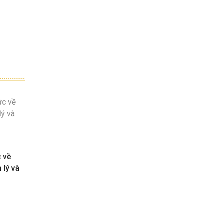
c về
 lý và