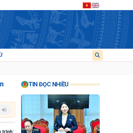
Ử
ển
TIN ĐỌC NHIỀU
trình: