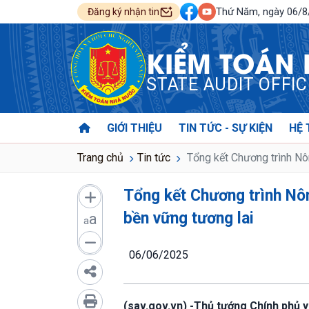
Thứ Năm, ngày 06/
Đăng ký nhận tin
KIỂM TOÁN
STATE AUDIT OFFI
GIỚI THIỆU
TIN TỨC - SỰ KIỆN
HỆ 
Trang chủ
Tin tức
Tổng kết Chương trình Nô
Tổng kết Chương trình Nô
bền vững tương lai
a
a
06/06/2025
(sav.gov.vn) -Thủ tướng Chính phủ 