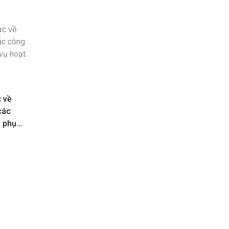
c về
các
n phục
toán