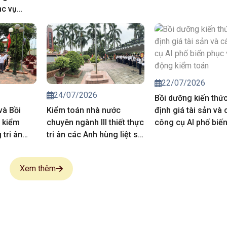
ục vụ
iá chuyên
trong hoạt
của Kiểm
năm 2027
22/07/2026
24/07/2026
Bồi dưỡng kiến thứ
và Bồi
Kiểm toán nhà nước
định giá tài sản và 
 kiểm
chuyên ngành III thiết thực
công cụ AI phố biế
tri ân
tri ân các Anh hùng liệt sĩ,
vụ hoạt động kiểm 
 sĩ
người có công
Xem thêm