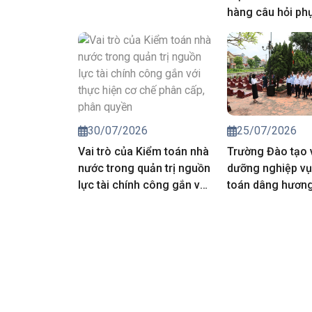
hàng câu hỏi ph
công tác đánh g
môn, nghiệp vụ 
động kiểm toán 
toán nhà nước 
25/07/2026
30/07/2026
Trường Đào tạo 
Vai trò của Kiểm toán nhà
dưỡng nghiệp vụ
nước trong quản trị nguồn
toán dâng hương 
lực tài chính công gắn với
các Anh hùng liệt
thực hiện cơ chế phân
cấp, phân quyền