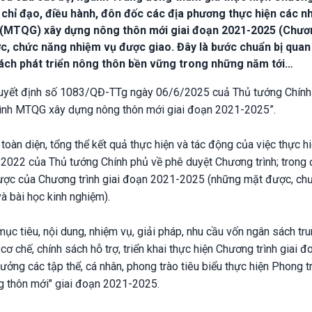
 chỉ đạo, điều hành, đôn đốc các địa phương thực hiện các n
a (MTQG) xây dựng nông thôn mới giai đoạn 2021-2025 (Chư
ớc, chức năng nhiệm vụ được giao. Đây là bước chuẩn bị quan
sách phát triển nông thôn bền vững trong những năm tới…
uyết định số 1083/QĐ-TTg ngày 06/6/2025 cuả Thủ tướng Chính
rình MTQG xây dựng nông thôn mới giai đoạn 2021-2025”.
àn diện, tổng thể kết quả thực hiện và tác động của việc thực h
022 của Thủ tướng Chính phủ về phê duyệt Chương trình; trong 
được của Chương trình giai đoạn 2021-2025 (những mặt được, ch
à bài học kinh nghiệm).
mục tiêu, nội dung, nhiệm vụ, giải pháp, nhu cầu vốn ngân sách tr
 chế, chính sách hỗ trợ, triển khai thực hiện Chương trình giai đ
ởng các tập thể, cá nhân, phong trào tiêu biểu thực hiện Phong tr
 thôn mới" giai đoạn 2021-2025.