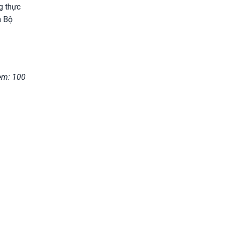
g thực
a Bộ
em: 100