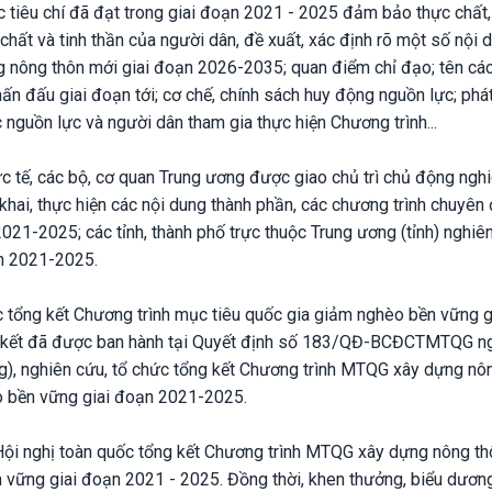
các tiêu chí đã đạt trong giai đoạn 2021 - 2025 đảm bảo thực chất
hất và tinh thần của người dân, đề xuất, xác định rõ một số nội 
ng nông thôn mới giai đoạn 2026-2035; quan điểm chỉ đạo; tên các
phấn đấu giai đoạn tới; cơ chế, chính sách huy động nguồn lực; ph
 nguồn lực và người dân tham gia thực hiện Chương trình...
ực tế, các bộ, cơ quan Trung ương được giao chủ trì chủ động ngh
 khai, thực hiện các nội dung thành phần, các chương trình chuyên
021-2025; các tỉnh, thành phố trực thuộc Trung ương (tỉnh) nghiê
ạn 2021-2025.
c tổng kết Chương trình mục tiêu quốc gia giảm nghèo bền vững g
 kết đã được ban hành tại Quyết định số 183/QĐ-BCĐCTMTQG n
), nghiên cứu, tổ chức tổng kết Chương trình MTQG xây dựng nô
 bền vững giai đoạn 2021-2025.
ội nghị toàn quốc tổng kết Chương trình MTQG xây dựng nông th
vững giai đoạn 2021 - 2025. Đồng thời, khen thưởng, biểu dươn