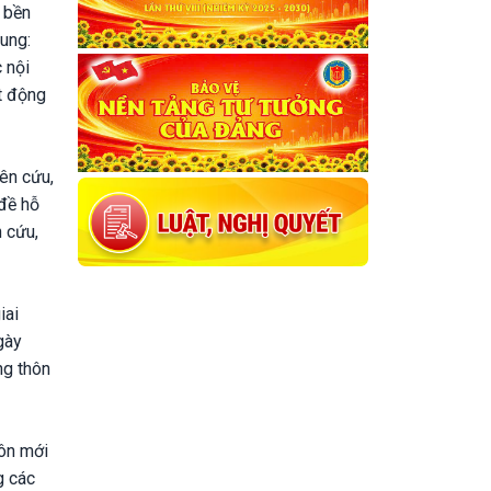
, bền
dung:
 nội
át động
iên cứu,
 đề hỗ
n cứu,
iai
gày
ng thôn
ôn mới
g các