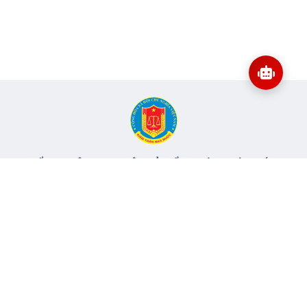
CỔNG THÔNG TIN ĐIỆN TỬ KIỂM TOÁN NHÀ NƯỚC
Cơ quan chủ quản: Kiểm toán nhà nước
Địa chỉ:
116 Nguyễn Chánh, Phường Yên Hòa, TP Hà Nội -
Điện
thoại:
024.6262.8616 -
Email:
banbientap@sav.gov.vn
Giấy phép số: 301/GP-BC, cấp ngày 06/07/2004
Chịu trách nhiệm chính: Bà Hà Thị Mỹ Dung - Phó Tổng Kiểm
toán nhà nước, Trưởng Ban biên tập.