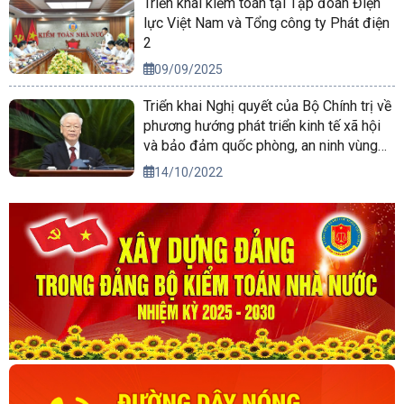
Triển khai kiểm toán tại Tập đoàn Điện
lực Việt Nam và Tổng công ty Phát điện
2
09/09/2025
Triển khai Nghị quyết của Bộ Chính trị về
phương hướng phát triển kinh tế xã hội
và bảo đảm quốc phòng, an ninh vùng
Tây Nguyên đến năm 2030, tầm nhìn
14/10/2022
đến năm 2045