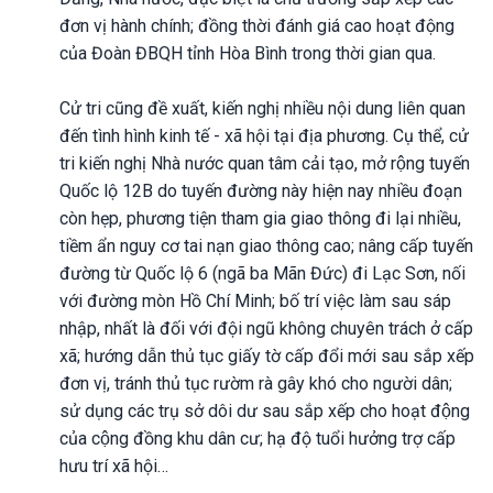
đơn vị hành chính; đồng thời đánh giá cao hoạt động
của Đoàn ĐBQH tỉnh Hòa Bình trong thời gian qua.
Cử tri cũng đề xuất, kiến nghị nhiều nội dung liên quan
đến tình hình kinh tế - xã hội tại địa phương. Cụ thể, cử
tri kiến nghị Nhà nước quan tâm cải tạo, mở rộng tuyến
Quốc lộ 12B do tuyến đường này hiện nay nhiều đoạn
còn hẹp, phương tiện tham gia giao thông đi lại nhiều,
tiềm ẩn nguy cơ tai nạn giao thông cao; nâng cấp tuyến
đường từ Quốc lộ 6 (ngã ba Mãn Đức) đi Lạc Sơn, nối
với đường mòn Hồ Chí Minh; bố trí việc làm sau sáp
nhập, nhất là đối với đội ngũ không chuyên trách ở cấp
xã; hướng dẫn thủ tục giấy tờ cấp đổi mới sau sắp xếp
đơn vị, tránh thủ tục rườm rà gây khó cho người dân;
sử dụng các trụ sở dôi dư sau sắp xếp cho hoạt động
của cộng đồng khu dân cư; hạ độ tuổi hưởng trợ cấp
hưu trí xã hội…