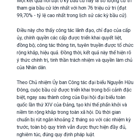
Một kết quả nổi bật ở kỳ bầu cử này là số lượng cử tri
tham gia bầu cử lớn nhất với hơn 76 triệu cử tri (đạt
99,70% - tỷ lệ cao nhất trong lịch sử các kỳ bầu cử).
Điều này cho thấy công tác lãnh đạo, chỉ đạo của cấp
ủy, chính quyền các cấp được triển khai quyết liệt,
đồng bộ; công tác thông tin, tuyên truyền được tổ chức
rộng khắp, hiệu quả. Đồng thời, kết quả này thể hiện rõ
ý thức chính trị, tinh thần trách nhiệm và quyền làm chủ
của Nhân dân.
Theo Chủ nhiệm Ủy ban Công tác đại biểu Nguyễn Hữu
Đông, cuộc bầu cử được triển khai trong bối cảnh đặc
biệt, ngay sau thành công của Đại hội đại biểu toàn
quốc lần thứ XIV của Đảng, tạo khí thế phấn khởi và
niềm tin rộng khắp trong toàn xã hội. Dù thời gian
chuẩn bị rút ngắn khoảng 2 tháng so với các nhiệm kỳ
trước, toàn bộ quy trình vẫn được thực hiện đầy đủ,
nghiêm túc, đúng quy định pháp luật.