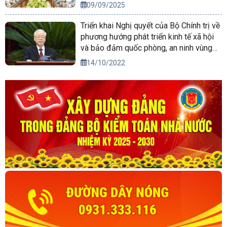
09/09/2025
Triển khai Nghị quyết của Bộ Chính trị về
phương hướng phát triển kinh tế xã hội
và bảo đảm quốc phòng, an ninh vùng
Tây Nguyên đến năm 2030, tầm nhìn
14/10/2022
đến năm 2045