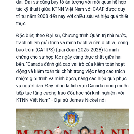
dài. Đại sứ cũng bày tỏ ấn tượng với mối quan hệ hợp
tác kỹ thuật giữa KTNN Việt Nam với CAAF được duy
trì từ năm 2008 đến nay với chiều sâu và hiệu quả thiết
thực.
Đặc biệt, theo Đại sứ, Chương trình Quản trị nhà nước,
trách nhiệm giải trình và minh bạch vì nền dịch vụ công
bao trùm (GATIPS) (giai đoạn 2025-2028) là minh
chứng cho sự hợp tác ngày càng thực chất giữa hai
bên. “Canada đánh giá cao vai trò của kiểm toán hoạt
động và kiểm toán tài chính trong việc nâng cao trách
nhiệm giải trình và minh bạch, nâng cao hiệu quả phục
vụ người dân. Đây cũng là lĩnh vực Canada mong muốn
tiếp tục tăng cường trao đổi, học hỏi kinh nghiệm với
KTNN Việt Nam” - Đại sứ James Nickel nói.