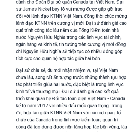
dành cho Đoàn Đại sứ quán Canada tại Việt Nam, Đại
sứ James Nickel bày tỏ vui mừng được gặp gỡ, trao
đổi với lãnh đạo KTNN Việt Nam, đồng thời chúc mừng
lãnh đạo KTNN trên cương vị mới. Đại sứ đánh giá cao
quá trình công tác lâu năm của Tổng Kiểm toán nhà
nước Nguyễn Hữu Nghĩa trong các lĩnh vực tài chính,
ngân hàng và kinh tế, tin tưởng trên cương vị mới đồng
chí Nguyễn Hữu Nghĩa sẽ tiếp tục có nhiều đóng góp
tích cực cho quan hệ hợp tác giữa hai bên.
Đại sứ chia sẻ, dù mới nhận nhiệm vụ tại Việt Nam
chưa lâu, song rất ấn tượng trước những thành tựu hợp
tác phát triển giữa hai nước, đặc biệt là trong lĩnh vực
kinh tế và thương mại. Đại sứ đánh giá cao kết quả
triển khai quan hệ Đối tác toàn diện Việt Nam - Canada
kể từ năm 2017 với nhiều dấu mốc quan trọng. Trong
đó, hợp tác giữa KTNN Việt Nam với các cơ quan, tổ
chức của Canada trong lĩnh vực kiểm toán, quản trị
công đã tạo dựng được nền tảng hợp tác bền vững, lâu