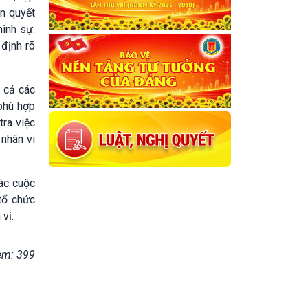
ên quyết
hình sự.
 định rõ
 cả các
phù hợp
tra việc
 nhân vi
các cuộc
tổ chức
vị.
em: 399