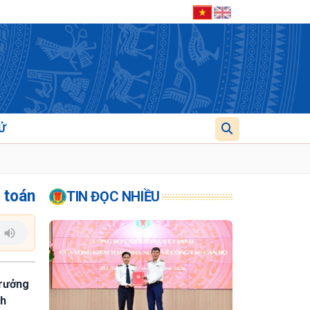
Ử
 toán
TIN ĐỌC NHIỀU
trưởng
nh