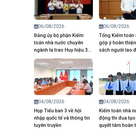
06/08/2026
06/08/2026
Đảng ủy bộ phận Kiểm
Tổng Kiểm toán
toán nhà nước chuyên
góp ý hoàn thiện
ngành Ia trao Huy hiệu 30
sách người lao đ
năm tuổi Đảng cho đảng
Nam đi làm việc
viên
ngoài
04/08/2026
04/08/2026
Họp Tiểu ban 3 về hội
Kiểm toán nhà n
nhập quốc tế và thông tin
động thi đua tạo
tuyên truyền
quyết tâm hoàn 
thắng lợi nhiệm 