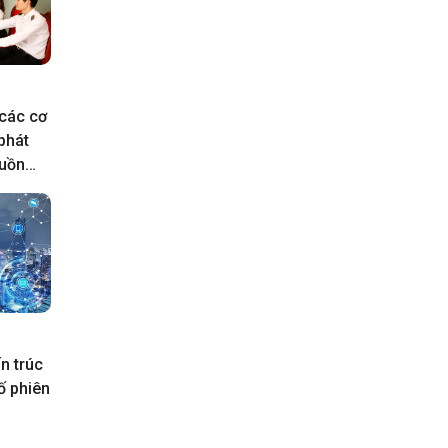
 các cơ
phát
guồn
n trúc
ố phiên