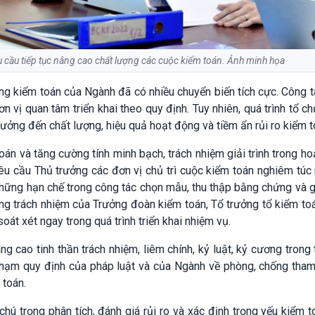
cầu tiếp tục nâng cao chất lượng các cuộc kiểm toán. Ảnh minh họa
ợng kiểm toán của Ngành đã có nhiều chuyển biến tích cực. Công 
 vị quan tâm triển khai theo quy định. Tuy nhiên, quá trình tổ c
ưởng đến chất lượng, hiệu quả hoạt động và tiềm ẩn rủi ro kiểm t
oán và tăng cường tính minh bạch, trách nhiệm giải trình trong h
u cầu Thủ trưởng các đơn vị chủ trì cuộc kiểm toán nghiêm túc 
 những hạn chế trong công tác chọn mẫu, thu thập bằng chứng và 
ờng trách nhiệm của Trưởng đoàn kiểm toán, Tổ trưởng tổ kiểm to
oát xét ngay trong quá trình triển khai nhiệm vụ.
cao tinh thần trách nhiệm, liêm chính, kỷ luật, kỷ cương trong 
 phạm quy định của pháp luật và của Ngành về phòng, chống tham
 toán.
ú trọng phân tích, đánh giá rủi ro và xác định trọng yếu kiểm t