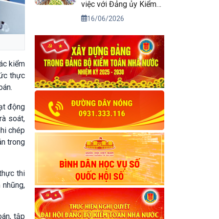
việc với Đảng ủy Kiểm
toán nhà nước
16/06/2026
tác kiểm
hức thực
oán.
oạt động
rà soát,
ghi chép
án trong
thực thi
 nhũng,
oán, tập