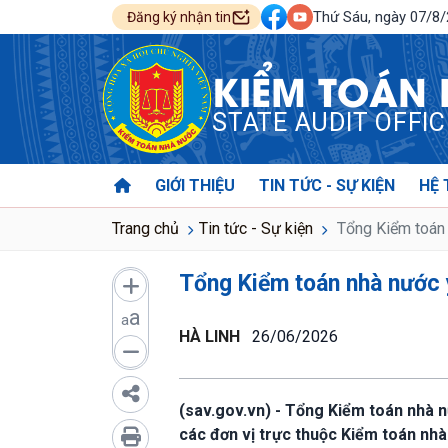
Thứ Sáu, ngày 07/8
Đăng ký nhận tin
KIỂM TOÁN
STATE AUDIT OFFI
GIỚI THIỆU
TIN TỨC - SỰ KIỆN
HỆ 
Trang chủ
Tin tức - Sự kiện
Tổng Kiểm toán 
Tổng Kiểm toán nhà nước 
a
a
HÀ LINH
26/06/2026
(sav.gov.vn) - Tổng Kiểm toán nhà
các đơn vị trực thuộc Kiểm toán nh