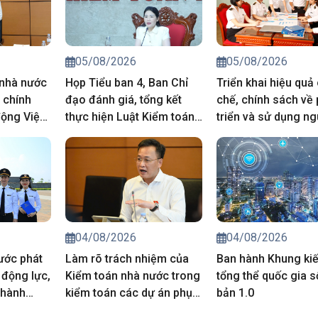
05/08/2026
05/08/2026
 nhà nước
Họp Tiểu ban 4, Ban Chỉ
Triển khai hiệu quả
 chính
đạo đánh giá, tổng kết
chế, chính sách về 
ộng Việt
thực hiện Luật Kiểm toán
triển và sử dụng n
 ở nước
nhà nước
nhân lực
04/08/2026
04/08/2026
ước phát
Làm rõ trách nhiệm của
Ban hành Khung kiế
 động lực,
Kiểm toán nhà nước trong
tổng thể quốc gia s
thành
kiểm toán các dự án phục
bản 1.0
vụ chính
vụ APEC 2027