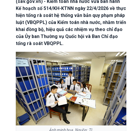
(sav.gov.vn) - Kiểm toán nhà nước vừa ban hành
Kế hoạch số 514/KH-KTNN ngày 22/4/2026 về thực
hiện tổng rà soát hệ thống văn bản quy phạm pháp
luật (VBQPPL) của Kiểm toán nhà nước, nhằm triển
khai đồng bộ, hiệu quả các nhiệm vụ theo chỉ đạo
của Ủy ban Thường vụ Quốc hội và Ban Chỉ đạo
tổng rà soát VBQPPL.
Ảnh minh họa. Nguồn: TL