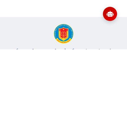
CỔNG THÔNG TIN ĐIỆN TỬ KIỂM TOÁN NHÀ NƯỚC
Cơ quan chủ quản: Kiểm toán nhà nước
Địa chỉ:
116 Nguyễn Chánh, Phường Yên Hòa, TP Hà Nội -
Điện
thoại:
024.6262.8616 -
Email:
banbientap@sav.gov.vn
Giấy phép số: 301/GP-BC, cấp ngày 06/07/2004
Chịu trách nhiệm chính: Bà Hà Thị Mỹ Dung - Phó Tổng Kiểm
toán nhà nước, Trưởng Ban biên tập.
Đang online:
77
Tổng lượt truy cập:
11.148.043