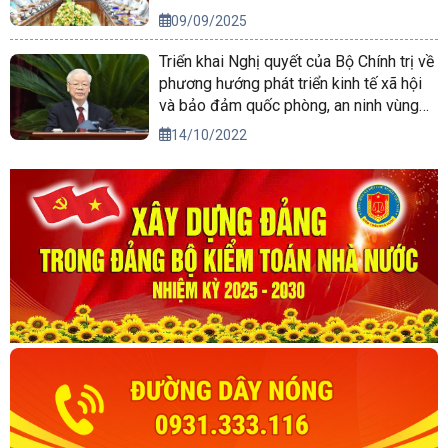
09/09/2025
Triển khai Nghị quyết của Bộ Chính trị về
phương hướng phát triển kinh tế xã hội
và bảo đảm quốc phòng, an ninh vùng
Tây Nguyên đến năm 2030, tầm nhìn
14/10/2022
đến năm 2045