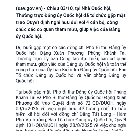
(sav.gov.vn) - Chiều 03/10, tại Nhà Quốc hội,
Thường trực Đảng ủy Quốc hội đã tổ chức gặp mặt
trao Quyết định nghỉ hưu đối với 4 cán bộ, công
chức các cơ quan tham mưu, giúp việc của Đảng
ủy Quốc hội.
Dự buổi gặp mặt có các đồng chí Phó Bí thư Đảng ủy
Quốc hội: Đặng Xuân Phương, Phùng Khánh Tài;
Thường trực Ủy ban Công tác đại biểu; các cơ quan
tham mưu, giúp việc của Đảng ủy Quốc hội và toàn thể
công chức của Ủy ban Kiểm tra Đảng ủy Quốc hội, Ban
Tổ chức Đảng ủy Quốc hội và Văn phòng Đảng ủy
Quốc hội.
Tại buổi gặp mặt, Phó Bí thư Đảng ủy Quốc hội Phùng
Khánh Tài và Phó Bí thư Đảng ủy Quốc hội Đặng Xuân
Phương đã trao Quyết định số 72-QĐ/ĐUQH, ngày
09/6/2025 về việc nghỉ hưu để hưởng chế độ bảo
hiểm xã hội đối với đồng chí Đặng Tất Long - Hàm
Phó Vụ trưởng, Ban Tổ chức Đảng ủy Quốc hội; Quyết
định 131-QĐ/ĐUQH, ngày 28/8/2025 về việc cho nghỉ
hưu trước tuổi đối với đồng chí Nguyễn Trung Nghĩa -