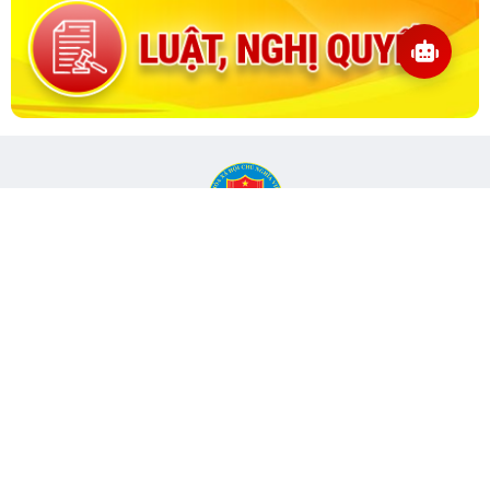
CỔNG THÔNG TIN ĐIỆN TỬ KIỂM TOÁN NHÀ NƯỚC
Cơ quan chủ quản: Kiểm toán nhà nước
Địa chỉ:
116 Nguyễn Chánh, Phường Yên Hòa, TP Hà Nội -
Điện
thoại:
024.6262.8616 -
Email:
banbientap@sav.gov.vn
Giấy phép số: 301/GP-BC, cấp ngày 06/07/2004
Chịu trách nhiệm chính: Bà Hà Thị Mỹ Dung - Phó Tổng Kiểm
toán nhà nước, Trưởng Ban biên tập.