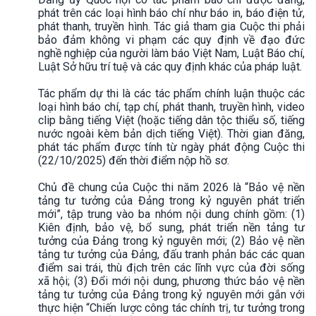
phát trên các loại hình báo chí như báo in, báo điện tử,
phát thanh, truyền hình. Tác giả tham gia Cuộc thi phải
bảo đảm không vi phạm các quy định về đạo đức
nghề nghiệp của người làm báo Việt Nam, Luật Báo chí,
Luật Sở hữu trí tuệ và các quy định khác của pháp luật.
Tác phẩm dự thi là các tác phẩm chính luận thuộc các
loại hình báo chí, tạp chí, phát thanh, truyền hình, video
clip bằng tiếng Việt (hoặc tiếng dân tộc thiểu số, tiếng
nước ngoài kèm bản dịch tiếng Việt). Thời gian đăng,
phát tác phẩm được tính từ ngày phát động Cuộc thi
(22/10/2025) đến thời điểm nộp hồ sơ.
Chủ đề chung của Cuộc thi năm 2026 là “Bảo vệ nền
tảng tư tưởng của Đảng trong kỷ nguyên phát triển
mới”, tập trung vào ba nhóm nội dung chính gồm: (1)
Kiên định, bảo vệ, bổ sung, phát triển nền tảng tư
tưởng của Đảng trong kỷ nguyên mới; (2) Bảo vệ nền
tảng tư tưởng của Đảng, đấu tranh phản bác các quan
điểm sai trái, thù địch trên các lĩnh vực của đời sống
xã hội; (3) Đổi mới nội dung, phương thức bảo vệ nền
tảng tư tưởng của Đảng trong kỷ nguyên mới gắn với
thực hiện “Chiến lược công tác chính trị, tư tưởng trong