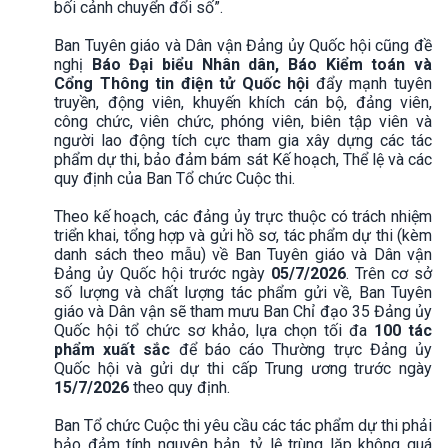
bối cảnh chuyển đổi số”.
Ban Tuyên giáo và Dân vận Đảng ủy Quốc hội cũng đề
nghị
Báo Đại biểu Nhân dân, Báo Kiểm toán và
Cổng Thông tin điện tử Quốc hội
đẩy mạnh tuyên
truyền, động viên, khuyến khích cán bộ, đảng viên,
công chức, viên chức, phóng viên, biên tập viên và
người lao động tích cực tham gia xây dựng các tác
phẩm dự thi, bảo đảm bám sát Kế hoạch, Thể lệ và các
quy định của Ban Tổ chức Cuộc thi.
Theo kế hoạch, các đảng ủy trực thuộc có trách nhiệm
triển khai, tổng hợp và gửi hồ sơ, tác phẩm dự thi (kèm
danh sách theo mẫu) về Ban Tuyên giáo và Dân vận
Đảng ủy Quốc hội trước ngày
05/7/2026
. Trên cơ sở
số lượng và chất lượng tác phẩm gửi về, Ban Tuyên
giáo và Dân vận sẽ tham mưu Ban Chỉ đạo 35 Đảng ủy
Quốc hội tổ chức sơ khảo, lựa chọn tối đa
100 tác
phẩm xuất sắc
để báo cáo Thường trực Đảng ủy
Quốc hội và gửi dự thi cấp Trung ương trước ngày
15/7/2026
theo quy định.
Ban Tổ chức Cuộc thi yêu cầu các tác phẩm dự thi phải
bảo đảm tính nguyên bản, tỷ lệ trùng lặp không quá