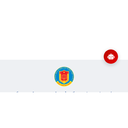
CỔNG THÔNG TIN ĐIỆN TỬ KIỂM TOÁN NHÀ NƯỚC
Cơ quan chủ quản: Kiểm toán nhà nước
Địa chỉ:
116 Nguyễn Chánh, Phường Yên Hòa, TP Hà Nội -
Điện
thoại:
024.6262.8616 -
Email:
banbientap@sav.gov.vn