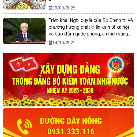
09/09/2025
Triển khai Nghị quyết của Bộ Chính trị về
phương hướng phát triển kinh tế xã hội
và bảo đảm quốc phòng, an ninh vùng
Tây Nguyên đến năm 2030, tầm nhìn
14/10/2022
đến năm 2045