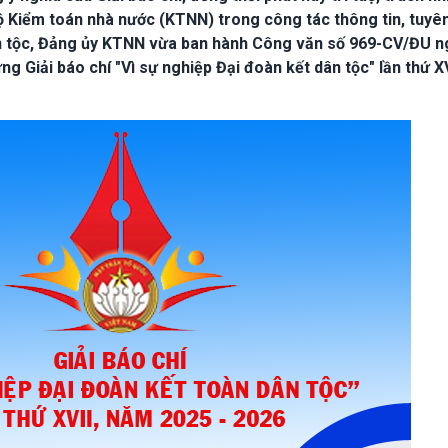
ộ Kiểm toán nhà nước (KTNN) trong công tác thông tin, tuyê
ân tộc, Đảng ủy KTNN vừa ban hành Công văn số 969-CV/ĐU n
ng Giải báo chí "Vì sự nghiệp Đại đoàn kết dân tộc" lần thứ XV