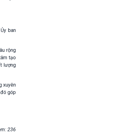
 Ủy ban
âu rộng
 tâm tạo
ất lượng
ng xuyên
a đó góp
em: 236