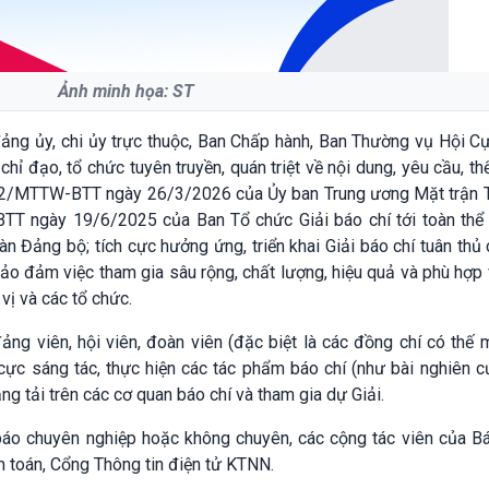
Ảnh minh họa: ST
ng ủy, chi ủy trực thuộc, Ban Chấp hành, Ban Thường vụ Hội Cự
ỉ đạo, tổ chức tuyên truyền, quán triệt về nội dung, yêu cầu, thể
92/MTTW-BTT ngày 26/3/2026 của Ủy ban Trung ương Mặt trận 
T ngày 19/6/2025 của Ban Tổ chức Giải báo chí tới toàn thể 
oàn Đảng bộ; tích cực hưởng ứng, triển khai Giải báo chí tuân thủ
bảo đảm việc tham gia sâu rộng, chất lượng, hiệu quả và phù hợp
vị và các tổ chức.
ng viên, hội viên, đoàn viên (đặc biệt là các đồng chí có thế 
cực sáng tác, thực hiện các tác phẩm báo chí (như bài nghiên c
ăng tải trên các cơ quan báo chí và tham gia dự Giải.
báo chuyên nghiệp hoặc không chuyên, các cộng tác viên của B
m toán, Cổng Thông tin điện tử KTNN.