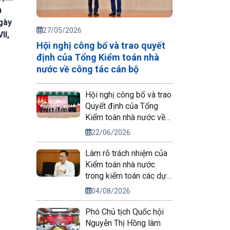
n
gày
27/05/2026
II,
Hội nghị công bố và trao quyết
định của Tổng Kiểm toán nhà
nước về công tác cán bộ
Hội nghị công bố và trao
Quyết định của Tổng
Kiểm toán nhà nước về
công tác cán bộ
22/06/2026
Làm rõ trách nhiệm của
Kiểm toán nhà nước
trong kiểm toán các dự
án phục vụ APEC 2027
04/08/2026
Phó Chủ tịch Quốc hội
Nguyễn Thị Hồng làm