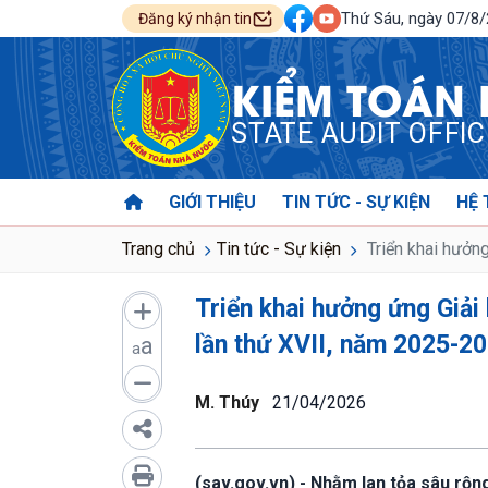
Thứ Sáu, ngày 07/8
Đăng ký nhận tin
KIỂM TOÁN
STATE AUDIT OFFI
GIỚI THIỆU
TIN TỨC - SỰ KIỆN
HỆ 
Trang chủ
Tin tức - Sự kiện
Triển khai hưởng
Triển khai hưởng ứng Giải 
lần thứ XVII, năm 2025-2
a
a
M. Thúy
21/04/2026
(sav.gov.vn) - Nhằm lan tỏa sâu rộng