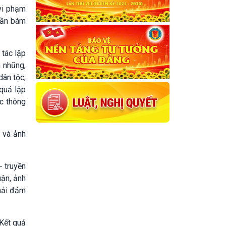
vi phạm
 cần bám
 tác lập
m nhũng,
dân tộc;
 quả lập
ực thông
) và ảnh
- truyền
uận, ảnh
phải đảm
 Kết quả