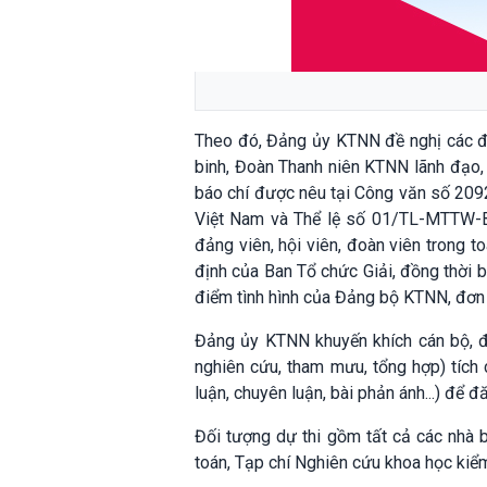
Theo đó, Đảng ủy KTNN đề nghị các đả
binh, Đoàn Thanh niên KTNN lãnh đạo, ch
báo chí được nêu tại Công văn số 20
Việt Nam và Thể lệ số 01/TL-MTTW-BT
đảng viên, hội viên, đoàn viên trong t
định của Ban Tổ chức Giải, đồng thời 
điểm tình hình của Đảng bộ KTNN, đơn 
Đảng ủy KTNN khuyến khích cán bộ, đả
nghiên cứu, tham mưu, tổng hợp) tích 
luận, chuyên luận, bài phản ánh...) để đ
Đối tượng dự thi gồm tất cả các nhà 
toán, Tạp chí Nghiên cứu khoa học kiể