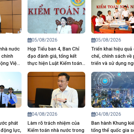
05/08/2026
05/08/2026
 nhà nước
Họp Tiểu ban 4, Ban Chỉ
Triển khai hiệu quả
 chính
đạo đánh giá, tổng kết
chế, chính sách về 
ộng Việt
thực hiện Luật Kiểm toán
triển và sử dụng n
 ở nước
nhà nước
nhân lực
04/08/2026
04/08/2026
ước phát
Làm rõ trách nhiệm của
Ban hành Khung kiế
 động lực,
Kiểm toán nhà nước trong
tổng thể quốc gia s