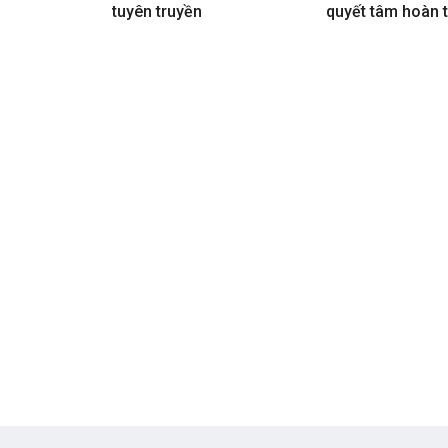
tuyên truyền
quyết tâm hoàn 
thắng lợi nhiệm 
trị giai đoạn 20