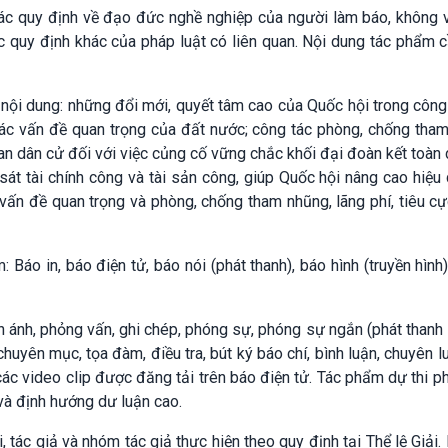
ác quy định về đạo đức nghề nghiệp của người làm báo, không 
các quy định khác của pháp luật có liên quan. Nội dung tác phẩm
 nội dung: những đổi mới, quyết tâm cao của Quốc hội trong công
các vấn đề quan trọng của đất nước; công tác phòng, chống tha
quan dân cử đối với việc củng cố vững chắc khối đại đoàn kết toàn 
sát tài chính công và tài sản công, giúp Quốc hội nâng cao hiệu
 vấn đề quan trọng và phòng, chống tham nhũng, lãng phí, tiêu c
 Báo in, báo điện tử, báo nói (phát thanh), báo hình (truyền hình
n ánh, phỏng vấn, ghi chép, phóng sự, phóng sự ngắn (phát thanh 
, chuyên mục, tọa đàm, điều tra, bút ký báo chí, bình luận, chuyên l
các video clip được đăng tải trên báo điện tử. Tác phẩm dự thi 
 và định hướng dư luận cao.
 tác giả và nhóm tác giả thực hiện theo quy định tại Thể lệ Giải.