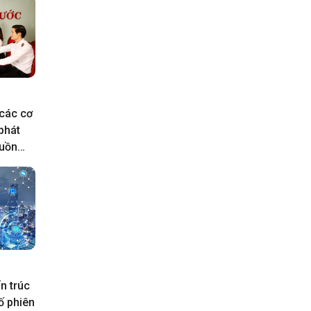
 các cơ
phát
guồn
n trúc
ố phiên