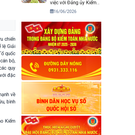
việc với Đảng ủy Kiểm
toán nhà nước
16/06/2026
u chiến
 lệ Giải
Tổ quốc
cán bộ,
 các quy
 với đặc
mạnh về
ứu, bình
áo Kiểm