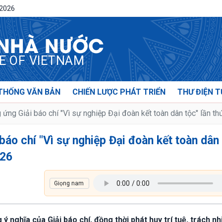
/2026
 NHÀ NƯỚC
CE OF VIETNAM
THỐNG VĂN BẢN
CHIẾN LƯỢC PHÁT TRIỂN
THƯ ĐIỆN T
 ứng Giải báo chí "Vì sự nghiệp Đại đoàn kết toàn dân tộc" lần 
báo chí "Vì sự nghiệp Đại đoàn kết toàn dân
026
 ý nghĩa của Giải báo chí, đồng thời phát huy trí tuệ, trách n