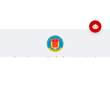
CỔNG THÔNG TIN ĐIỆN TỬ KIỂM TOÁN NHÀ NƯỚC
Cơ quan chủ quản: Kiểm toán nhà nước
Địa chỉ:
116 Nguyễn Chánh, Phường Yên Hòa, TP Hà Nội -
Điện
thoại:
024.6262.8616 -
Email:
banbientap@sav.gov.vn
Giấy phép số: 301/GP-BC, cấp ngày 06/07/2004
Chịu trách nhiệm chính: Bà Hà Thị Mỹ Dung - Phó Tổng Kiểm
toán nhà nước, Trưởng Ban biên tập.