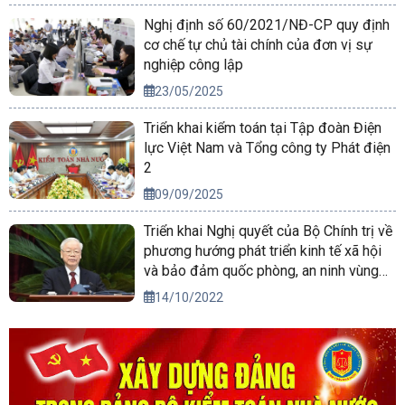
Nghị định số 60/2021/NĐ-CP quy định
cơ chế tự chủ tài chính của đơn vị sự
nghiệp công lập
23/05/2025
Triển khai kiểm toán tại Tập đoàn Điện
lực Việt Nam và Tổng công ty Phát điện
2
09/09/2025
Triển khai Nghị quyết của Bộ Chính trị về
phương hướng phát triển kinh tế xã hội
và bảo đảm quốc phòng, an ninh vùng
Tây Nguyên đến năm 2030, tầm nhìn
14/10/2022
đến năm 2045