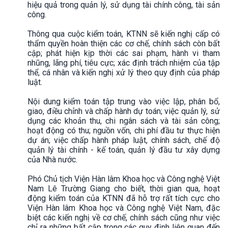
hiệu quả trong quản lý, sử dụng tài chính công, tài sản
công.
Thông qua cuộc kiểm toán, KTNN sẽ kiến nghị cấp có
thẩm quyền hoàn thiện các cơ chế, chính sách còn bất
cập; phát hiện kịp thời các sai phạm, hành vi tham
nhũng, lãng phí, tiêu cực; xác định trách nhiệm của tập
thể, cá nhân và kiến nghị xử lý theo quy định của pháp
luật.
Nội dung kiểm toán tập trung vào việc lập, phân bổ,
giao, điều chỉnh và chấp hành dự toán; việc quản lý, sử
dụng các khoản thu, chi ngân sách và tài sản công;
hoạt động có thu; nguồn vốn, chi phí đầu tư thực hiện
dự án; việc chấp hành pháp luật, chính sách, chế độ
quản lý tài chính - kế toán, quản lý đầu tư xây dựng
của Nhà nước.
Phó Chủ tịch Viện Hàn lâm Khoa học và Công nghệ Việt
Nam Lê Trường Giang cho biết, thời gian qua, hoạt
động kiểm toán của KTNN đã hỗ trợ rất tích cực cho
Viện Hàn lâm Khoa học và Công nghệ Việt Nam, đặc
biệt các kiến nghị về cơ chế, chính sách cũng như việc
chỉ ra những bất cập trong các quy định liên quan đến