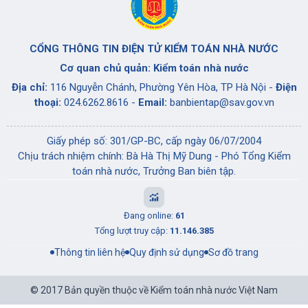
CỔNG THÔNG TIN ĐIỆN TỬ KIỂM TOÁN NHÀ NƯỚC
Cơ quan chủ quản: Kiểm toán nhà nước
Địa chỉ:
116 Nguyễn Chánh, Phường Yên Hòa, TP Hà Nội -
Điện
thoại:
024.6262.8616 -
Email:
banbientap@sav.gov.vn
Giấy phép số: 301/GP-BC, cấp ngày 06/07/2004
Chịu trách nhiệm chính: Bà Hà Thị Mỹ Dung - Phó Tổng Kiểm
toán nhà nước, Trưởng Ban biên tập.
Đang online:
61
Tổng lượt truy cập:
11.146.385
Thông tin liên hệ
Quy định sử dụng
Sơ đồ trang
© 2017 Bản quyền thuộc về Kiểm toán nhà nước Việt Nam