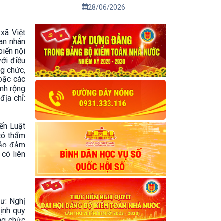
28/06/2026
xã Việt
ban nhân
biến nội
ới điều
ng chức,
hoặc các
ành rộng
địa chỉ:
đến Luật
có thẩm
 bảo đảm
 có liên
ư: Nghị
định quy
ông chức