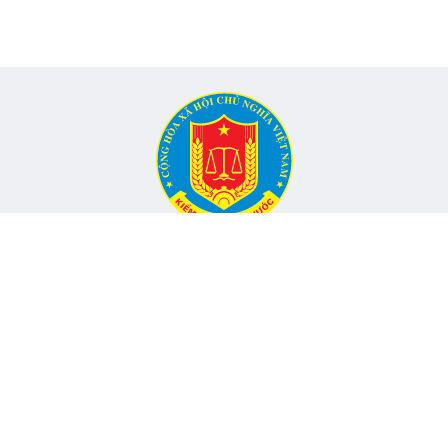
CỔNG THÔNG TIN ĐIỆN TỬ KIỂM TOÁN NHÀ NƯỚC
Cơ quan chủ quản: Kiểm toán nhà nước
nh, Phường Yên Hòa, TP Hà Nội -
Điện thoại:
024.6262.8616 -
Email
Đang onli
hó Tổng Kiểm toán nhà nước, Trưởng Ban
Tổng lượt