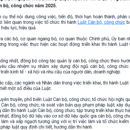
án bộ, công chức năm 2025.
cụ thể nội dung công việc, tiến độ, thời hạn hoàn thành, phân 
ó liên quan trong việc tổ chức thi hành
Luật Cán bộ, công chức
b
 hiệu lực, hiệu quả.
ữa các bộ, cơ quan ngang bộ, cơ quan thuộc Chính phủ, Ủy ban 
ơng trong việc thực hiện các hoạt động triển khai thi hành Luật
thống nhất, đồng bộ công tác quản lý cán bộ, công chức theo hư
 yêu cầu nhiệm vụ nhằm xây dựng đội ngũ cán bộ, công chức
triển kinh tế - xã hội và nhu cầu của người dân, doanh nghiệp.
c cấp, các ngành và Nhân dân trong việc triển khai, thi hành Luật
tiết một số điều của Luật.
ên truyền, phổ biến Luật Cán bộ, công chức; tổ chức hội nghị quá
 Cán bộ, công chức; rà soát văn bản quy phạm pháp luật; xây d
 dẫn thi hành Luật Cán bộ, công chức; tập trung triển khai thực h
p nhật, đồng bộ dữ liệu vào cơ sở dữ liệu quốc gia cán bộ, công chứ
iệc làm và xếp ngạch tương ứng với vị trí việc làm và tổ chức kiểm 
háp luật quy định chi tiết, hướng dẫn thi hành.