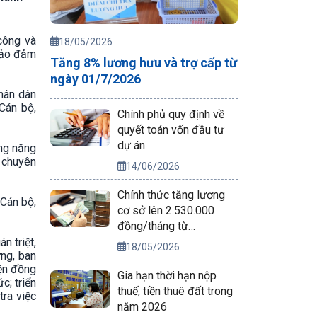
công và
18/05/2026
ảo đảm
Tăng 8% lương hưu và trợ cấp từ
ngày 01/7/2026
nhân dân
 Cán bộ,
Chính phủ quy định về
quyết toán vốn đầu tư
dự án
ớng năng
 chuyên
14/06/2026
Chính thức tăng lương
 Cán bộ,
cơ sở lên 2.530.000
đồng/tháng từ
01/7/2026
n triệt,
18/05/2026
ựng, ban
iện đồng
Gia hạn thời hạn nộp
c; triển
thuế, tiền thuê đất trong
tra việc
năm 2026