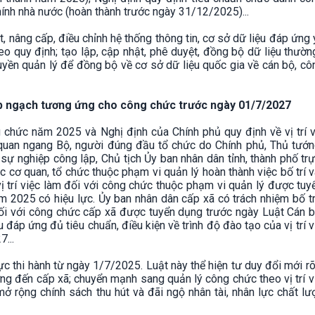
hính nhà nước (hoàn thành trước ngày 31/12/2025)...
át, nâng cấp, điều chỉnh hệ thống thông tin, cơ sở dữ liệu đáp ứng
heo quy định; tạo lập, cập nhật, phê duyệt, đồng bộ dữ liệu thườ
uyền quản lý để đồng bộ về cơ sở dữ liệu quốc gia về cán bộ, c
 xếp ngạch tương ứng cho công chức trước ngày 01/7/2027
 chức năm 2025 và Nghị định của Chính phủ quy định về vị trí 
quan ngang Bộ, người đúng đầu tổ chức do Chính phủ, Thủ tướn
sự nghiệp công lập, Chủ tịch Ủy ban nhân dân tỉnh, thành phố tr
cơ quan, tổ chức thuộc phạm vi quản lý hoàn thành việc bố trí và
ị trí việc làm đối với công chức thuộc phạm vi quản lý được tu
 2025 có hiệu lực. Ủy ban nhân dân cấp xã có trách nhiệm bố tr
đối với công chức cấp xã được tuyển dụng trước ngày Luật Cán b
đáp ứng đủ tiêu chuẩn, điều kiện về trình độ đào tạo của vị trí v
...
c thi hành từ ngày 1/7/2025. Luật này thể hiện tư duy đổi mới rõ
ng đến cấp xã; chuyển mạnh sang quản lý công chức theo vị trí v
mở rộng chính sách thu hút và đãi ngộ nhân tài, nhân lực chất l