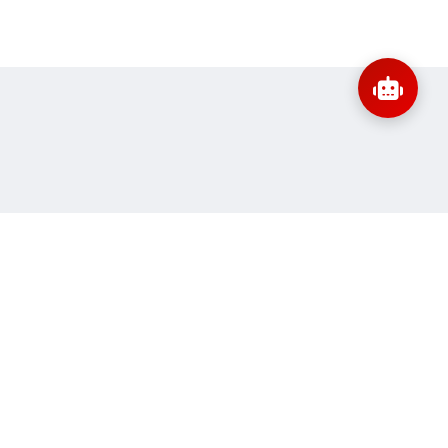
:
banbientap@sav.gov.vn
Thông tin liên hệ
ne:
60
Quy định sử dụng
 truy cập:
11.146.423
Sơ đồ trang