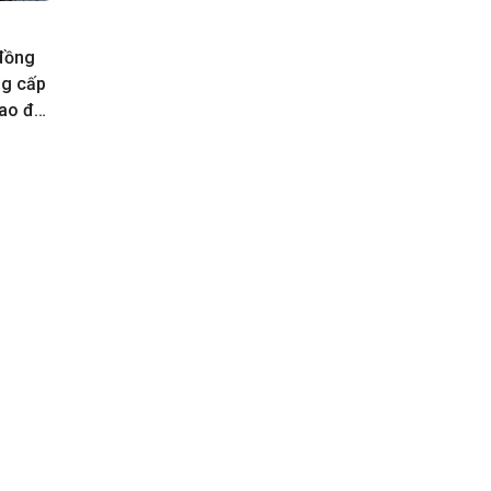
 đồng
ng cấp
rao đổi