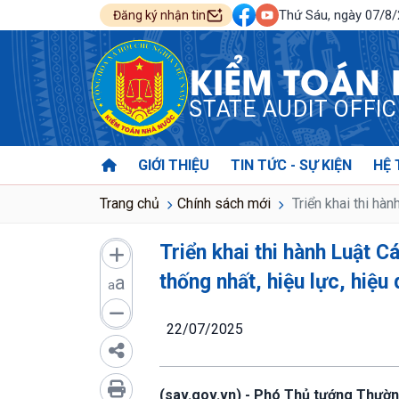
Thứ Sáu, ngày 07/8
Đăng ký nhận tin
KIỂM TOÁN
STATE AUDIT OFFI
GIỚI THIỆU
TIN TỨC - SỰ KIỆN
HỆ 
Trang chủ
Chính sách mới
Triển khai thi hàn
Triển khai thi hành Luật 
thống nhất, hiệu lực, hiệu
a
a
22/07/2025
(sav.gov.vn) - Phó Thủ tướng Thườ