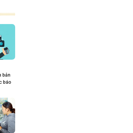
n bản
ực báo