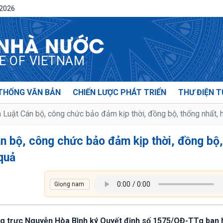
/2026
 NHÀ NƯỚC
CE OF VIETNAM
THỐNG VĂN BẢN
CHIẾN LƯỢC PHÁT TRIỂN
THƯ ĐIỆN T
h Luật Cán bộ, công chức bảo đảm kịp thời, đồng bộ, thống nhất, h
Cán bộ, công chức bảo đảm kịp thời, đồng bộ,
 quả
ng trực Nguyễn Hòa Bình ký Quyết định số 1575/QĐ-TTg ban