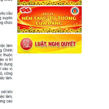
 yêu cầu
ng xuyên
ông chức
việc làm
g Chính
ực thuộc
o vị trí
yển dụng
í vào vị
ộ, công
iệc làm.
 nét khi
iệc làm;
ượng cao