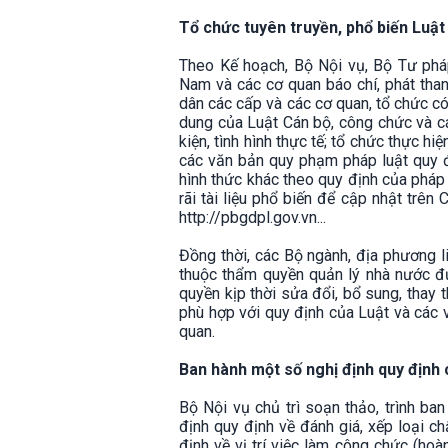
Tổ chức tuyên truyền, phổ biến Luậ
Theo Kế hoạch, Bộ Nội vụ, Bộ Tư pháp
Nam và các cơ quan báo chí, phát than
dân các cấp và các cơ quan, tổ chức có
dung của Luật Cán bộ, công chức và c
kiện, tình hình thực tế; tổ chức thực h
các văn bản quy phạm pháp luật quy đị
hình thức khác theo quy định của pháp 
rãi tài liệu phổ biến để cập nhật trên
http://pbgdpl.gov.vn...
Đồng thời, các Bộ ngành, địa phương l
thuộc thẩm quyền quản lý nhà nước đ
quyền kịp thời sửa đổi, bổ sung, thay
phù hợp với quy định của Luật và các v
quan.
Ban hành một số nghị định quy định 
Bộ Nội vụ chủ trì soạn thảo, trình b
định quy định về đánh giá, xếp loại c
định về vị trí việc làm công chức (ho