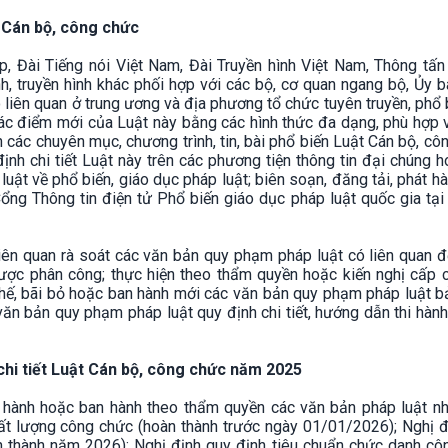
t Cán bộ, công chức
, Đài Tiếng nói Việt Nam, Đài Truyền hình Việt Nam, Thông tấn 
h, truyền hình khác phối hợp với các bộ, cơ quan ngang bộ, Ủy 
 liên quan ở trung ương và địa phương tổ chức tuyên truyền, phổ 
ác điểm mới của Luật này bằng các hình thức đa dạng, phù hợp v
iện các chuyên mục, chương trình, tin, bài phổ biến Luật Cán bộ, cô
nh chi tiết Luật này trên các phương tiện thông tin đại chúng 
luật về phổ biến, giáo dục pháp luật; biên soạn, đăng tải, phát h
 Cổng Thông tin điện tử Phổ biến giáo dục pháp luật quốc gia tại 
iên quan rà soát các văn bản quy phạm pháp luật có liên quan 
ược phân công; thực hiện theo thẩm quyền hoặc kiến nghị cấp 
 thế, bãi bỏ hoặc ban hành mới các văn bản quy phạm pháp luật
ăn bản quy phạm pháp luật quy định chi tiết, hướng dẫn thi hành
chi tiết Luật Cán bộ, công chức năm 2025
an hành hoặc ban hành theo thẩm quyền các văn bản pháp luật nh
hất lượng công chức (hoàn thành trước ngày 01/01/2026); Nghị 
àn thành năm 2026); Nghị định quy định tiêu chuẩn chức danh c