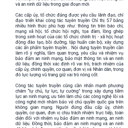
và an ninh dữ liệu trong giai đoạn mới.
Các cấp ủy, tổ chức đảng được yêu cầu lãnh đạo, chỉ
đạo triển khai công tác tuyên truyền Chỉ thị 57 bằng
nhiều hình thức phù hợp như: thông tin trên báo chí,
mạng xã hội; tổ chức hội nghị, tọa đàm; lồng ghép
trong sinh hoạt của các tổ chức chính trị - xã hội; hoạt
động đào tạo, bồi dưỡng, tập huấn cán bộ; xây dựng
các ấn phẩm tuyên truyền… Nội dung tuyên truyền cần
làm rõ ý nghĩa, tầm quan trọng, yêu cầu và nhiệm vụ
bảo đảm an ninh mạng, bảo mật thông tin và an ninh
dữ liệu; đồng thời xác định rõ vai trò, trách nhiệm của
cấp ủy, chính quyền, cơ quan, đơn vị và Nhân dân, trong
đó lực lượng vũ trang giữ vai trò nòng cốt.
Công tác tuyên truyền cũng cần nhấn mạnh phương
châm “tự chủ, tự lực, tự cường” trong xây dựng tiềm
lực an ninh mạng; ưu tiên làm chủ các công nghệ lõi và
công nghệ mới nhằm bảo vệ chủ quyền quốc gia trên
không gian mạng. Người đứng đầu cấp ủy, chính
quyền, cơ quan, đơn vị chịu trách nhiệm trực tiếp, toàn
diện đối với nhiệm vụ bảo đảm an ninh mạng, an ninh
dữ liệu. Đồng thời, bảo đảm an ninh mạng và an ninh