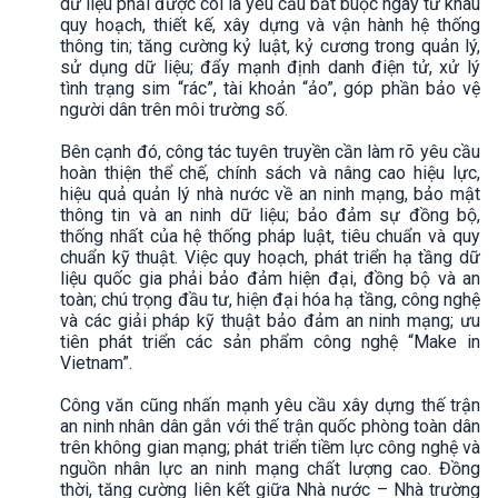
dữ liệu phải được coi là yêu cầu bắt buộc ngay từ khâu
quy hoạch, thiết kế, xây dựng và vận hành hệ thống
thông tin; tăng cường kỷ luật, kỷ cương trong quản lý,
sử dụng dữ liệu; đẩy mạnh định danh điện tử, xử lý
tình trạng sim “rác”, tài khoản “ảo”, góp phần bảo vệ
người dân trên môi trường số.
Bên cạnh đó, công tác tuyên truyền cần làm rõ yêu cầu
hoàn thiện thể chế, chính sách và nâng cao hiệu lực,
hiệu quả quản lý nhà nước về an ninh mạng, bảo mật
thông tin và an ninh dữ liệu; bảo đảm sự đồng bộ,
thống nhất của hệ thống pháp luật, tiêu chuẩn và quy
chuẩn kỹ thuật. Việc quy hoạch, phát triển hạ tầng dữ
liệu quốc gia phải bảo đảm hiện đại, đồng bộ và an
toàn; chú trọng đầu tư, hiện đại hóa hạ tầng, công nghệ
và các giải pháp kỹ thuật bảo đảm an ninh mạng; ưu
tiên phát triển các sản phẩm công nghệ “Make in
Vietnam”.
Công văn cũng nhấn mạnh yêu cầu xây dựng thế trận
an ninh nhân dân gắn với thế trận quốc phòng toàn dân
trên không gian mạng; phát triển tiềm lực công nghệ và
nguồn nhân lực an ninh mạng chất lượng cao. Đồng
thời, tăng cường liên kết giữa Nhà nước – Nhà trường