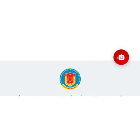
CỔNG THÔNG TIN ĐIỆN TỬ KIỂM TOÁN NHÀ NƯỚC
Cơ quan chủ quản: Kiểm toán nhà nước
Địa chỉ:
116 Nguyễn Chánh, Phường Yên Hòa, TP Hà Nội -
Điện
thoại:
024.6262.8616 -
Email:
banbientap@sav.gov.vn