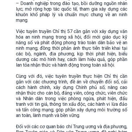
– Doanh nghiệp trong đào tạo, bồi dưỡng nguồn nhân
lực; mở rộng hợp tác quốc tế, tham gia xây dựng các
khuôn khổ pháp lý và chuẩn mực chung về an ninh
mạng.
Việc tuyên truyền Chỉ thị 57 cần gắn với xây dựng văn
hóa an ninh mạng trong xã hội, đổi mới giáo dục kỹ
năng số và phát động phong trào toàn dân bảo vệ an
ninh mạng; đồng thời phản ánh thực tiễn triển khai tại
các bộ, ngành, địa phương; kịp thời phát hiện, biểu
dương các mô hình hay, cách làm hiệu quả, góp phần
lan tỏa nhận thức và hành động trong toàn xã hội.
Cùng với đó, việc tuyên truyền thực hiện Chỉ thị cần
gắn với các chương trình, đề án về chuyển đổi số, cải
cách hành chính, xây dựng Chính phủ số; nâng cao
nhận thức cho cán bộ, đảng viên, công chức, viên chức
và Nhân dân trong việc phòng ngừa, phát hiện, đấu
tranh với tin giả, thông tin xấu độc, các hành vi lừa đảo
và tấn công mạng; góp phần xây dựng môi trường số
an toàn, lành mạnh và bền vững.
Đối với các cơ quan báo chí Trung ương và địa phương,