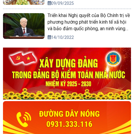
09/09/2025
Triển khai Nghị quyết của Bộ Chính trị về
phương hướng phát triển kinh tế xã hội
và bảo đảm quốc phòng, an ninh vùng
Tây Nguyên đến năm 2030, tầm nhìn
14/10/2022
đến năm 2045