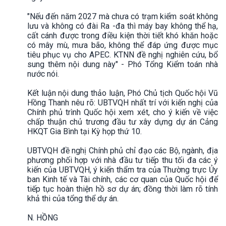
"Nếu đến năm 2027 mà chưa có trạm kiểm soát không
lưu và không có đài Ra -đa thì máy bay không thể hạ,
cất cánh được trong điều kiện thời tiết khó khăn hoặc
có mây mù, mưa bão, không thể đáp ứng được mục
tiêu phục vụ cho APEC. KTNN đề nghị nghiên cứu, bổ
sung thêm nội dung này" - Phó Tổng Kiểm toán nhà
nước nói.
Kết luận nội dung thảo luận, Phó Chủ tịch Quốc hội Vũ
Hồng Thanh nêu rõ: UBTVQH nhất trí với kiến nghị của
Chính phủ trình Quốc hội xem xét, cho ý kiến về việc
chấp thuận chủ trương đầu tư xây dựng dự án Cảng
HKQT Gia Bình tại Kỳ họp thứ 10.
UBTVQH đề nghị Chính phủ chỉ đạo các Bộ, ngành, địa
phương phối hợp với nhà đầu tư tiếp thu tối đa các ý
kiến của UBTVQH, ý kiến thẩm tra của Thường trực Ủy
ban Kinh tế và Tài chính, các cơ quan của Quốc hội để
tiếp tục hoàn thiện hồ sơ dự án; đồng thời làm rõ tính
khả thi của tổng thể dự án.
N. HỒNG