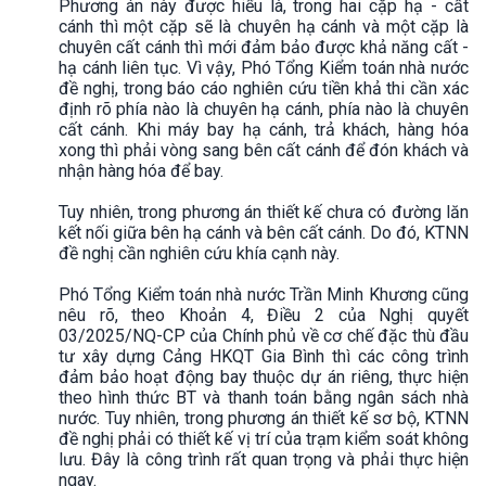
Phương án này được hiểu là, trong hai cặp hạ - cất
cánh thì một cặp sẽ là chuyên hạ cánh và một cặp là
chuyên cất cánh thì mới đảm bảo được khả năng cất -
hạ cánh liên tục. Vì vậy, Phó Tổng Kiểm toán nhà nước
đề nghị, trong báo cáo nghiên cứu tiền khả thi cần xác
định rõ phía nào là chuyên hạ cánh, phía nào là chuyên
cất cánh. Khi máy bay hạ cánh, trả khách, hàng hóa
xong thì phải vòng sang bên cất cánh để đón khách và
nhận hàng hóa để bay.
Tuy nhiên, trong phương án thiết kế chưa có đường lăn
kết nối giữa bên hạ cánh và bên cất cánh. Do đó, KTNN
đề nghị cần nghiên cứu khía cạnh này.
Phó Tổng Kiểm toán nhà nước Trần Minh Khương cũng
nêu rõ, theo Khoản 4, Điều 2 của Nghị quyết
03/2025/NQ-CP của Chính phủ về cơ chế đặc thù đầu
tư xây dựng Cảng HKQT Gia Bình thì các công trình
đảm bảo hoạt động bay thuộc dự án riêng, thực hiện
theo hình thức BT và thanh toán bằng ngân sách nhà
nước. Tuy nhiên, trong phương án thiết kế sơ bộ, KTNN
đề nghị phải có thiết kế vị trí của trạm kiểm soát không
lưu. Đây là công trình rất quan trọng và phải thực hiện
ngay.