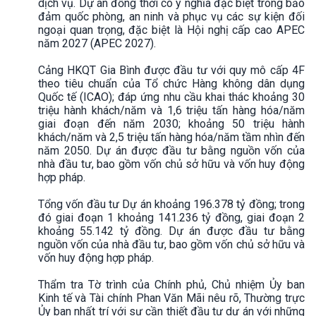
dịch vụ. Dự án đồng thời có ý nghĩa đặc biệt trong bảo
đảm quốc phòng, an ninh và phục vụ các sự kiện đối
ngoại quan trọng, đặc biệt là Hội nghị cấp cao APEC
năm 2027 (APЕС 2027).
Cảng HKQT Gia Bình được đầu tư với quy mô cấp 4F
theo tiêu chuẩn của Tổ chức Hàng không dân dụng
Quốc tế (ICAO); đáp ứng nhu cầu khai thác khoảng 30
triệu hành khách/năm và 1,6 triệu tấn hàng hóa/năm
giai đoạn đến năm 2030; khoảng 50 triệu hành
khách/năm và 2,5 triệu tấn hàng hóa/năm tầm nhìn đến
năm 2050. Dự án được đầu tư bằng nguồn vốn của
nhà đầu tư, bao gồm vốn chủ sở hữu và vốn huy động
hợp pháp.
Tổng vốn đầu tư Dự án khoảng 196.378 tỷ đồng; trong
đó giai đoạn 1 khoảng 141.236 tỷ đồng, giai đoạn 2
khoảng 55.142 tỷ đồng. Dự án được đầu tư bằng
nguồn vốn của nhà đầu tư, bao gồm vốn chủ sở hữu và
vốn huy động hợp pháp.
Thẩm tra Tờ trình của Chính phủ, Chủ nhiệm Ủy ban
Kinh tế và Tài chính Phan Văn Mãi nêu rõ, Thường trực
Ủy ban nhất trí với sự cần thiết đầu tư dự án với những