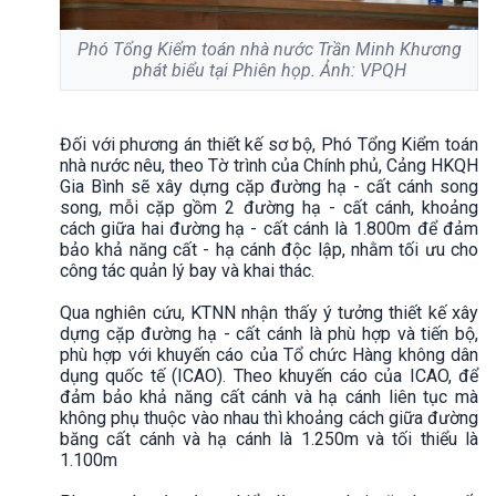
Phó Tổng Kiểm toán nhà nước Trần Minh Khương
phát biểu tại Phiên họp. Ảnh: VPQH
Đối với phương án thiết kế sơ bộ, Phó Tổng Kiểm toán
nhà nước nêu, theo Tờ trình của Chính phủ, Cảng HKQH
Gia Bình sẽ xây dựng cặp đường hạ - cất cánh song
song, mỗi cặp gồm 2 đường hạ - cất cánh, khoảng
cách giữa hai đường hạ - cất cánh là 1.800m để đảm
bảo khả năng cất - hạ cánh độc lập, nhằm tối ưu cho
công tác quản lý bay và khai thác.
Qua nghiên cứu, KTNN nhận thấy ý tưởng thiết kế xây
dựng cặp đường hạ - cất cánh là phù hợp và tiến bộ,
phù hợp với khuyến cáo của Tổ chức Hàng không dân
dụng quốc tế (ICAO). Theo khuyến cáo của ICAO, để
đảm bảo khả năng cất cánh và hạ cánh liên tục mà
không phụ thuộc vào nhau thì khoảng cách giữa đường
băng cất cánh và hạ cánh là 1.250m và tối thiểu là
1.100m