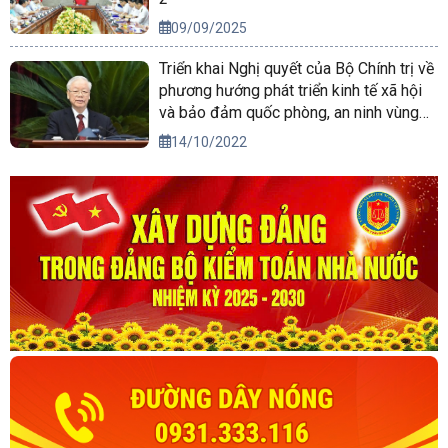
09/09/2025
Triển khai Nghị quyết của Bộ Chính trị về
phương hướng phát triển kinh tế xã hội
và bảo đảm quốc phòng, an ninh vùng
Tây Nguyên đến năm 2030, tầm nhìn
14/10/2022
đến năm 2045