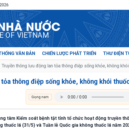
/2026
 NHÀ NƯỚC
CE OF VIETNAM
THỐNG VĂN BẢN
CHIẾN LƯỢC PHÁT TRIỂN
THƯ ĐIỆN T
Truyền thông lưu động lan tỏa thông điệp sống khỏe, không khói
 tỏa thông điệp sống khỏe, không khói thuố
rung tâm Kiểm soát bệnh tật tỉnh tổ chức hoạt động truyền th
 thuốc lá (31/5) và Tuần lễ Quốc gia không thuốc lá năm 202