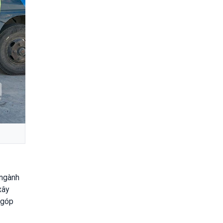
 ngành
xây
 góp