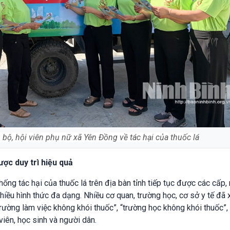
 bộ, hội viên phụ nữ xã Yên Đồng về tác hại của thuốc lá
ợc duy trì hiệu quả
ng tác hại của thuốc lá trên địa bàn tỉnh tiếp tục được các cấp,
hiều hình thức đa dạng. Nhiều cơ quan, trường học, cơ sở y tế đã 
trường làm việc không khói thuốc”, “trường học không khói thuốc”,
viên, học sinh và người dân.