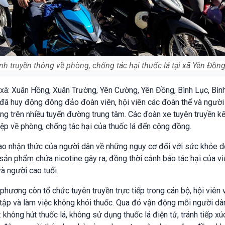
nh truyền thông về phòng, chống tác hại thuốc lá tại xã Yên Đồn
 xã: Xuân Hồng, Xuân Trường, Yên Cường, Yên Đồng, Bình Lục, Bìn
h đã huy động đông đảo đoàn viên, hội viên các đoàn thể và người
ộng trên nhiều tuyến đường trung tâm. Các đoàn xe tuyên truyền k
điệp về phòng, chống tác hại của thuốc lá đến cộng đồng.
cao nhận thức của người dân về những nguy cơ đối với sức khỏe d
c sản phẩm chứa nicotine gây ra; đồng thời cảnh báo tác hại của vi
à người cao tuổi.
phương còn tổ chức tuyên truyền trực tiếp trong cán bộ, hội viên 
tập và làm việc không khói thuốc. Qua đó vận động mỗi người dâ
không hút thuốc lá, không sử dụng thuốc lá điện tử, tránh tiếp xú