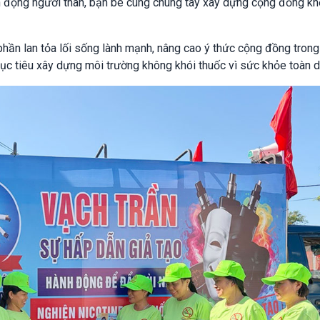
vận động người thân, bạn bè cùng chung tay xây dựng cộng đồng k
hần lan tỏa lối sống lành mạnh, nâng cao ý thức cộng đồng trong
mục tiêu xây dựng môi trường không khói thuốc vì sức khỏe toàn d