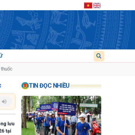
Ử
 thuốc
c
TIN ĐỌC NHIỀU
ông lưu
6 tại