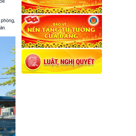
hỏe
 phòng,
ân.