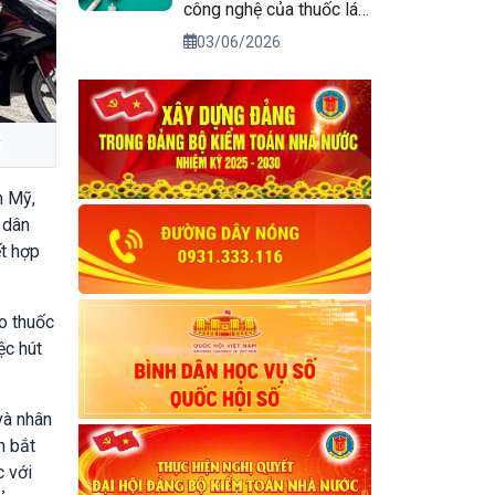
công nghệ của thuốc lá
điện tử
03/06/2026
g
h Mỹ,
 dân
ết hợp
o thuốc
ệc hút
và nhân
n bắt
c với