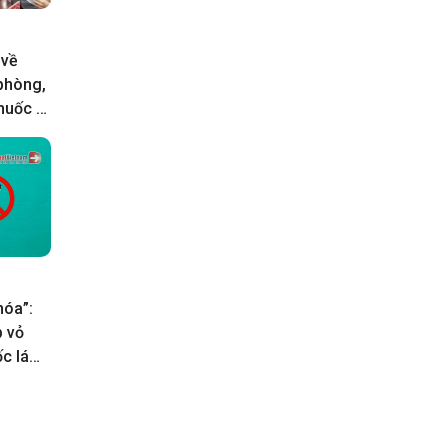
 về
 phòng,
huốc lá
hóa”:
p vỏ
c lá