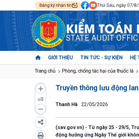
Thứ Sáu, ngày 07/8
Đăng ký nhận tin
KIỂM TOÁN
STATE AUDIT OFFI
GIỚI THIỆU
TIN TỨC - SỰ KIỆN
HỆ 
Trang chủ
Phòng, chống tác hại của thuốc lá
Truyền thông lưu động lan
a
a
Thanh Hà
22/05/2026
(sav.gov.vn) - Từ ngày 25 - 29/5, T
động hưởng ứng Ngày Thế giới không