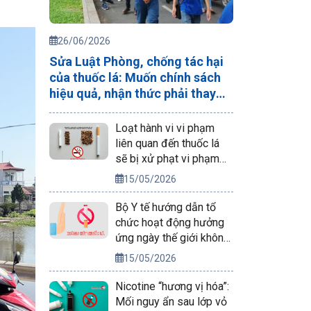
26/06/2026
Sửa Luật Phòng, chống tác hại
của thuốc lá: Muốn chính sách
hiệu quả, nhận thức phải thay
đổi trước
Loạt hành vi vi phạm
liên quan đến thuốc lá
sẽ bị xử phạt vi phạm
hành chính
15/05/2026
Bộ Y tế hướng dẫn tổ
chức hoạt động hưởng
ứng ngày thế giới không
thuốc lá 31/5/2026
15/05/2026
Nicotine “hương vị hóa”:
Mối nguy ẩn sau lớp vỏ