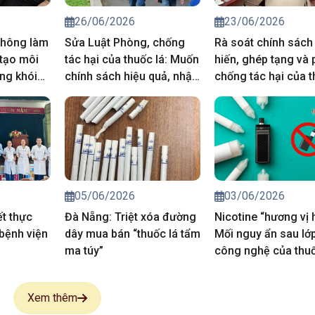
26/06/2026
23/06/2026
thông làm
Sửa Luật Phòng, chống
Rà soát chính sách
 tạo môi
tác hại của thuốc lá: Muốn
hiến, ghép tạng và
ng khói
chính sách hiệu quả, nhận
chống tác hại của t
thức phải thay đổi trước
từ thực tiễn cơ sở
05/06/2026
03/06/2026
t thực
Đà Nẵng: Triệt xóa đường
Nicotine “hương vị 
bệnh viện
dây mua bán “thuốc lá tẩm
Mối nguy ẩn sau lớ
ma túy”
công nghệ của thuố
điện tử
Xem thêm