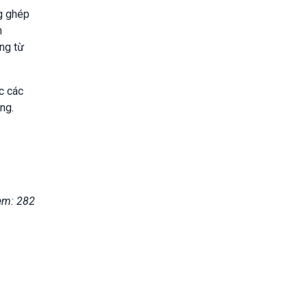
ng ghép
n
ng từ
c các
ng.
em: 282