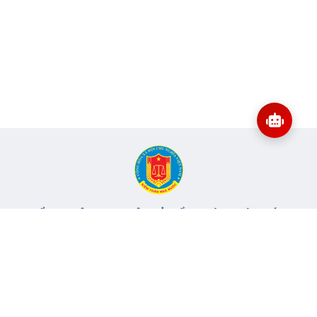
CỔNG THÔNG TIN ĐIỆN TỬ KIỂM TOÁN NHÀ NƯỚC
Cơ quan chủ quản: Kiểm toán nhà nước
Địa chỉ:
116 Nguyễn Chánh, Phường Yên Hòa, TP Hà Nội -
Điện
thoại:
024.6262.8616 -
Email:
banbientap@sav.gov.vn
Giấy phép số: 301/GP-BC, cấp ngày 06/07/2004