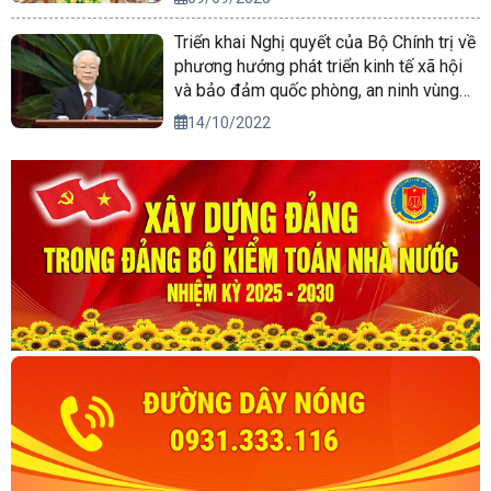
Triển khai Nghị quyết của Bộ Chính trị về
phương hướng phát triển kinh tế xã hội
và bảo đảm quốc phòng, an ninh vùng
Tây Nguyên đến năm 2030, tầm nhìn
14/10/2022
đến năm 2045