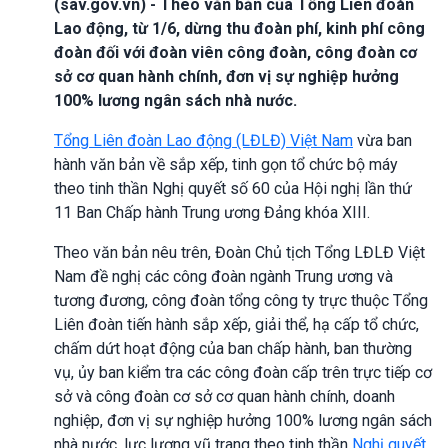
(sav.gov.vn) - Theo văn bản của Tổng Liên đoàn
Lao động, từ 1/6, dừng thu đoàn phí, kinh phí công
đoàn đối với đoàn viên công đoàn, công đoàn cơ
sở cơ quan hành chính, đơn vị sự nghiệp hưởng
100% lương ngân sách nhà nước.
Tổng Liên đoàn Lao động (LĐLĐ) Việt Nam
vừa ban
hành văn bản về sắp xếp, tinh gọn tổ chức bộ máy
theo tinh thần Nghị quyết số 60 của Hội nghị lần thứ
11 Ban Chấp hành Trung ương Đảng khóa XIII.
Theo văn bản nêu trên, Đoàn Chủ tịch Tổng LĐLĐ Việt
Nam đề nghị các công đoàn ngành Trung ương và
tương đương, công đoàn tổng công ty trực thuộc Tổng
Liên đoàn tiến hành sắp xếp, giải thể, hạ cấp tổ chức,
chấm dứt hoạt động của ban chấp hành, ban thường
vụ, ủy ban kiểm tra các công đoàn cấp trên trực tiếp cơ
sở và công đoàn cơ sở cơ quan hành chính, doanh
nghiệp, đơn vị sự nghiệp hưởng 100% lương ngân sách
nhà nước, lực lượng vũ trang theo tinh thần
Nghị quyết