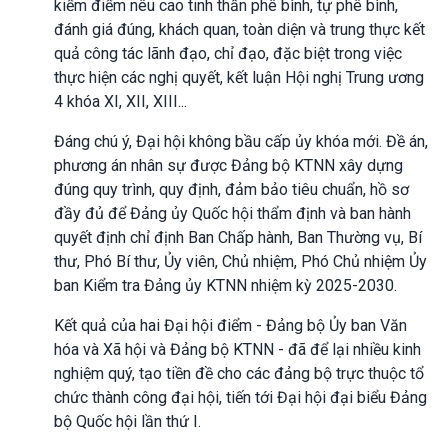
kiểm điểm nêu cao tinh thần phê bình, tự phê bình,
đánh giá đúng, khách quan, toàn diện và trung thực kết
quả công tác lãnh đạo, chỉ đạo, đặc biệt trong việc
thực hiện các nghị quyết, kết luận Hội nghị Trung ương
4 khóa XI, XII, XIII...
Đáng chú ý, Đại hội không bầu cấp ủy khóa mới. Đề án,
phương án nhân sự được Đảng bộ KTNN xây dựng
đúng quy trình, quy định, đảm bảo tiêu chuẩn, hồ sơ
đầy đủ để Đảng ủy Quốc hội thẩm định và ban hành
quyết định chỉ định Ban Chấp hành, Ban Thường vụ, Bí
thư, Phó Bí thư, Ủy viên, Chủ nhiệm, Phó Chủ nhiệm Ủy
ban Kiểm tra Đảng ủy KTNN nhiệm kỳ 2025-2030.
Kết quả của hai Đại hội điểm - Đảng bộ Ủy ban Văn
hóa và Xã hội và Đảng bộ KTNN - đã để lại nhiều kinh
nghiệm quý, tạo tiền đề cho các đảng bộ trực thuộc tổ
chức thành công đại hội, tiến tới Đại hội đại biểu Đảng
bộ Quốc hội lần thứ I.