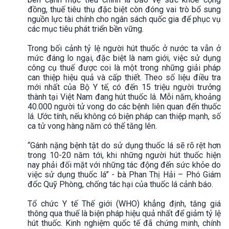
đồng, thuế tiêu thụ đặc biệt còn đóng vai trò bổ sung
nguồn lực tài chính cho ngân sách quốc gia để phục vụ
các mục tiêu phát triển bền vững.
Trong bối cảnh tỷ lệ người hút thuốc ở nước ta vẫn ở
mức đáng lo ngại, đặc biệt là nam giới, việc sử dụng
công cụ thuế được coi là một trong những giải pháp
can thiệp hiệu quả và cấp thiết. Theo số liệu điều tra
mới nhất của Bộ Y tế, có đến 15 triệu người trưởng
thành tại Việt Nam đang hút thuốc lá. Mỗi năm, khoảng
40.000 người tử vong do các bệnh liên quan đến thuốc
lá. Ước tính, nếu không có biện pháp can thiệp mạnh, số
ca tử vong hàng năm có thể tăng lên.
“Gánh nặng bệnh tật do sử dụng thuốc lá sẽ rõ rệt hơn
trong 10-20 năm tới, khi những người hút thuốc hiện
nay phải đối mặt với những tác động đến sức khỏe do
việc sử dụng thuốc lá” - bà Phan Thị Hải – Phó Giám
đốc Quỹ Phòng, chống tác hại của thuốc lá cảnh báo.
Tổ chức Y tế Thế giới (WHO) khẳng định, tăng giá
thông qua thuế là biện pháp hiệu quả nhất để giảm tỷ lệ
hút thuốc. Kinh nghiệm quốc tế đã chứng minh, chính