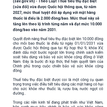
(sav.gov.vn) - Theo Luật Thuế tiêu thụ đặc biệt
(sửa đổi) vừa được Quốc hội thông qua, từ năm
2027, mức thuế tuyệt đối áp dụng với mặt hàng
thuốc lá điếu là 2.000 đồng/bao. Mức thuế này sẽ
tăng lên theo lộ trình từng năm và đạt mức 10.000
đồng/bao vào năm 2031.
Quyết định nâng thuế tiêu thụ đặc biệt lên 10.000 đồng
cho mỗi bao thuốc lá điếu từ ngày 01/01/2031 vừa
được Quốc hội thông qua tại Kỳ họp thứ 9, khóa XV,
đánh dấu một bước ngoặt lớn trong chính sách kiểm
soát tiêu dùng và bảo vệ sức khỏe cộng đồng ở Việt
Nam. Đây là bước đi kịp thời, thể hiện quyết tâm của
Chính phủ trong cuộc chiến bảo vệ sức khỏe cộng
đồng.
Thuế tiêu thụ đặc biệt được coi là một công cụ quan
trọng trong việc điều tiết tiêu dùng các mặt hàng có hại
cho sức khỏe như thuốc lá, rượu bia, nước ngọt có
đường...
Trong các nền kinh tế đang phát triển như Việt Nam,
bên cạnh mục tiêu chính là bảo vệ sức khỏe cộng