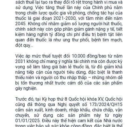
sách thuế lại tạo ra thay đổi rõ rệt trong hành vi mua và
sử dụng. Việc tăng thuế lần này của Chính phủ nằm
trong chiến lược quốc gia về phòng, chống tác hại của
thuốc lá giai đoạn 2021-2030, với tầm nhìn đến năm
2045. Không chỉ nhằm giảm số lượng người hút thuốc,
chính sách này còn góp phần giảm gánh nặng y tế, tiết
kiệm hàng nghìn tỷ đồng chi phí điều trị bệnh tật liên
quan đến thuốc lá như ung thư phổi, bệnh tim mạch,
đột quỵ...
Việc áp mức thuế tuyệt đối 10.000 đồng/bao từ năm
2031 không chỉ mang ý nghĩa tài chính mà còn được kỳ
vọng sẽ làm tăng giá bán lẻ thuốc lá, từ đó giảm khả
năng tiếp cận của người tiêu dùng, đặc biệt là thanh
thiếu niên và người có thu nhập thấp – những nhóm dễ
bị tổn thương nhất trước cám dỗ của các sản phẩm
gây nghiện.
Trước đó, tại Kỳ họp thứ 8 Quốc hội khóa XV, Quốc hội
cũng đã thông qua Nghị quyết số 173/2024/QH15
cấm sản xuất, kinh doanh, nhập khẩu, chứa chấp, vận
chuyển, sử dụng các sản phẩm này từ ngày
01/01/2025. Điều này thể hiện cam kết của Nhà nước
trong việc bảo vệ sức khỏe cộng đồng, đặc biệt là thế