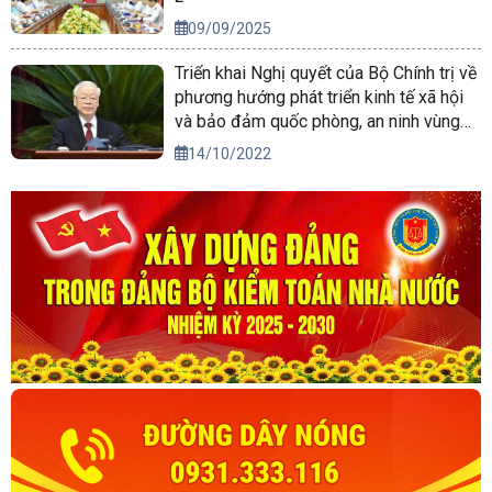
09/09/2025
Triển khai Nghị quyết của Bộ Chính trị về
phương hướng phát triển kinh tế xã hội
và bảo đảm quốc phòng, an ninh vùng
Tây Nguyên đến năm 2030, tầm nhìn
14/10/2022
đến năm 2045