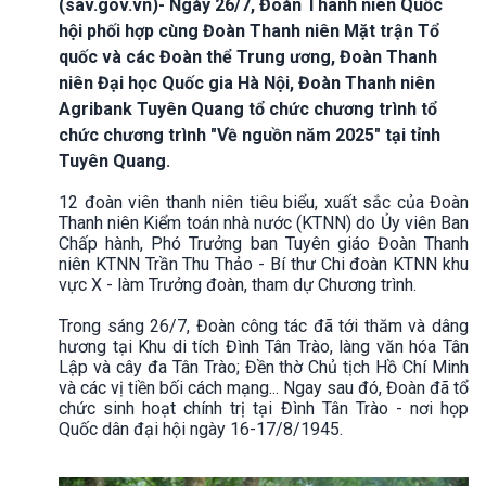
(sav.gov.vn)- Ngày 26/7, Đoàn Thanh niên Quốc
hội phối hợp cùng Đoàn Thanh niên Mặt trận Tổ
quốc và các Đoàn thể Trung ương, Đoàn Thanh
niên Đại học Quốc gia Hà Nội, Đoàn Thanh niên
Agribank Tuyên Quang tổ chức chương trình tổ
chức chương trình "Về nguồn năm 2025" tại tỉnh
Tuyên Quang.
12 đoàn viên thanh niên tiêu biểu, xuất sắc của Đoàn
Thanh niên Kiểm toán nhà nước (KTNN) do Ủy viên Ban
Chấp hành, Phó Trưởng ban Tuyên giáo Đoàn Thanh
niên KTNN Trần Thu Thảo - Bí thư Chi đoàn KTNN khu
vực X - làm Trưởng đoàn, tham dự Chương trình.
Trong sáng 26/7, Đoàn công tác đã tới thăm và dâng
hương tại Khu di tích Đình Tân Trào, làng văn hóa Tân
Lập và cây đa Tân Trào; Đền thờ Chủ tịch Hồ Chí Minh
và các vị tiền bối cách mạng... Ngay sau đó, Đoàn đã tổ
chức sinh hoạt chính trị tại Đình Tân Trào - nơi họp
Quốc dân đại hội ngày 16-17/8/1945.