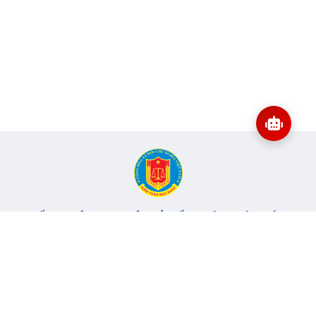
CỔNG THÔNG TIN ĐIỆN TỬ KIỂM TOÁN NHÀ NƯỚC
Cơ quan chủ quản: Kiểm toán nhà nước
Địa chỉ:
116 Nguyễn Chánh, Phường Yên Hòa, TP Hà Nội -
Điện
thoại:
024.6262.8616 -
Email:
banbientap@sav.gov.vn
Giấy phép số: 301/GP-BC, cấp ngày 06/07/2004