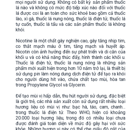
mọi người sử dụng. Không có bất kỳ sản phẩm thuốc
lá nào và không có mức độ tiếp xúc nào đối với thuốc
lá được coi là an toàn cho sức khoẻ bao gồm cả thuốc
lào, xì gà, thuốc lá nung nóng, thuốc lá điện tử, thuốc lá
tự cuốn, thuốc lá tẩu và các sản phẩm thuốc lá không
khói.
Nicotine là một chất gây nghiện cao, gây tăng nhịp tim,
co thắt mạch máu ở tim, tăng mạch và huyết áp.
Nicotin còn ảnh hưởng đến sự phát triển và di căn của
khối u và có khả năng thúc đẩy, hình thành các khối u.
Thuốc lá điện tử, thuốc lá nung nóng là những sản
phẩm mới xuất hiện trong hơn 10 năm trở lại, là thiết bị
sử dụng pin làm nóng dung dịch điện tử để tạo ra khói
cho người dùng hít vào, chứa chất tạo mùi, hòa tan
trong Propylene Glycol và Glycerin.
Để tạo mùi vị hấp dẫn, thu hút người sử dụng, đặc biệt
là giới trẻ, các nhà sản xuất còn sử dụng rất nhiều loại
hương liệu có mùi vị như: bạc hà, táo, cam, chanh…
trong thuốc lá điện tử. Theo WHO, hiện có khoảng
20.000 loại hương liệu, trong đó có nhiều loại chưa
được đánh giá toàn diện về mức độ gây hại với sức
khỏe. Những hương vị này có thể che giấu độ gắt của