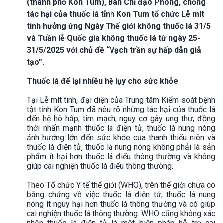
(thành phố Kon Tum), Ban Chỉ đạo Phòng, chống
tác hại của thuốc lá tỉnh Kon Tum tổ chức Lễ mít
tinh hưởng ứng Ngày Thế giới không thuốc lá 31/5
và Tuần lễ Quốc gia không thuốc lá từ ngày 25-
31/5/2025 với chủ đề “Vạch trần sự hấp dẫn giả
tạo”.
Thuốc lá để lại nhiều hệ lụy cho sức khỏe
Tại Lễ mít tinh, đại diện của Trung tâm Kiểm soát bệnh
tật tỉnh Kon Tum đã nêu rõ những tác hại của thuốc lá
đến hệ hô hấp, tim mạch, nguy cơ gây ung thư, đồng
thời nhấn mạnh thuốc lá điện tử, thuốc lá nung nóng
ảnh hưởng lớn đến sức khỏe của thanh thiếu niên và
thuốc lá điện tử, thuốc lá nung nóng không phải là sản
phẩm ít hại hơn thuốc lá điếu thông thường và không
giúp cai nghiện thuốc lá điếu thông thường.
Theo Tổ chức Y tế thế giới (WHO), trên thế giới chưa có
bằng chứng về việc thuốc lá điện tử, thuốc lá nung
nóng ít nguy hại hơn thuốc lá thông thường và có giúp
cai nghiện thuốc lá thông thường. WHO cũng không xác
nhận thuốc lá điện tử là một biện pháp hỗ trợ cai