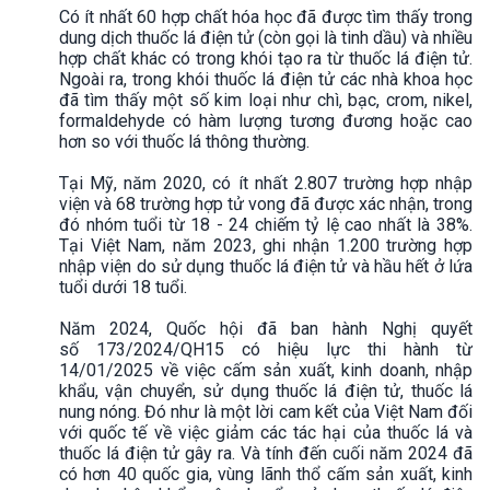
Có ít nhất 60 hợp chất hóa học đã được tìm thấy trong
dung dịch thuốc lá điện tử (còn gọi là tinh dầu) và nhiều
hợp chất khác có trong khói tạo ra từ thuốc lá điện tử.
Ngoài ra, trong khói thuốc lá điện tử các nhà khoa học
đã tìm thấy một số kim loại như chì, bạc, crom, nikel,
formaldehyde có hàm lượng tương đương hoặc cao
hơn so với thuốc lá thông thường.
Tại Mỹ, năm 2020, có ít nhất 2.807 trường hợp nhập
viện và 68 trường hợp tử vong đã được xác nhận, trong
đó nhóm tuổi từ 18 - 24 chiếm tỷ lệ cao nhất là 38%.
Tại Việt Nam, năm 2023, ghi nhận 1.200 trường hợp
nhập viện do sử dụng thuốc lá điện tử và hầu hết ở lứa
tuổi dưới 18 tuổi.
Năm 2024, Quốc hội đã ban hành Nghị quyết
số 173/2024/QH15 có hiệu lực thi hành từ
14/01/2025 về việc cấm sản xuất, kinh doanh, nhập
khẩu, vận chuyển, sử dụng thuốc lá điện tử, thuốc lá
nung nóng. Đó như là một lời cam kết của Việt Nam đối
với quốc tế về việc giảm các tác hại của thuốc lá và
thuốc lá điện tử gây ra. Và tính đến cuối năm 2024 đã
có hơn 40 quốc gia, vùng lãnh thổ cấm sản xuất, kinh