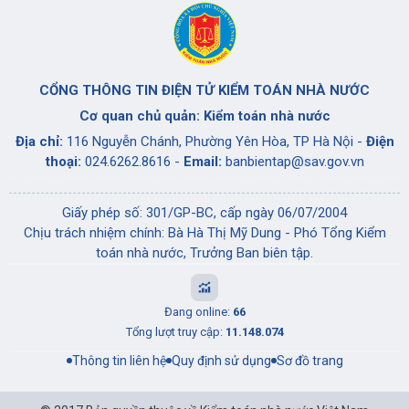
CỔNG THÔNG TIN ĐIỆN TỬ KIỂM TOÁN NHÀ NƯỚC
Cơ quan chủ quản: Kiểm toán nhà nước
Địa chỉ:
116 Nguyễn Chánh, Phường Yên Hòa, TP Hà Nội -
Điện
thoại:
024.6262.8616 -
Email:
banbientap@sav.gov.vn
Giấy phép số: 301/GP-BC, cấp ngày 06/07/2004
Chịu trách nhiệm chính: Bà Hà Thị Mỹ Dung - Phó Tổng Kiểm
toán nhà nước, Trưởng Ban biên tập.
Đang online:
66
Tổng lượt truy cập:
11.148.074
Thông tin liên hệ
Quy định sử dụng
Sơ đồ trang