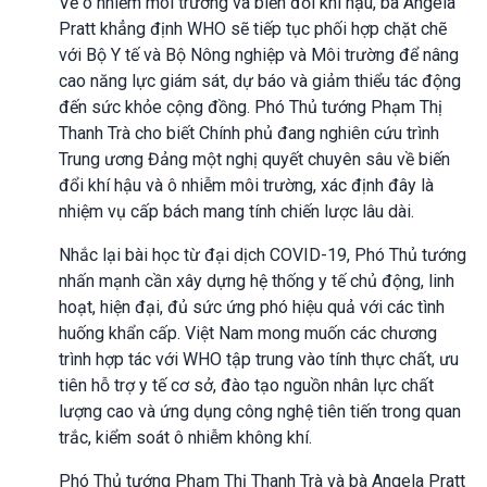
Về ô nhiễm môi trường và biến đổi khí hậu, bà Angela
Pratt khẳng định WHO sẽ tiếp tục phối hợp chặt chẽ
với Bộ Y tế và Bộ Nông nghiệp và Môi trường để nâng
cao năng lực giám sát, dự báo và giảm thiểu tác động
đến sức khỏe cộng đồng. Phó Thủ tướng Phạm Thị
Thanh Trà cho biết Chính phủ đang nghiên cứu trình
Trung ương Đảng một nghị quyết chuyên sâu về biến
đổi khí hậu và ô nhiễm môi trường, xác định đây là
nhiệm vụ cấp bách mang tính chiến lược lâu dài.
Nhắc lại bài học từ đại dịch COVID-19, Phó Thủ tướng
nhấn mạnh cần xây dựng hệ thống y tế chủ động, linh
hoạt, hiện đại, đủ sức ứng phó hiệu quả với các tình
huống khẩn cấp. Việt Nam mong muốn các chương
trình hợp tác với WHO tập trung vào tính thực chất, ưu
tiên hỗ trợ y tế cơ sở, đào tạo nguồn nhân lực chất
lượng cao và ứng dụng công nghệ tiên tiến trong quan
trắc, kiểm soát ô nhiễm không khí.
Phó Thủ tướng Phạm Thị Thanh Trà và bà Angela Pratt