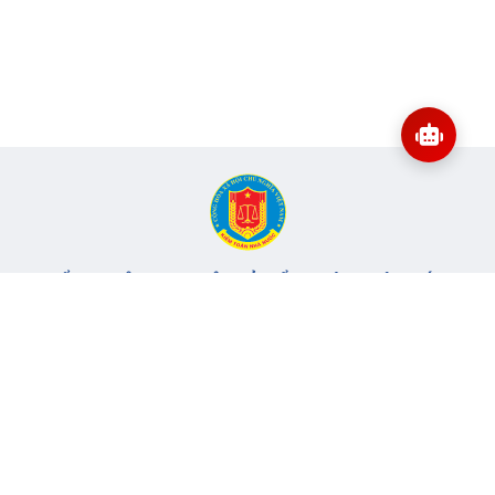
CỔNG THÔNG TIN ĐIỆN TỬ KIỂM TOÁN NHÀ NƯỚC
Cơ quan chủ quản: Kiểm toán nhà nước
Địa chỉ:
116 Nguyễn Chánh, Phường Yên Hòa, TP Hà Nội -
Điện
thoại:
024.6262.8616 -
Email:
banbientap@sav.gov.vn
Giấy phép số: 301/GP-BC, cấp ngày 06/07/2004
Chịu trách nhiệm chính: Bà Hà Thị Mỹ Dung - Phó Tổng Kiểm
toán nhà nước, Trưởng Ban biên tập.