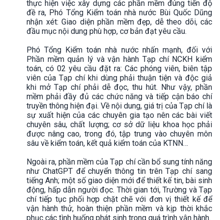
thực hiện việc xây dựng các phần mềm đúng tiến độ
đề ra, Phó Tổng Kiểm toán nhà nước Bùi Quốc Dũng
nhận xét: Giao diện phần mềm đẹp, dễ theo dõi, các
đầu mục nội dung phù hợp, cơ bản đạt yêu cầu.
Phó Tổng Kiểm toán nhà nước nhấn mạnh, đối với
Phần mềm quản lý và vận hành Tạp chí NCKH kiểm
toán, có 02 yêu cầu đặt ra: Các phóng viên, biên tập
viên của Tạp chí khi dùng phải thuận tiện và độc giả
khi mở Tạp chí phải dễ đọc, thu hút. Như vậy, phần
mềm phải đầy đủ các chức năng và tiếp cận báo chí
truyền thông hiện đại. Về nội dung, giá trị của Tạp chí là
sự xuất hiện của các chuyên gia tạo nên các bài viết
chuyên sâu, chất lượng; cơ sở dữ liệu khoa học phải
được nâng cao, trong đó, tập trung vào chuyên môn
sâu về kiểm toán, kết quả kiểm toán của KTNN…
Ngoài ra, phần mềm của Tạp chí cần bổ sung tính năng
như ChatGPT để chuyển thông tin trên Tạp chí sang
tiếng Anh; một số giao diện mới để thiết kế tin, bài sinh
động, hấp dẫn người đọc. Thời gian tới, Trường và Tạp
chí tiếp tục phối hợp chặt chẽ với đơn vị thiết kế để
vận hành thử, hoàn thiện phần mềm và kịp thời khắc
phục các tình huống phát sinh trong quá trình vận hành.