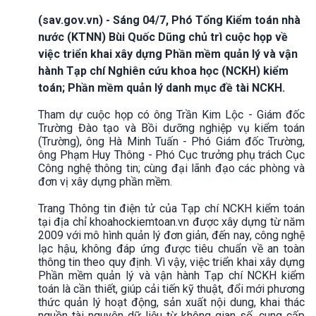
(sav.gov.vn) - Sáng 04/7, Phó Tổng Kiểm toán nhà
nước (KTNN) Bùi Quốc Dũng chủ trì cuộc họp về
việc triển khai xây dựng Phần mềm quản lý và vận
hành Tạp chí Nghiên cứu khoa học (NCKH) kiểm
toán; Phần mềm quản lý danh mục đề tài NCKH.
Tham dự cuộc họp có ông Trần Kim Lộc - Giám đốc
Trường Đào tạo và Bồi dưỡng nghiệp vụ kiểm toán
(Trường), ông Hà Minh Tuấn - Phó Giám đốc Trường,
ông Phạm Huy Thông - Phó Cục trưởng phụ trách Cục
Công nghệ thông tin; cùng đại lãnh đạo các phòng và
đơn vị xây dựng phần mềm.
Trang Thông tin điện tử của Tạp chí NCKH kiểm toán
tại địa chỉ khoahockiemtoan.vn được xây dựng từ năm
2009 với mô hình quản lý đơn giản, đến nay, công nghệ
lạc hậu, không đáp ứng được tiêu chuẩn về an toàn
thông tin theo quy định. Vì vậy, việc triển khai xây dựng
Phần mềm quản lý và vận hành Tạp chí NCKH kiểm
toán là cần thiết, giúp cải tiến kỹ thuật, đổi mới phương
thức quản lý hoạt động, sản xuất nội dung, khai thác
nguồn tài nguyên dữ liệu từ không gian số, cung cấp