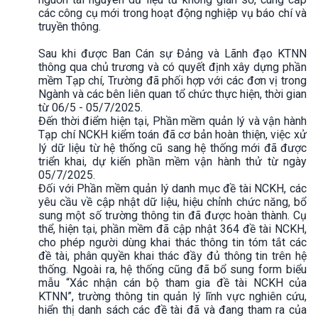
các công cụ mới trong hoạt động nghiệp vụ báo chí và
truyền thông.
Sau khi được Ban Cán sự Đảng và Lãnh đạo KTNN
thông qua chủ trương và có quyết định xây dựng phần
mềm Tạp chí, Trường đã phối hợp với các đơn vị trong
Ngành và các bên liên quan tổ chức thực hiện, thời gian
từ 06/5 - 05/7/2025.
Đến thời điểm hiện tại, Phần mềm quản lý và vận hành
Tạp chí NCKH kiểm toán đã cơ bản hoàn thiện, việc xử
lý dữ liệu từ hệ thống cũ sang hệ thống mới đã được
triển khai, dự kiến phần mềm vận hành thử từ ngày
05/7/2025.
Đối với Phần mềm quản lý danh mục đề tài NCKH, các
yêu cầu về cập nhật dữ liệu, hiệu chỉnh chức năng, bổ
sung một số trường thông tin đã được hoàn thành. Cụ
thể, hiện tại, phần mềm đã cập nhật 364 đề tài NCKH,
cho phép người dùng khai thác thông tin tóm tắt các
đề tài, phân quyền khai thác đầy đủ thông tin trên hệ
thống. Ngoài ra, hệ thống cũng đã bổ sung form biểu
mẫu “Xác nhận cán bộ tham gia đề tài NCKH của
KTNN”, trường thông tin quản lý lĩnh vực nghiên cứu,
hiển thị danh sách các đề tài đã và đang tham ra của