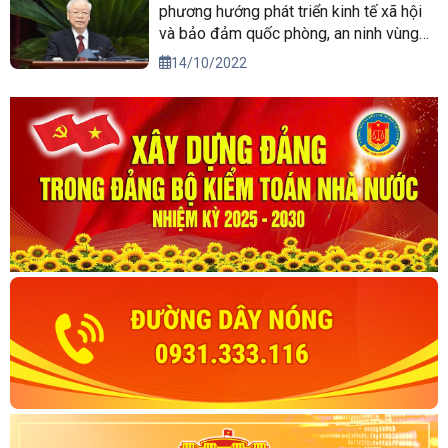
phương hướng phát triển kinh tế xã hội
và bảo đảm quốc phòng, an ninh vùng
Tây Nguyên đến năm 2030, tầm nhìn
14/10/2022
đến năm 2045