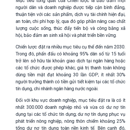
Mục tiêu tổng quát của Chiến lược là bảo đảm mọi
người dân và doanh nghiệp được tiếp cận bình đẳng,
thuận tiện với các sản phẩm, dịch vụ tài chính hiện đại,
an toàn, chi phí hợp lý; qua đó góp phần nâng cao chất
lượng cuộc sống, thúc đẩy tiến bộ và công bằng xã
hội, bảo đảm an sinh xã hội và phát triển bền vững.
Chiến lược đặt ra nhiều mục tiêu cụ thể đến năm 2030.
Trong đó, phấn đấu có khoảng 95% dân số từ 15 tuổi
trở lên sở hữu tài khoản giao dịch tại ngân hàng hoặc
các tổ chức được phép khác; giá trị thanh toán không
dùng tiền mặt đạt khoảng 30 lần GDP; ít nhất 30%
người trưởng thành có tiền gửi tiết kiệm tại các tổ chức
tín dụng, chi nhánh ngân hàng nước ngoài.
Đối với khu vực doanh nghiệp, mục tiêu đặt ra là có ít
nhất 300.000 doanh nghiệp nhỏ và vừa có dư nợ tín
dụng tại các tổ chức tín dụng; dư nợ tín dụng phục vụ
phát triển nông nghiệp, nông thôn chiếm khoảng 25%
tổng dư nợ tín dụng toàn nền kinh tế. Bên cạnh đó,