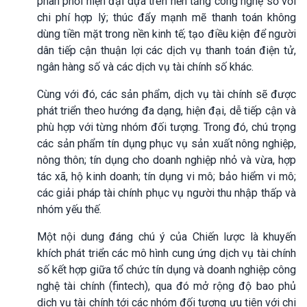
phân phối hiện đại dựa trên nền tảng công nghệ số với
chi phí hợp lý; thúc đẩy mạnh mẽ thanh toán không
dùng tiền mặt trong nền kinh tế; tạo điều kiện để người
dân tiếp cận thuận lợi các dịch vụ thanh toán điện tử,
ngân hàng số và các dịch vụ tài chính số khác.
Cùng với đó, các sản phẩm, dịch vụ tài chính sẽ được
phát triển theo hướng đa dạng, hiện đại, dễ tiếp cận và
phù hợp với từng nhóm đối tượng. Trong đó, chú trọng
các sản phẩm tín dụng phục vụ sản xuất nông nghiệp,
nông thôn; tín dụng cho doanh nghiệp nhỏ và vừa, hợp
tác xã, hộ kinh doanh; tín dụng vi mô; bảo hiểm vi mô;
các giải pháp tài chính phục vụ người thu nhập thấp và
nhóm yếu thế.
Một nội dung đáng chú ý của Chiến lược là khuyến
khích phát triển các mô hình cung ứng dịch vụ tài chính
số kết hợp giữa tổ chức tín dụng và doanh nghiệp công
nghệ tài chính (fintech), qua đó mở rộng độ bao phủ
dịch vụ tài chính tới các nhóm đối tượng ưu tiên với chi