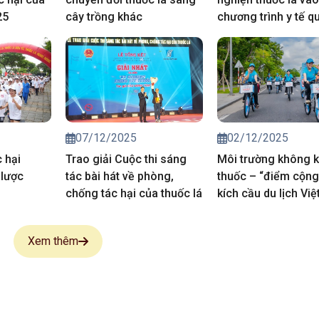
25
cây trồng khác
chương trình y tế q
gia: Giải pháp sống
để giảm tỷ lệ hút t
xuống dưới 15% và
2030
07/12/2025
02/12/2025
 hại
Trao giải Cuộc thi sáng
Môi trường không k
 lược
tác bài hát về phòng,
thuốc – “điểm cộng
chống tác hại của thuốc lá
kích cầu du lịch Vi
Xem thêm