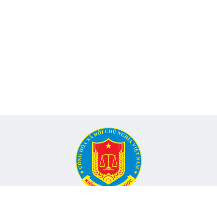
CỔNG THÔNG TIN ĐIỆN TỬ KIỂM TOÁN NHÀ NƯỚC