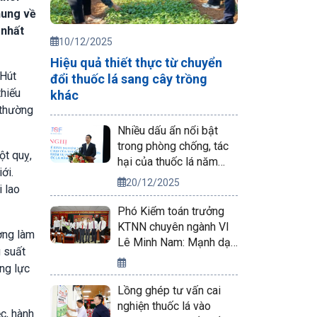
hung về
 nhất
10/12/2025
Hiệu quả thiết thực từ chuyển
 Hút
đổi thuốc lá sang cây trồng
thiếu
khác
 thường
Nhiều dấu ẩn nổi bật
trong phòng chống, tác
ột quỵ,
hại của thuốc lá năm
ới.
2025
20/12/2025
i lao
Phó Kiểm toán trưởng
KTNN chuyên ngành VI
ờng làm
Lê Minh Nam: Mạnh dạn
g suất
áp dụng sáng kiến mới
ng lực
vào công tác kiểm toán
Lồng ghép tư vấn cai
nghiện thuốc lá vào
c, hành