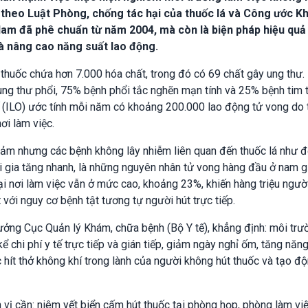
 theo Luật Phòng, chống tác hại của thuốc lá và Công ước K
Nam đã phê chuẩn từ năm 2004, mà còn là biện pháp hiệu quả
à nâng cao năng suất lao động.
 thuốc chứa hơn 7.000 hóa chất, trong đó có 69 chất gây ung thư.
ung thư phổi, 75% bệnh phổi tắc nghẽn mạn tính và 25% bệnh tim 
 (ILO) ước tính mỗi năm có khoảng 200.000 lao động tử vong do
ơi làm việc.
giảm nhưng các bệnh không lây nhiễm liên quan đến thuốc lá như đ
i gia tăng nhanh, là những nguyên nhân tử vong hàng đầu ở nam gi
tại nơi làm việc vẫn ở mức cao, khoảng 23%, khiến hàng triệu ngườ
với nguy cơ bệnh tật tương tự người hút trực tiếp.
ưởng Cục Quản lý Khám, chữa bệnh (Bộ Y tế), khẳng định: môi trư
 chi phí y tế trực tiếp và gián tiếp, giảm ngày nghỉ ốm, tăng năn
hít thở không khí trong lành của người không hút thuốc và tạo độ
 vị cần: niêm yết biển cấm hút thuốc tại phòng họp, phòng làm việ