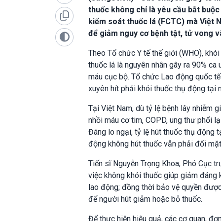
thuốc không chỉ là yêu cầu bắt buộc
kiểm soát thuốc lá (FCTC) mà Việt 
để giảm nguy cơ bệnh tật, tử vong v
Theo Tổ chức Y tế thế giới (WHO), khói
thuốc lá là nguyên nhân gây ra 90% ca 
máu cục bộ. Tổ chức Lao động quốc tế
xuyên hít phải khói thuốc thụ động tại n
Tại Việt Nam, dù tỷ lệ bệnh lây nhiễm 
nhồi máu cơ tim, COPD, ung thư phổi lạ
Đáng lo ngại, tỷ lệ hút thuốc thụ động 
động không hút thuốc vẫn phải đối mặt 
Tiến sĩ Nguyễn Trọng Khoa, Phó Cục tr
việc không khói thuốc giúp giảm đáng kể
lao động; đồng thời bảo vệ quyền được 
để người hút giảm hoặc bỏ thuốc.
Để thực hiện hiệu quả, các cơ quan, đơn