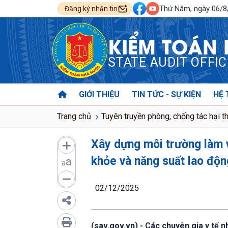
Thứ Năm, ngày 06/
Đăng ký nhận tin
KIỂM TOÁN
STATE AUDIT OFFI
GIỚI THIỆU
TIN TỨC - SỰ KIỆN
HỆ 
Trang chủ
Tuyên truyền phòng, chống tác hại t
Xây dựng môi trường làm v
khỏe và năng suất lao độn
a
a
02/12/2025
(sav.gov.vn) - Các chuyên gia y tế 