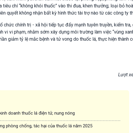
 tiêu chí “không khói thuốc” vào thi đua, khen thưởng; loại bỏ ho
iên quyết không nhận bất kỳ hình thức tài trợ nào từ các công ty th
ổ chức chính trị - xã hội tiếp tục đẩy mạnh tuyên truyền, kiểm tra,
nh vi vi phạm, nhằm sớm xây dựng môi trường làm việc “vùng xan
hần giảm tỷ lệ mắc bệnh và tử vong do thuốc lá, thực hiện thành 
Lượt x
inh doanh thuốc lá điện tử, nung nóng
ong phòng chống, tác hại của thuốc lá năm 2025