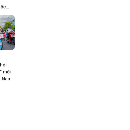
uốc
 còn
huốc
o năm
hói
” mới
ệt Nam