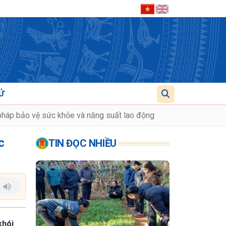
Ử
 pháp bảo vệ sức khỏe và năng suất lao động
c
TIN ĐỌC NHIỀU
khói