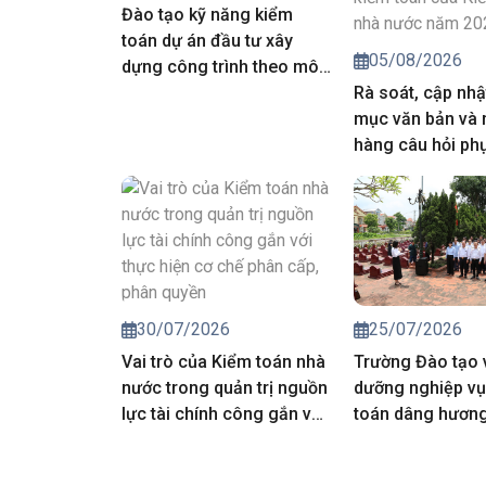
Đào tạo kỹ năng kiểm
toán dự án đầu tư xây
05/08/2026
dựng công trình theo mô
hình thông tin công trình
Rà soát, cập nhậ
mục văn bản và
hàng câu hỏi ph
công tác đánh g
môn, nghiệp vụ 
động kiểm toán 
toán nhà nước 
25/07/2026
30/07/2026
Trường Đào tạo 
Vai trò của Kiểm toán nhà
dưỡng nghiệp vụ
nước trong quản trị nguồn
toán dâng hương 
lực tài chính công gắn với
các Anh hùng liệt
thực hiện cơ chế phân
cấp, phân quyền