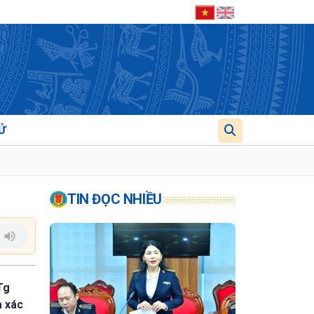
Ử
TIN ĐỌC NHIỀU
Tg
à xác