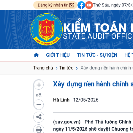
Thứ Sáu, ngày 07/8
Đăng ký nhận tin
KIỂM TOÁN
STATE AUDIT OFFI
GIỚI THIỆU
TIN TỨC - SỰ KIỆN
HỆ 
Trang chủ
Tin tức
Xây dựng nền hành chính 
Xây dựng nền hành chính 
a
a
Hà Linh
12/05/2026
(sav.gov.vn) - Phó Thủ tướng Chín
ngày 11/5/2026 phê duyệt Chương trì