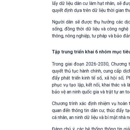
lấy dữ liệu dân cư làm hạt nhân, sẽ đượ
quyết định dựa trên dữ liệu thời gian th
Người dân sẽ được thụ hưởng các dịch
sống; đồng thời dữ liệu và công nghệ 
thông, nông nghiệp, tư pháp và bảo đảm 
Tập trung triển khai 6 nhóm mục tiê
Trong giai đoạn 2026-2030, Chương tr
quyết thủ tục hành chính, cung cấp dịc
đẩy phát triển kinh tế số, xã hội số; 
phục vụ tạo lập, kết nối, khai thác và
bảo vệ an ninh quốc gia và trật tự an 
Chương trình xác định nhiệm vụ hoàn t
quan đến thông tin dân cư; thúc đẩy tạ
cá nhân, an ninh dữ liệu và bí mật nhà 
Đáng chú ý, các hệ thống thông tin gi