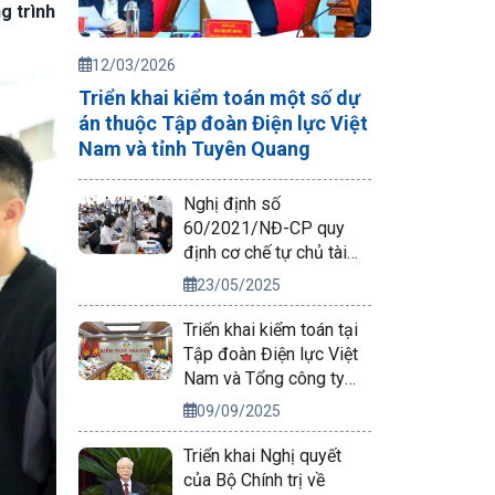
g trình
12/03/2026
Triển khai kiểm toán một số dự
án thuộc Tập đoàn Điện lực Việt
Nam và tỉnh Tuyên Quang
Nghị định số
60/2021/NĐ-CP quy
định cơ chế tự chủ tài
chính của đơn vị sự
23/05/2025
nghiệp công lập
Triển khai kiểm toán tại
Tập đoàn Điện lực Việt
Nam và Tổng công ty
Phát điện 2
09/09/2025
Triển khai Nghị quyết
của Bộ Chính trị về