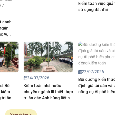
kiểm toán việc quản
sử dụng đất đai
t danh
 ngân
ục vụ
iá chuyên
trong hoạt
của Kiểm
năm 2027
22/07/2026
24/07/2026
Bồi dưỡng kiến thứ
và Bồi
Kiểm toán nhà nước
định giá tài sản và 
 kiểm
chuyên ngành III thiết thực
công cụ AI phố biế
tri ân
tri ân các Anh hùng liệt sĩ,
vụ hoạt động kiểm 
 sĩ
người có công