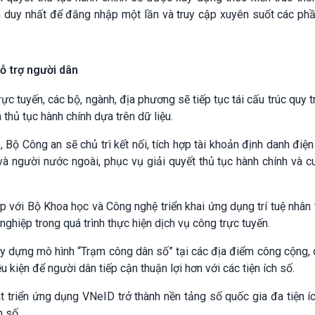
n duy nhất để đăng nhập một lần và truy cập xuyên suốt các ph
hỗ trợ người dân
ực tuyến, các bộ, ngành, địa phương sẽ tiếp tục tái cấu trúc quy tr
thủ tục hành chính dựa trên dữ liệu.
Bộ Công an sẽ chủ trì kết nối, tích hợp tài khoản định danh điện
à người nước ngoài, phục vụ giải quyết thủ tục hành chính và 
 với Bộ Khoa học và Công nghệ triển khai ứng dụng trí tuệ nhân 
 nghiệp trong quá trình thực hiện dịch vụ công trực tuyến.
y dựng mô hình “Trạm công dân số” tại các địa điểm công cộng, 
u kiện để người dân tiếp cận thuận lợi hơn với các tiện ích số.
át triển ứng dụng
VNeID
trở thành nền tảng số quốc gia đa tiện í
n số.