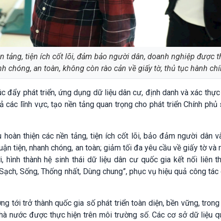
 tảng, tiện ích cốt lõi, đảm bảo người dân, doanh nghiệp được t
h chóng, an toàn, không còn rào cản về giấy tờ, thủ tục hành ch
c đẩy phát triển, ứng dụng dữ liệu dân cư, định danh và xác thực
ả các lĩnh vực, tạo nền tảng quan trọng cho phát triển Chính phủ 
hoàn thiện các nền tảng, tiện ích cốt lõi, bảo đảm người dân v
ận tiện, nhanh chóng, an toàn; giảm tối đa yêu cầu về giấy tờ và 
i, hình thành hệ sinh thái dữ liệu dân cư quốc gia kết nối liên 
Sạch, Sống, Thống nhất, Dùng chung”, phục vụ hiệu quả công tác 
 tới trở thành quốc gia số phát triển toàn diện, bền vững, tron
hà nước được thực hiện trên môi trường số. Các cơ sở dữ liệu q