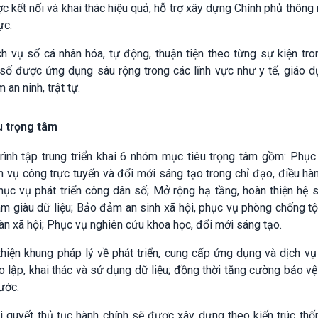
c kết nối và khai thác hiệu quả, hỗ trợ xây dựng Chính phủ thông 
ực.
 vụ số cá nhân hóa, tự động, thuận tiện theo từng sự kiện tro
số được ứng dụng sâu rộng trong các lĩnh vực như y tế, giáo d
an ninh, trật tự.
u trọng tâm
ình tập trung triển khai 6 nhóm mục tiêu trọng tâm gồm: Phục 
h vụ công trực tuyến và đổi mới sáng tạo trong chỉ đạo, điều hà
Phục vụ phát triển công dân số; Mở rộng hạ tầng, hoàn thiện hệ s
 làm giàu dữ liệu; Bảo đảm an sinh xã hội, phục vụ phòng chống t
toàn xã hội; Phục vụ nghiên cứu khoa học, đổi mới sáng tạo.
hiện khung pháp lý về phát triển, cung cấp ứng dụng và dịch vụ
o lập, khai thác và sử dụng dữ liệu; đồng thời tăng cường bảo vệ
nước.
ải quyết thủ tục hành chính sẽ được xây dựng theo kiến trúc thố