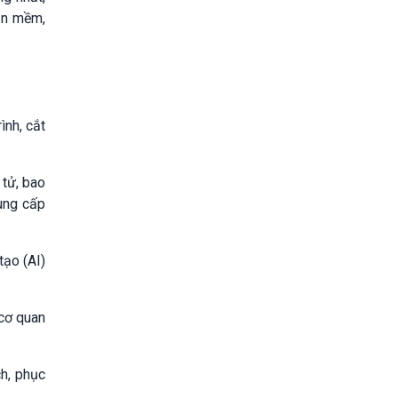
ần mềm,
ình, cắt
 tử, bao
cung cấp
tạo (AI)
cơ quan
ch, phục