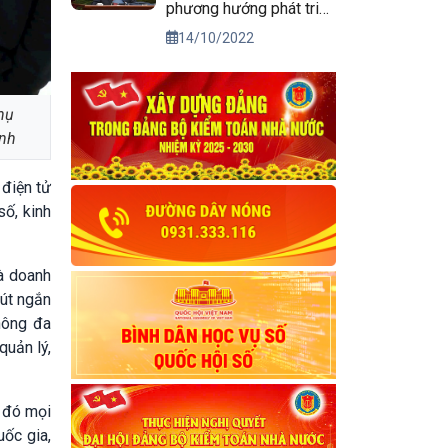
phương hướng phát triển
kinh tế xã hội và bảo
14/10/2022
đảm quốc phòng, an
ninh vùng Tây Nguyên
đến năm 2030, tầm nhìn
hụ
đến năm 2045
ính
 điện tử
số, kinh
à doanh
rút ngắn
thông đa
quản lý,
g đó mọi
uốc gia,