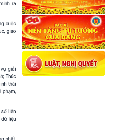
minh, ra
ng cuộc
ục, giao
vụ giải
nh; Thúc
inh thái
ội phạm,
 số liên
 dữ liệu
ng nhất,