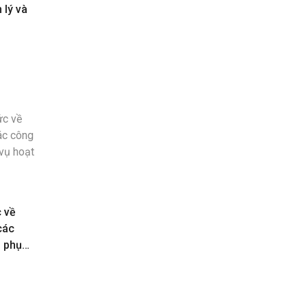
 lý và
c về
các
n phục
toán