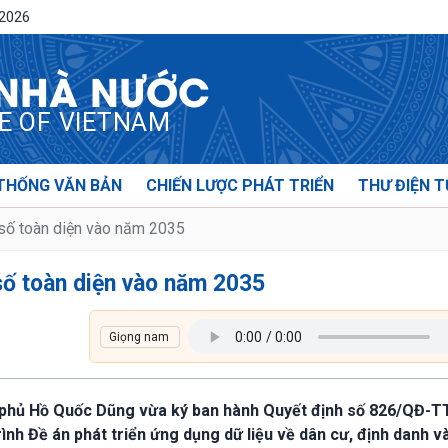
/2026
 NHÀ NƯỚC
CE OF VIETNAM
THỐNG VĂN BẢN
CHIẾN LƯỢC PHÁT TRIỂN
THƯ ĐIỆN T
số toàn diện vào năm 2035
số toàn diện vào năm 2035
h phủ Hồ Quốc Dũng vừa ký ban hành Quyết định số 826/QĐ-T
nh Đề án phát triển ứng dụng dữ liệu về dân cư, định danh v