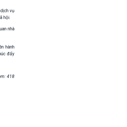
 dịch vụ
ã hội.
quan nhà
ền hành
thúc đẩy
em: 418