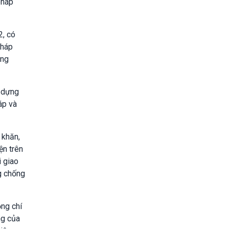
pháp
2, có
pháp
ông
y dựng
áp và
 khăn,
ện trên
i giao
ng chống
ồng chí
ng của