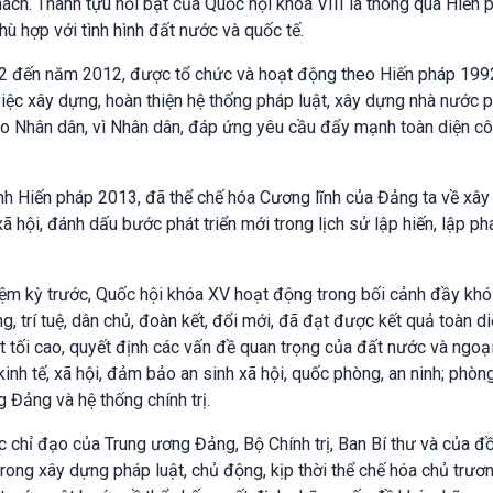
ách. Thành tựu nổi bật của Quốc hội khóa VIII là thông qua Hiến 
hù hợp với tình hình đất nước và quốc tế.
992 đến năm 2012, được tổ chức và hoạt động theo Hiến pháp 199
iệc xây dựng, hoàn thiện hệ thống pháp luật, xây dựng nhà nước 
do Nhân dân, vì Nhân dân, đáp ứng yêu cầu đẩy mạnh toàn diện c
ành Hiến pháp 2013, đã thể chế hóa Cương lĩnh của Đảng ta về xâ
ã hội, đánh dấu bước phát triển mới trong lịch sử lập hiến, lập ph
iệm kỳ trước, Quốc hội khóa XV hoạt động trong bối cảnh đầy khó
g, trí tuệ, dân chủ, đoàn kết, đổi mới, đã đạt được kết quả toàn di
át tối cao, quyết định các vấn đề quan trọng của đất nước và ngoạ
kinh tế, xã hội, đảm bảo an sinh xã hội, quốc phòng, an ninh; phò
g Đảng và hệ thống chính trị.
ắc chỉ đạo của Trung ương Đảng, Bộ Chính trị, Ban Bí thư và của đ
rong xây dựng pháp luật, chủ động, kịp thời thể chế hóa chủ trươ