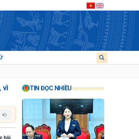
Ử
 vì
TIN ĐỌC NHIỀU
c hội