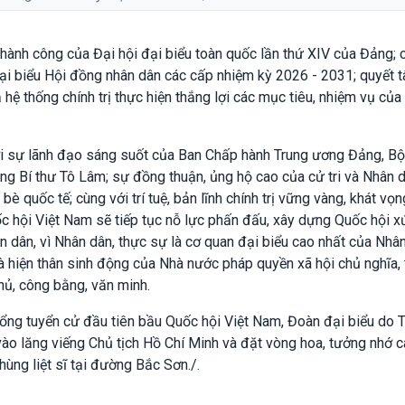
thành công của Đại hội đại biểu toàn quốc lần thứ XIV của Đảng; 
ại biểu Hội đồng nhân dân các cấp nhiệm kỳ 2026 - 2031; quyết 
 hệ thống chính trị thực hiện thắng lợi các mục tiêu, nhiệm vụ của
ưới sự lãnh đạo sáng suốt của Ban Chấp hành Trung ương Đảng, Bộ
Tổng Bí thư Tô Lâm; sự đồng thuận, ủng hộ cao của cử tri và Nhân 
è quốc tế; cùng với trí tuệ, bản lĩnh chính trị vững vàng, khát vọn
ốc hội Việt Nam sẽ tiếp tục nỗ lực phấn đấu, xây dựng Quốc hội 
 dân, vì Nhân dân, thực sự là cơ quan đại biểu cao nhất của Nhân
à hiện thân sinh động của Nhà nước pháp quyền xã hội chủ nghĩa, 
hủ, công bằng, văn minh.
ng tuyển cử đầu tiên bầu Quốc hội Việt Nam, Đoàn đại biểu do 
ào lăng viếng Chủ tịch Hồ Chí Minh và đặt vòng hoa, tưởng nhớ c
hùng liệt sĩ tại đường Bắc Sơn./.