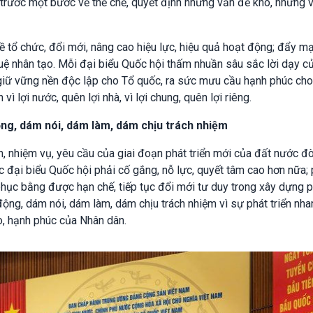
i trước một bước về thể chế, quyết định những vấn đề khó, những 
ề tổ chức, đổi mới, nâng cao hiệu lực, hiệu quả hoạt động; đẩy m
tuệ nhân tạo. Mỗi đại biểu Quốc hội thấm nhuần sâu sắc lời dạy c
c giữ vững nền độc lập cho Tổ quốc, ra sức mưu cầu hạnh phúc ch
vì lợi nước, quên lợi nhà, vì lợi chung, quên lợi riêng.
ộng, dám nói, dám làm, dám chịu trách nhiệm
 nhiệm vụ, yêu cầu của giai đoạn phát triển mới của đất nước đò
c đại biểu Quốc hội phải cố gắng, nỗ lực, quyết tâm cao hơn nữa; 
hục bằng được hạn chế, tiếp tục đổi mới tư duy trong xây dựng 
động, dám nói, dám làm, dám chịu trách nhiệm vì sự phát triển nha
, hạnh phúc của Nhân dân.