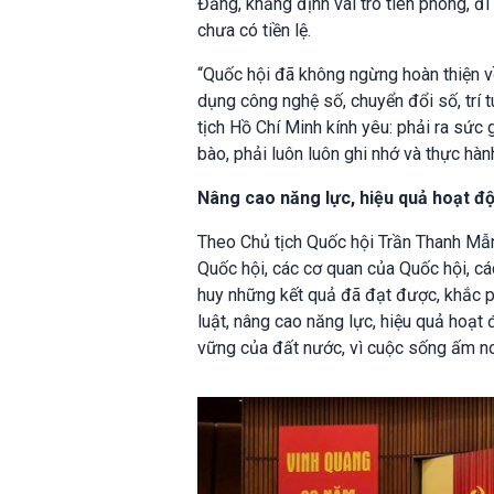
Đảng, khẳng định vai trò tiên phong, đ
chưa có tiền lệ.
“Quốc hội đã không ngừng hoàn thiện v
dụng công nghệ số, chuyển đổi số, trí 
tịch Hồ Chí Minh kính yêu: phải ra sứ
bào, phải luôn luôn ghi nhớ và thực hành 
Nâng cao năng lực, hiệu quả hoạt đ
Theo Chủ tịch Quốc hội Trần Thanh Mẫn,
Quốc hội, các cơ quan của Quốc hội, cá
huy những kết quả đã đạt được, khắc p
luật, nâng cao năng lực, hiệu quả hoạt 
vững của đất nước, vì cuộc sống ấm no