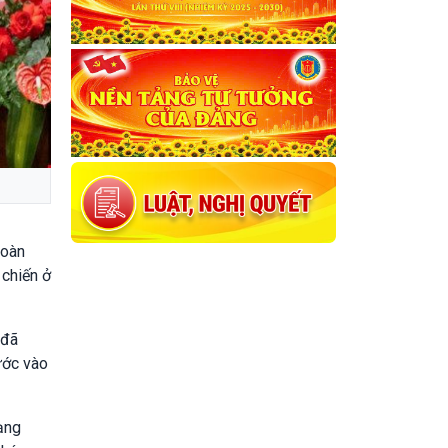
hoàn
 chiến ở
 đã
ước vào
ạng