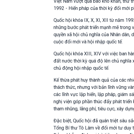
Việt Nam vượt qua bao khó khăn, thử th
1992 - Hiến pháp của thời kỳ đổi mới p
Quốc hội khóa IX, X, XI, XII từ năm 1
những bước phát triển mạnh mẽ trong v
quyền xã hội chủ nghĩa của Nhân dân, 
cuộc đổi mới và hội nhập quốc tế.
Quốc hội khóa XIII, XIV với việc ban h
đất nước thời kỳ quá độ lên chủ nghĩa x
chủ động hội nhập quốc tế.
Kế thừa phát huy thành quả của các nh
thách thức, nhưng với bản lĩnh vững vàn
các lĩnh vực lập hiến, lập pháp, giám s
nghị viện góp phần thúc đẩy phát triển 
tham nhũng, lãng phí, tiêu cực, xây dựn
Đặc biệt, Quốc hội đã quán triệt sâu s
Tổng Bí thư Tô Lâm về đổi mới tư duy t