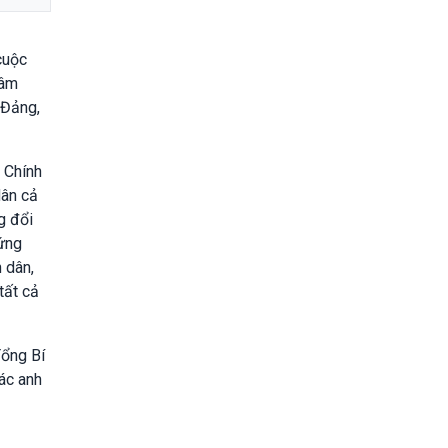
cuộc
tâm
 Đảng,
 Chính
dân cả
g đổi
xứng
 dân,
tất cả
Tổng Bí
ác anh