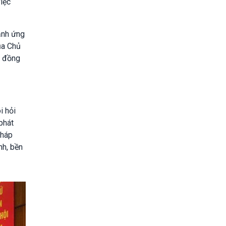
việc
ạnh ứng
ủa Chủ
o đồng
i hỏi
phát
pháp
nh, bền