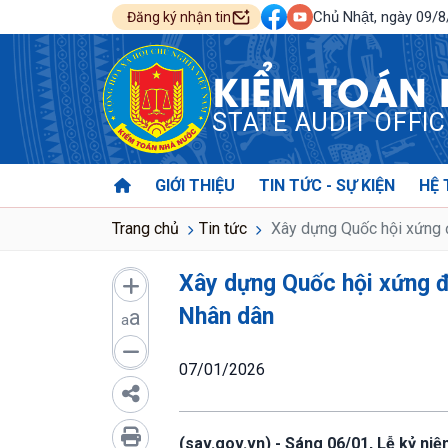
Chủ Nhật, ngày 09/
Đăng ký nhận tin
KIỂM TOÁN
STATE AUDIT OFFI
GIỚI THIỆU
TIN TỨC - SỰ KIỆN
HỆ 
Trang chủ
Tin tức
Xây dựng Quốc hội xứng đ
Xây dựng Quốc hội xứng đ
Nhân dân
a
a
07/01/2026
(sav.gov.vn) - Sáng 06/01, Lễ kỷ ni