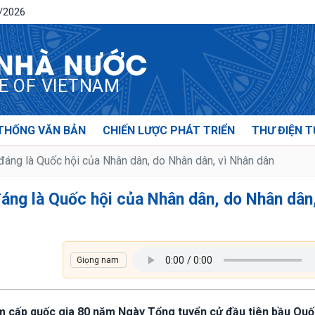
8/2026
 NHÀ NƯỚC
CE OF VIETNAM
THỐNG VĂN BẢN
CHIẾN LƯỢC PHÁT TRIỂN
THƯ ĐIỆN T
áng là Quốc hội của Nhân dân, do Nhân dân, vì Nhân dân
áng là Quốc hội của Nhân dân, do Nhân dân,
ệm cấp quốc gia 80 năm Ngày Tổng tuyển cử đầu tiên bầu Quố