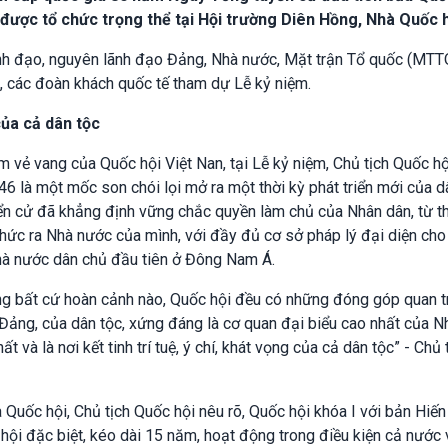
được tổ chức trọng thể tại Hội trường Diên Hồng, Nhà Quốc h
nh đạo, nguyên lãnh đạo Đảng, Nhà nước, Mặt trận Tổ quốc (MTTQ
, các đoàn khách quốc tế tham dự Lễ kỷ niệm.
 của cả dân tộc
m vẻ vang của Quốc hội Việt Nan, tại Lễ kỷ niệm, Chủ tịch Quốc hộ
 là một mốc son chói lọi mở ra một thời kỳ phát triển mới của d
ển cử đã khẳng định vững chắc quyền làm chủ của Nhân dân, từ t
chức ra Nhà nước của mình, với đầy đủ cơ sở pháp lý đại diện cho
Nhà nước dân chủ đầu tiên ở Đông Nam Á.
ong bất cứ hoàn cảnh nào, Quốc hội đều có những đóng góp quan 
ảng, của dân tộc, xứng đáng là cơ quan đại biểu cao nhất của N
 và là nơi kết tinh trí tuệ, ý chí, khát vọng của cả dân tộc” - Chủ 
 Quốc hội, Chủ tịch Quốc hội nêu rõ, Quốc hội khóa I với bản Hiế
hội đặc biệt, kéo dài 15 năm, hoạt động trong điều kiện cả nước