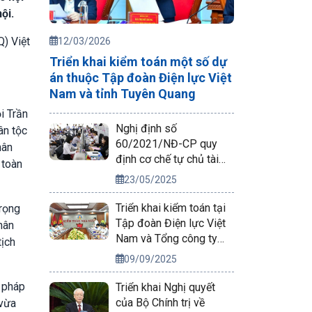
ội.
) Việt
12/03/2026
Triển khai kiểm toán một số dự
án thuộc Tập đoàn Điện lực Việt
Nam và tỉnh Tuyên Quang
i Trần
Nghị định số
ân tộc
60/2021/NĐ-CP quy
hân
định cơ chế tự chủ tài
 toàn
chính của đơn vị sự
23/05/2025
nghiệp công lập
Triển khai kiểm toán tại
trọng
Tập đoàn Điện lực Việt
hân
Nam và Tổng công ty
tịch
Phát điện 2
09/09/2025
n pháp
Triển khai Nghị quyết
của Bộ Chính trị về
 vừa