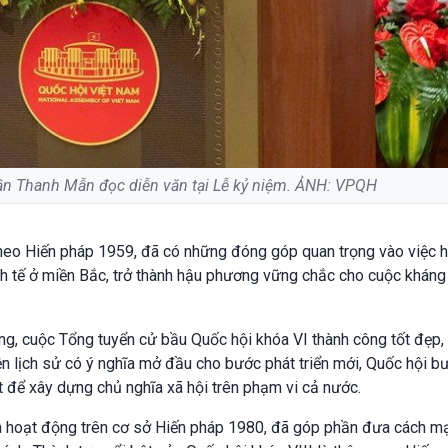
rần Thanh Mẫn đọc diễn văn tại Lễ kỷ niệm. ẢNH: VPQH
ức theo Hiến pháp 1959, đã có những đóng góp quan trọng vào việc 
nh tế ở miền Bắc, trở thành hậu phương vững chắc cho cuộc kháng
g, cuộc Tổng tuyển cử bầu Quốc hội khóa VI thành công tốt đẹp,
ện lịch sử có ý nghĩa mở đầu cho bước phát triển mới, Quốc hội b
 để xây dựng chủ nghĩa xã hội trên phạm vi cả nước.
và hoạt động trên cơ sở Hiến pháp 1980, đã góp phần đưa cách m