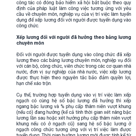
công tác có đóng bảo hiểm xã hội bắt buộc theo quy
định của pháp luật làm công việc tương ứng với yêu
cầu về chuyên môn, nghiệp vụ của vị trí việc làm tuyển
dụng để xếp lương đối với người được tuyển dụng vào
công chức.
Xếp lương đối với người đã hưởng theo bảng lương
chuyên môn
Đối với người được tuyển dụng vào công chức đã xếp
lương theo các bảng lương chuyên môn, nghiệp vụ đối
với cán bộ, công chức, viên chức trong các cơ quan nhà
nước, đơn vị sự nghiệp của nhà nước, việc xếp lương
được thực hiện theo nguyên tắc bảo đảm quyền lợi,
hạn chế xáo trộn.
Cụ thể, trường hợp tuyển dụng vào vị trí việc làm xếp
ngạch có cùng hệ số bậc lương đã hưởng thì xếp
ngang bậc lương và % phụ cấp thâm niên vượt khung
(nếu có) đang hưởng (kể cả tính thời gian xét nâng bậc
lương lần sau hoặc xét hưởng phụ cấp thâm niên vượt
khung nếu có ở ngạch cũ) sang hệ số bậc lương ở
ngạch công chức tương ứng với vị trí việc làm được
tuyển dụng. Thời gian hưởng lương mới được tính kể từ