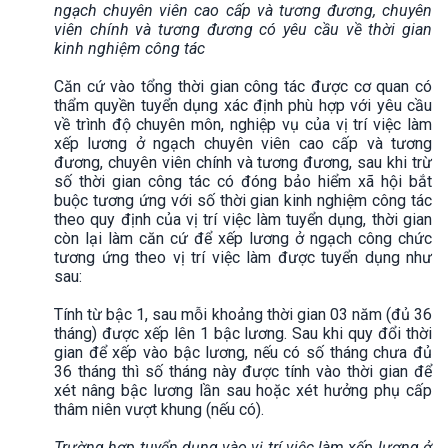
ngạch chuyên viên cao cấp và tương đương, chuyên
viên chính và tương đương có yêu cầu về thời gian
kinh nghiệm công tác
Căn cứ vào tổng thời gian công tác được cơ quan có
thẩm quyền tuyển dụng xác định phù hợp với yêu cầu
về trình độ chuyên môn, nghiệp vụ của vị trí việc làm
xếp lương ở ngạch chuyên viên cao cấp và tương
đương, chuyên viên chính và tương đương, sau khi trừ
số thời gian công tác có đóng bảo hiểm xã hội bắt
buộc tương ứng với số thời gian kinh nghiệm công tác
theo quy định của vị trí việc làm tuyển dụng, thời gian
còn lại làm căn cứ để xếp lương ở ngạch công chức
tương ứng theo vị trí việc làm được tuyển dụng như
sau:
Tính từ bậc 1, sau mỗi khoảng thời gian 03 năm (đủ 36
tháng) được xếp lên 1 bậc lương. Sau khi quy đổi thời
gian để xếp vào bậc lương, nếu có số tháng chưa đủ
36 tháng thì số tháng này được tính vào thời gian để
xét nâng bậc lương lần sau hoặc xét hưởng phụ cấp
thâm niên vượt khung (nếu có).
Trường hợp tuyển dụng vào vị trí việc làm xếp lương ở