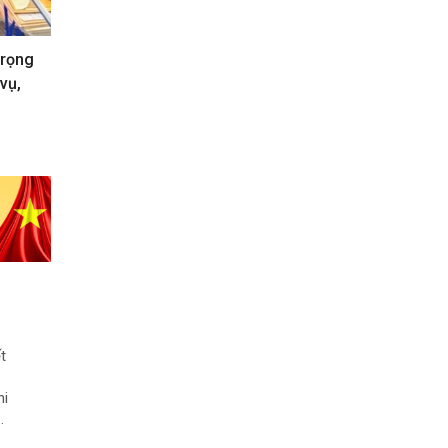
trọng
vụ,
t
hi