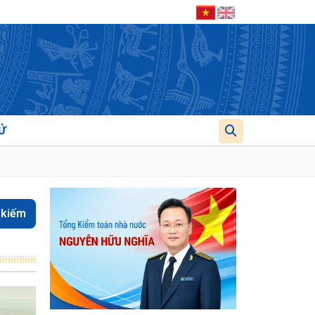
Ử
 kiếm