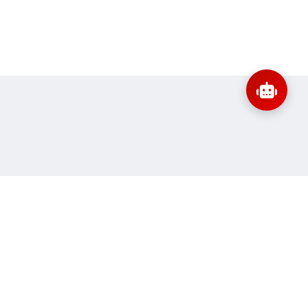
:
banbientap@sav.gov.vn
Thông tin liên hệ
ne:
51
Quy định sử dụng