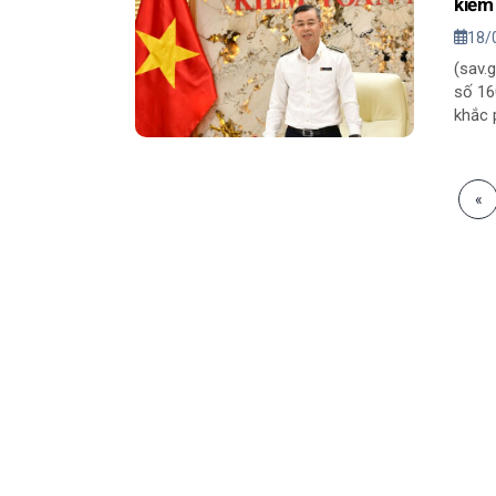
kiểm
18/
(sav.
số 16
khắc 
«