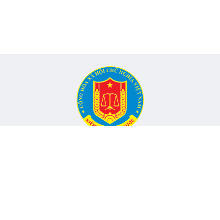
CỔNG THÔNG TIN ĐIỆN TỬ KIỂM TOÁN NHÀ NƯỚC
Cơ quan chủ quản: Kiểm toán nhà nước
nh, Phường Yên Hòa, TP Hà Nội -
Điện thoại:
024.6262.8616 -
Email
Đang onli
hó Tổng Kiểm toán nhà nước, Trưởng Ban