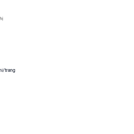
hị
hi/trang