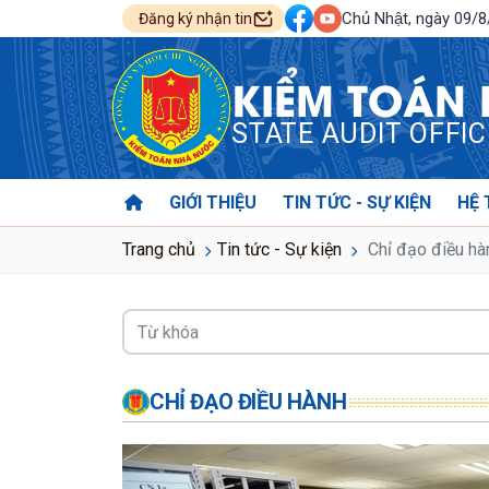
Chủ Nhật, ngày 09/
Đăng ký nhận tin
KIỂM TOÁN
STATE AUDIT OFFI
GIỚI THIỆU
TIN TỨC - SỰ KIỆN
HỆ 
Trang chủ
Tin tức - Sự kiện
Chỉ đạo điều hà
CHỈ ĐẠO ĐIỀU HÀNH