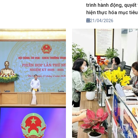
trình hành động, quyết
hiện thực hóa mục tiêu
trưởng kinh tế “2 con s
21/04/2026