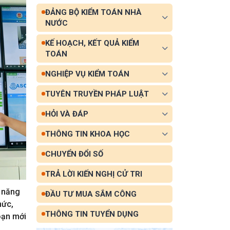
ĐẢNG BỘ KIỂM TOÁN NHÀ
NƯỚC
KẾ HOẠCH, KẾT QUẢ KIỂM
TOÁN
NGHIỆP VỤ KIỂM TOÁN
TUYÊN TRUYỀN PHÁP LUẬT
HỎI VÀ ĐÁP
THÔNG TIN KHOA HỌC
CHUYỂN ĐỔI SỐ
TRẢ LỜI KIẾN NGHỊ CỬ TRI
ỹ năng
ĐẦU TƯ MUA SẮM CÔNG
hức,
THÔNG TIN TUYỂN DỤNG
oạn mới