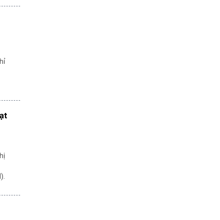
n
hỉ
ạt
hị
).