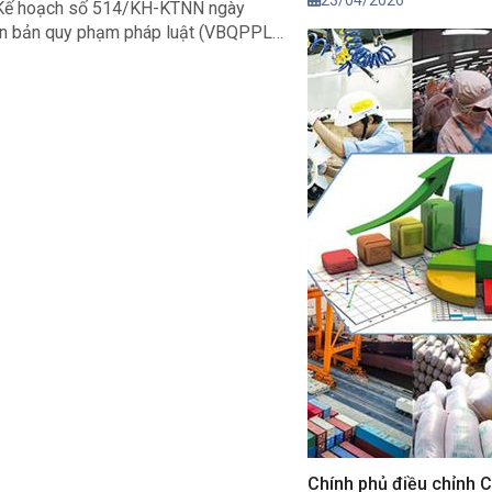
23/04/2026
h Kế hoạch số 514/KH-KTNN ngày
văn bản quy phạm pháp luật (VBQPPL)
, hiệu quả các nhiệm vụ theo chỉ đạo
tổng rà soát VBQPPL.
Chính phủ điều chỉnh 