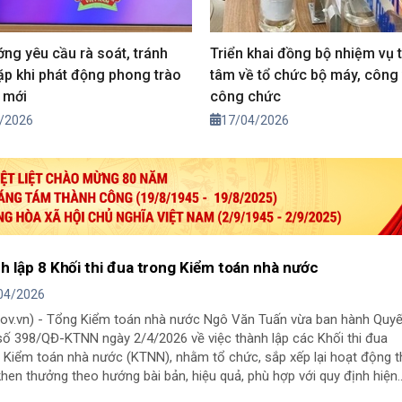
ớng yêu cầu rà soát, tránh
Triển khai đồng bộ nhiệm vụ 
lặp khi phát động phong trào
tâm về tổ chức bộ máy, công 
a mới
công chức
/2026
17/04/2026
h lập 8 Khối thi đua trong Kiểm toán nhà nước
04/2026
gov.vn) - Tổng Kiểm toán nhà nước Ngô Văn Tuấn vừa ban hành Quyế
số 398/QĐ-KTNN ngày 2/4/2026 về việc thành lập các Khối thi đua
 Kiểm toán nhà nước (KTNN), nhằm tổ chức, sắp xếp lại hoạt động t
khen thưởng theo hướng bài bản, hiệu quả, phù hợp với quy định hiện