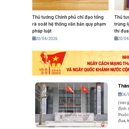
Thủ tướng Chính phủ chỉ đạo tổng
Thủ tư
rà soát hệ thống văn bản quy phạm
trùng 
pháp luật
thi đu
20/04/2026
20/04
Thàn
06/
(sav.
định 
thuộc
đua, 
hành.