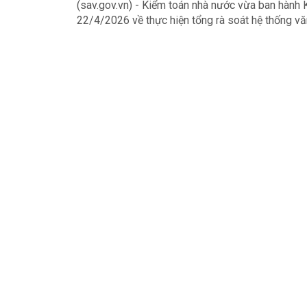
(sav.gov.vn) - Kiểm toán nhà nước vừa ban hàn
22/4/2026 về thực hiện tổng rà soát hệ thống 
của Kiểm toán nhà nước, nhằm triển khai đồng bộ
của Ủy ban Thường vụ Quốc hội và Ban Chỉ đạo 