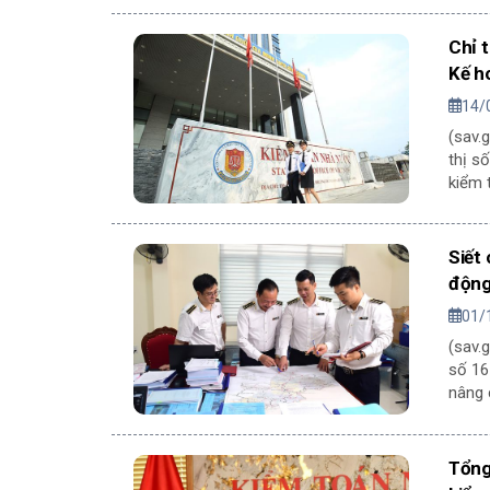
Chỉ 
Kế h
14/
(sav.
thị s
kiểm 
Siết
động
01/
(sav.
số 16
nâng 
Tổng