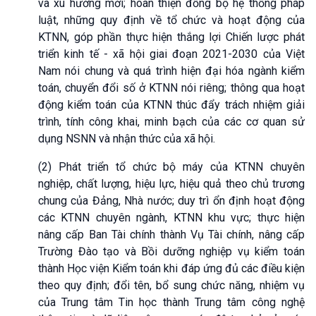
và xu hướng mới; hoàn thiện đồng bộ hệ thống pháp
luật, những quy định về tổ chức và hoạt động của
KTNN, góp phần thực hiện thắng lợi Chiến lược phát
triển kinh tế - xã hội giai đoạn 2021-2030 của Việt
Nam nói chung và quá trình hiện đại hóa ngành kiểm
toán, chuyển đổi số ở KTNN nói riêng; thông qua hoạt
động kiểm toán của KTNN thúc đẩy trách nhiệm giải
trình, tính công khai, minh bạch của các cơ quan sử
dụng NSNN và nhận thức của xã hội.
(2) Phát triển tổ chức bộ máy của KTNN chuyên
nghiệp, chất lượng, hiệu lực, hiệu quả theo chủ trương
chung của Đảng, Nhà nước; duy trì ổn định hoạt động
các KTNN chuyên ngành, KTNN khu vực; thực hiện
nâng cấp Ban Tài chính thành Vụ Tài chính, nâng cấp
Trường Đào tạo và Bồi dưỡng nghiệp vụ kiểm toán
thành Học viện Kiểm toán khi đáp ứng đủ các điều kiện
theo quy định; đổi tên, bổ sung chức năng, nhiệm vụ
của Trung tâm Tin học thành Trung tâm công nghệ