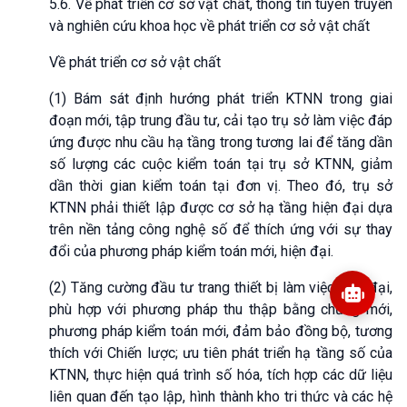
5.6. Về phát triển cơ sở vật chất, thông tin tuyên truyền
và nghiên cứu khoa học về phát triển cơ sở vật chất
Về phát triển cơ sở vật chất
(1) Bám sát định hướng phát triển KTNN trong giai
đoạn mới, tập trung đầu tư, cải tạo trụ sở làm việc đáp
ứng được nhu cầu hạ tầng trong tương lai để tăng dần
số lượng các cuộc kiểm toán tại trụ sở KTNN, giảm
dần thời gian kiểm toán tại đơn vị. Theo đó, trụ sở
KTNN phải thiết lập được cơ sở hạ tầng hiện đại dựa
trên nền tảng công nghệ số để thích ứng với sự thay
đổi của phương pháp kiểm toán mới, hiện đại.
(2) Tăng cường đầu tư trang thiết bị làm việc hiện đại,
phù hợp với phương pháp thu thập bằng chứng mới,
phương pháp kiểm toán mới, đảm bảo đồng bộ, tương
thích với Chiến lược; ưu tiên phát triển hạ tầng số của
KTNN, thực hiện quá trình số hóa, tích hợp các dữ liệu
liên quan đến tạo lập, hình thành kho tri thức và các hệ