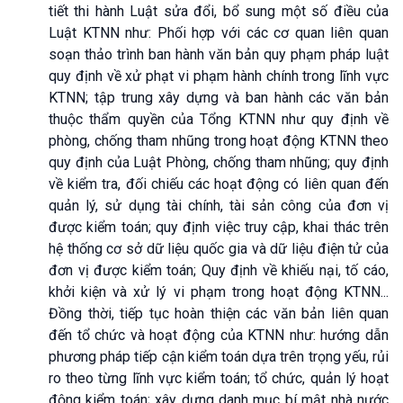
tiết thi hành Luật sửa đổi, bổ sung một số điều của
Luật KTNN như: Phối hợp với các cơ quan liên quan
soạn thảo trình ban hành văn bản quy phạm pháp luật
quy định về xử phạt vi phạm hành chính trong lĩnh vực
KTNN; tập trung xây dựng và ban hành các văn bản
thuộc thẩm quyền của Tổng KTNN như quy định về
phòng, chống tham nhũng trong hoạt động KTNN theo
quy định của Luật Phòng, chống tham nhũng; quy định
về kiểm tra, đối chiếu các hoạt động có liên quan đến
quản lý, sử dụng tài chính, tài sản công của đơn vị
được kiểm toán; quy định việc truy cập, khai thác trên
hệ thống cơ sở dữ liệu quốc gia và dữ liệu điện tử của
đơn vị được kiểm toán; Quy định về khiếu nại, tố cáo,
khởi kiện và xử lý vi phạm trong hoạt động KTNN...
Đồng thời, tiếp tục hoàn thiện các văn bản liên quan
đến tổ chức và hoạt động của KTNN như: hướng dẫn
phương pháp tiếp cận kiểm toán dựa trên trọng yếu, rủi
ro theo từng lĩnh vực kiểm toán; tổ chức, quản lý hoạt
động kiểm toán; xây dựng danh mục bí mật nhà nước