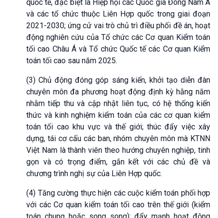
quốc tế, đặc biệt là Hiệp hội các Quốc gia Đông Nam Á
và các tổ chức thuộc Liên Hợp quốc trong giai đoạn
2021-2030; ứng cử vai trò chủ trì điều phối đề án, hoạt
động nghiên cứu của Tổ chức các Cơ quan Kiểm toán
tối cao Châu Á và Tổ chức Quốc tế các Cơ quan Kiểm
toán tối cao sau năm 2025.
(3) Chủ động đóng góp sáng kiến, khởi tạo diễn đàn
chuyên môn đa phương hoạt động định kỳ hằng năm
nhằm tiếp thu và cập nhật liên tục, có hệ thống kiến
thức và kinh nghiệm kiểm toán của các cơ quan kiểm
toán tối cao khu vực và thế giới; thúc đẩy việc xây
dựng, tái cơ cấu các ban, nhóm chuyên môn mà KTNN
Việt Nam là thành viên theo hướng chuyên nghiệp, tinh
gọn và có trọng điểm, gắn kết với các chủ đề và
chương trình nghị sự của Liên Hợp quốc.
(4) Tăng cường thực hiện các cuộc kiểm toán phối hợp
với các Cơ quan kiểm toán tối cao trên thế giới (kiểm
toán chung hoặc song song); đẩy mạnh hoạt động