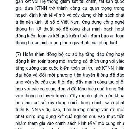
gắn kết với Hệ thống giám sát tài chính, tài sản quốc
gia, đưa KTNN trở thành công cụ quan trọng trong
hoạch định kinh tế vĩ mô và xây dựng chính sách phát
triển nền kinh tế số ở Việt Nam; ứng dụng công nghệ
thông tin, kỹ thuật số để công khai minh bạch hoạt
động kiểm toán và kết quả kiểm toán, đảm bảo an toàn
thông tin, an ninh mạng theo quy định của pháp luật.
(7) Hoàn thiện đồng bộ cơ sở hạ tầng đáp ứng hoạt
động kiểm toán trong môi trường số, thích ứng với việc
tăng cường các cuộc kiểm toán tại trụ sở KTNN; hiện
đại hóa và đổi mới phương tiện truyền thông để đáp
ứng với yêu cầu của thời đại; đẩy mạnh công tác phối
hợp với các cơ quan, đơn vị để tăng hiệu quả trong lĩnh
vực thông tin tuyên truyền; đẩy mạnh nghiên cứu khoa
học làm cơ sở xây dựng chiến lược, chính sách phát
triển KTNN và dự báo, định hướng những vấn đề mới
phát sinh; ứng dụng kết quả nghiên cứu vào thực tiễn
nhằm tham gia vào chính sách kinh tế vĩ mô cũng như