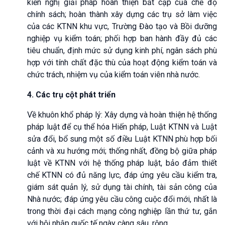
kiến nghị giải pháp hoàn thiện bất cập của chế độ
chính sách; hoàn thành xây dựng các trụ sở làm việc
của các KTNN khu vực, Trường Đào tạo và Bồi dưỡng
nghiệp vụ kiểm toán; phối hợp ban hành đầy đủ các
tiêu chuẩn, định mức sử dụng kinh phí, ngân sách phù
hợp với tính chất đặc thù của hoạt động kiểm toán và
chức trách, nhiệm vụ của kiểm toán viên nhà nước.
4. Các trụ cột phát triển
Về khuôn khổ pháp lý: Xây dựng và hoàn thiện hệ thống
pháp luật để cụ thể hóa Hiến pháp, Luật KTNN và Luật
sửa đổi, bổ sung một số điều Luật KTNN phù hợp bối
cảnh và xu hướng mới; thống nhất, đồng bộ giữa pháp
luật về KTNN với hệ thống pháp luật, bảo đảm thiết
chế KTNN có đủ năng lực, đáp ứng yêu cầu kiểm tra,
giám sát quản lý, sử dụng tài chính, tài sản công của
Nhà nước; đáp ứng yêu cầu công cuộc đổi mới, nhất là
trong thời đại cách mạng công nghiệp lần thứ tư, gắn
với hội nhập quốc tế ngày càng sâu, rộng.