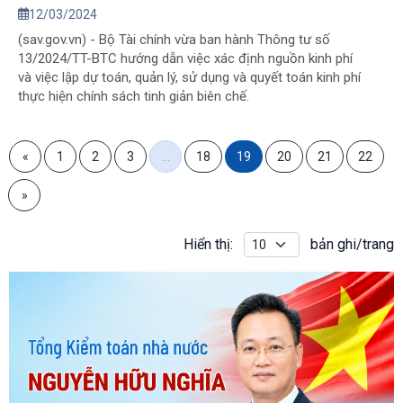
12/03/2024
(sav.gov.vn) - Bộ Tài chính vừa ban hành Thông tư số
13/2024/TT-BTC hướng dẫn việc xác định nguồn kinh phí
và việc lập dự toán, quản lý, sử dụng và quyết toán kinh phí
thực hiện chính sách tinh giản biên chế.
«
1
2
3
…
18
19
20
21
22
»
Hiển thị:
bản ghi/trang