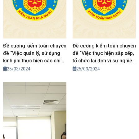
Đề cương kiểm toán chuyên
Đề cương kiểm toán chuyên
đề “Việc quản lý, sử dụng
đề “Việc thực hiện sắp xếp,
kinh phí thực hiện các chính
tổ chức lại đơn vị sự nghiệp
sách ưu đãi người có công
công lập theo Nghị quyết
25/03/2024
25/03/2024
giai đoạn 2021-2023”
số 19-NQ/TW ngày
25/10/2017 giai đoạn 2021-
2023”