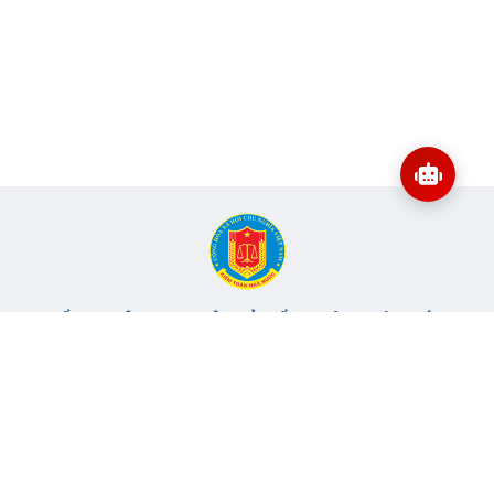
CỔNG THÔNG TIN ĐIỆN TỬ KIỂM TOÁN NHÀ NƯỚC
Cơ quan chủ quản: Kiểm toán nhà nước
Địa chỉ:
116 Nguyễn Chánh, Phường Yên Hòa, TP Hà Nội -
Điện
thoại:
024.6262.8616 -
Email:
banbientap@sav.gov.vn
Giấy phép số: 301/GP-BC, cấp ngày 06/07/2004
Chịu trách nhiệm chính: Bà Hà Thị Mỹ Dung - Phó Tổng Kiểm