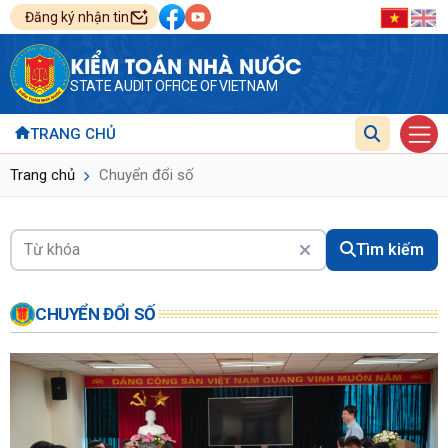
Đăng ký nhận tin
KIỂM TOÁN NHÀ NƯỚC
STATE AUDIT OFFICE OF VIETNAM
TRANG CHỦ
Trang chủ
Chuyển đổi số
Tìm kiếm
CHUYỂN ĐỔI SỐ