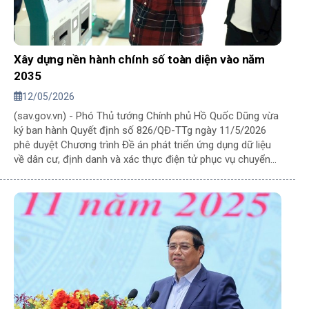
Xây dựng nền hành chính số toàn diện vào năm
2035
12/05/2026
(sav.gov.vn) - Phó Thủ tướng Chính phủ Hồ Quốc Dũng vừa
ký ban hành Quyết định số 826/QĐ-TTg ngày 11/5/2026
phê duyệt Chương trình Đề án phát triển ứng dụng dữ liệu
về dân cư, định danh và xác thực điện tử phục vụ chuyển
đổi số quốc gia giai đoạn 2026-2030, tầm nhìn đến năm
2035 (Chương trình Đề án 06).