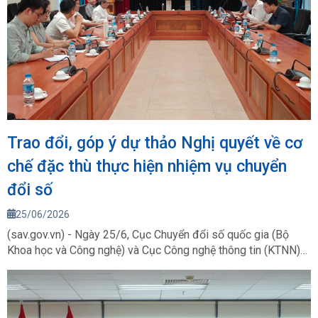
Trao đổi, góp ý dự thảo Nghị quyết về cơ
chế đặc thù thực hiện nhiệm vụ chuyển
đổi số
25/06/2026
(sav.gov.vn) - Ngày 25/6, Cục Chuyển đổi số quốc gia (Bộ
Khoa học và Công nghệ) và Cục Công nghệ thông tin (KTNN)
đã trao đổi, góp ý đối với dự thảo Nghị quyết quy định cơ chế
đặc thù thực hiện nhiệm vụ xây dựng, phát triển, nâng cấp, mở
rộng nền tảng số dùng chung quốc gia, cơ sở dữ liệu quốc gia
và cơ sở dữ liệu chuyên ngành trọng yếu.