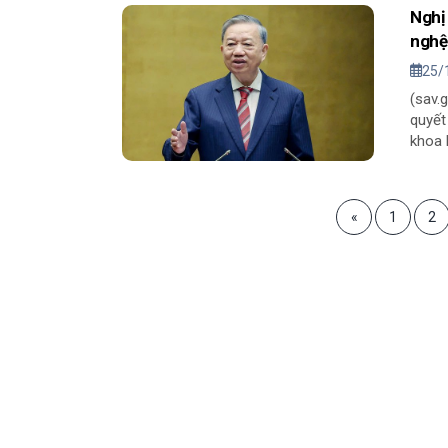
Nghị
nghệ
25/
(sav.
quyết
khoa 
«
1
2