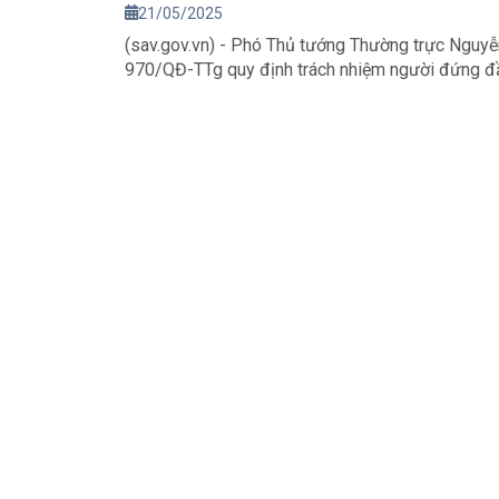
21/05/2025
(sav.gov.vn) - Phó Thủ tướng Thường trực Nguyễ
970/QĐ-TTg quy định trách nhiệm người đứng đầ
tác lãnh đạo, chỉ đạo triển khai thực hiện nhiệm 
đổi mới sáng tạo và chuyển đổi số của cơ quan, 