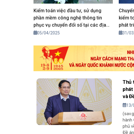
Kiểm toán việc đầu tư, sử dụng
Chuyển
phần mềm công nghệ thông tin
kiểm t
phục vụ chuyển đổi số tại các địa
phát t
phương
05/04/2025
31/03
Thủ 
phát
và Đ
13/
(sav.
hành 
phủ v
Đề án