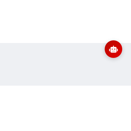
:
banbientap@sav.gov.vn