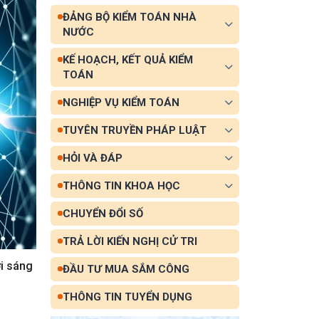
ĐẢNG BỘ KIỂM TOÁN NHÀ
NƯỚC
KẾ HOẠCH, KẾT QUẢ KIỂM
TOÁN
NGHIỆP VỤ KIỂM TOÁN
TUYÊN TRUYỀN PHÁP LUẬT
HỎI VÀ ĐÁP
THÔNG TIN KHOA HỌC
CHUYỂN ĐỔI SỐ
TRẢ LỜI KIẾN NGHỊ CỬ TRI
i sáng
ĐẦU TƯ MUA SẮM CÔNG
THÔNG TIN TUYỂN DỤNG