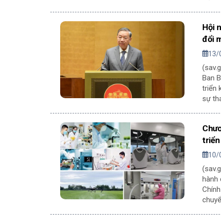
Hội 
đổi 
13/
(sav.
Ban B
triển
sự th
phươn
Chươ
triể
10/
(sav.
hành 
Chính
chuyể