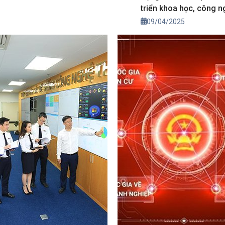
triển khoa học, công n
đổi mới sáng tạo và c
09/04/2025
đổi số