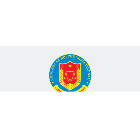
CỔNG THÔNG TIN ĐIỆN TỬ KIỂM TOÁN NHÀ NƯỚC
Cơ quan chủ quản: Kiểm toán nhà nước
nh, Phường Yên Hòa, TP Hà Nội -
Điện thoại:
024.6262.8616 -
Email