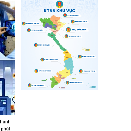
 hành
 phát