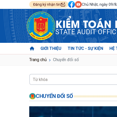
Chủ Nhật, ngày 09/
Đăng ký nhận tin
KIỂM TOÁN
STATE AUDIT OFFI
GIỚI THIỆU
TIN TỨC - SỰ KIỆN
HỆ 
Trang chủ
Chuyển đổi số
CHUYỂN ĐỔI SỐ