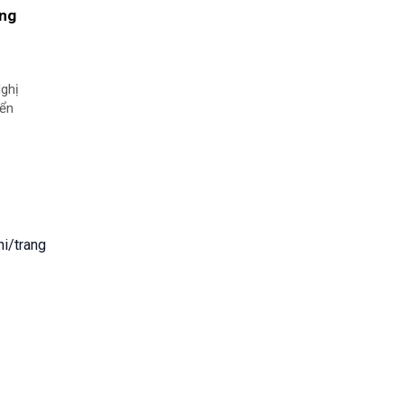
ông
Nghị
iển
hi/trang