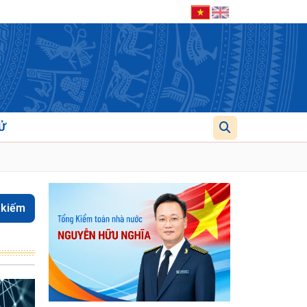
Ử
 kiếm