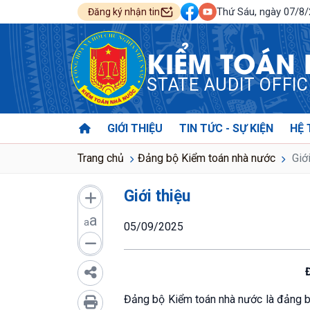
Thứ Sáu, ngày 07/8
Đăng ký nhận tin
KIỂM TOÁN
STATE AUDIT OFFI
GIỚI THIỆU
TIN TỨC - SỰ KIỆN
HỆ 
Trang chủ
Đảng bộ Kiểm toán nhà nước
Giới
Giới thiệu
a
a
05/09/2025
Đảng bộ Kiểm toán nhà nước là đảng bộ