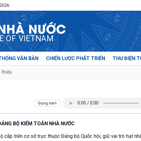
/2026
 NHÀ NƯỚC
CE OF VIETNAM
THỐNG VĂN BẢN
CHIẾN LƯỢC PHÁT TRIỂN
THƯ ĐIỆN T
 thiệu
ĐẢNG BỘ KIỂM TOÁN NHÀ NƯỚC
 cấp trên cơ sở trực thuộc Đảng bộ Quốc hội, giữ vai trò hạt nh