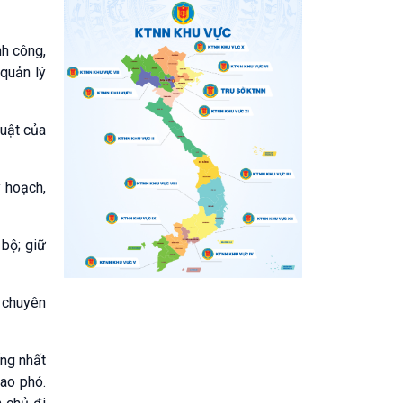
nh công,
 quản lý
luật của
y hoạch,
 bộ; giữ
, chuyên
ống nhất
ao phó.