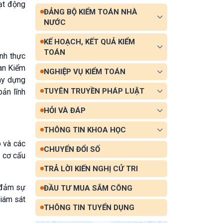
oạt động
ĐẢNG BỘ KIỂM TOÁN NHÀ
NƯỚC
KẾ HOẠCH, KẾT QUẢ KIỂM
TOÁN
nh thực
uan Kiểm
NGHIỆP VỤ KIỂM TOÁN
xây dựng
TUYÊN TRUYỀN PHÁP LUẬT
ản lĩnh
HỎI VÀ ĐÁP
THÔNG TIN KHOA HỌC
p và các
CHUYỂN ĐỔI SỐ
 cơ cấu
TRẢ LỜI KIẾN NGHỊ CỬ TRI
 đảm sự
ĐẦU TƯ MUA SẮM CÔNG
giám sát
THÔNG TIN TUYỂN DỤNG