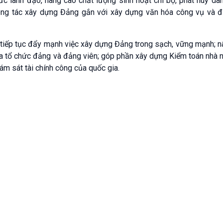
c lãnh đạo, nâng cao chất lượng sinh hoạt chi bộ, phát huy dân
 công tác xây dựng Đảng gắn với xây dựng văn hóa công vụ và 
 tiếp tục đẩy mạnh việc xây dựng Đảng trong sạch, vững mạnh; n
a tổ chức đảng và đảng viên; góp phần xây dựng Kiểm toán nhà 
iám sát tài chính công của quốc gia.