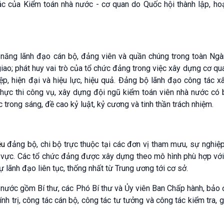
tác của Kiểm toán nhà nước - cơ quan do Quốc hội thành lập, h
năng lãnh đạo cán bộ, đảng viên và quần chúng trong toàn Ngà
 giao; phát huy vai trò của tổ chức đảng trong việc xây dựng cơ q
ệp, hiện đại và hiệu lực, hiệu quả. Đảng bộ lãnh đạo công tác 
c thi công vụ, xây dựng đội ngũ kiểm toán viên nhà nước có b
trong sáng, đề cao kỷ luật, kỷ cương và tinh thần trách nhiệm.
ều
đảng bộ, chi bộ trực thuộc tại các đơn vị tham mưu, sự nghiệ
 vực. Các tổ chức đảng được xây dựng theo mô hình phù hợp với
lãnh đạo liên tục, thống nhất từ Trung ương tới cơ sở.
nước gồm Bí thư, các Phó Bí thư và Ủy viên Ban Chấp hành, bảo
nh trị, công tác cán bộ, công tác tư tưởng và công tác kiểm tra, 