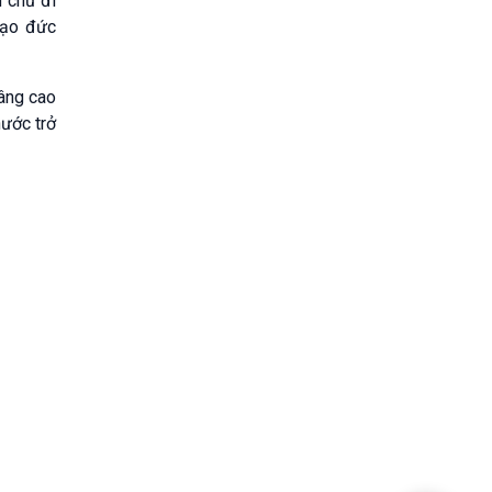
 chủ đi
đạo đức
âng cao
nước trở