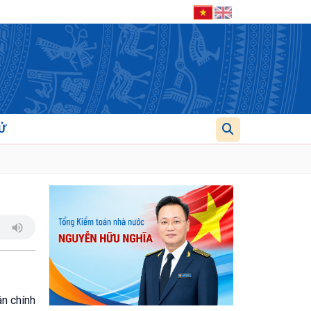
Ử
ân chính