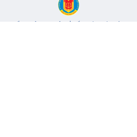
CỔNG THÔNG TIN ĐIỆN TỬ KIỂM TOÁN NHÀ NƯỚC
Cơ quan chủ quản: Kiểm toán nhà nước
Địa chỉ:
116 Nguyễn Chánh, Phường Yên Hòa, TP Hà Nội -
Điện
thoại:
024.6262.8616 -
Email:
banbientap@sav.gov.vn
Giấy phép số: 301/GP-BC, cấp ngày 06/07/2004
Chịu trách nhiệm chính: Bà Hà Thị Mỹ Dung - Phó Tổng Kiểm
toán nhà nước, Trưởng Ban biên tập.
Đang online:
89
Tổng lượt truy cập:
11.146.768
Thông tin liên hệ
Quy định sử dụng
Sơ đồ trang
© 2017 Bản quyền thuộc về Kiểm toán nhà nước Việt Nam