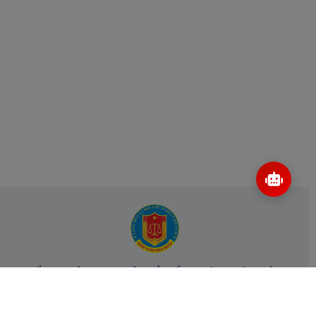
CỔNG THÔNG TIN ĐIỆN TỬ KIỂM TOÁN NHÀ NƯỚC
Cơ quan chủ quản: Kiểm toán nhà nước
Địa chỉ:
116 Nguyễn Chánh, Phường Yên Hòa, TP Hà Nội -
Điện