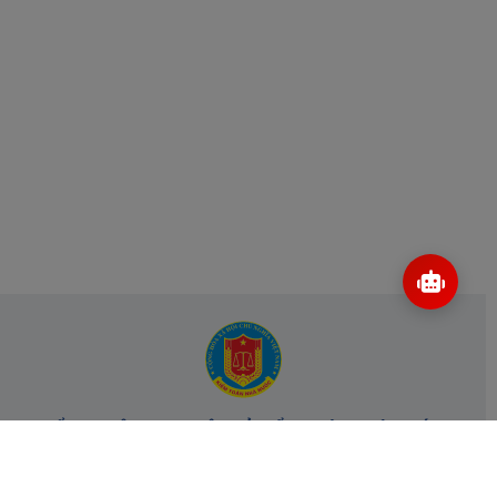
CỔNG THÔNG TIN ĐIỆN TỬ KIỂM TOÁN NHÀ NƯỚC
Cơ quan chủ quản: Kiểm toán nhà nước
Địa chỉ:
116 Nguyễn Chánh, Phường Yên Hòa, TP Hà Nội -
Điện